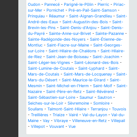
Oudon
-
Pannecé
-
Parigné-le-Pôlin
-
Pierric
-
Piriac-
sur-Mer
-
Pornichet
-
Pré-en-Pail-Saint-Samson
-
Prinquiau
-
Réaumur
-
Saint-Aignan-Grandlieu
-
Saint-
André-des-Eaux
-
Saint-Augustin-des-Bois
-
Saint-
Brevin-les-Pins
-
Saint-Denis-d'Anjou
-
Saint-Denis-
du-Payré
-
Sainte-Anne-sur-Brivet
-
Sainte-Pazanne
-
Sainte-Radégonde-des-Noyers
-
Saint-Étienne-de-
Montluc
-
Saint-Fiacre-sur-Maine
-
Saint-Georges-
sur-Loire
-
Saint-Hilaire-de-Chaléons
-
Saint-Hilaire-
de-Riez
-
Saint-Jean-de-Boiseau
-
Saint-Joachim
-
Saint-Léger-les-Vignes
-
Saint-Léonard-des-Bois
-
Saint-Lumine-de-Coutais
-
Saint-Lyphard
-
Saint-
Mars-de-Coutais
-
Saint-Mars-de-Locquenay
-
Saint-
Mars-du-Désert
-
Saint-Maurice-le-Girard
-
Saint-
Mesmin
-
Saint-Michel-en-l'Herm
-
Saint-Molf
-
Saint-
Nazaire
-
Saint-Père-en-Retz
-
Saint-Révérend
-
Saint-Sébastien-sur-Loire
-
Saumur
-
Sautron
-
Seiches-sur-le-Loir
-
Sèvremoine
-
Somloire
-
Soullans
-
Talmont-Saint-Hilaire
-
Terranjou
-
Touvois
-
Treillières
-
Triaize
-
Vairé
-
Val-du-Layon
-
Val-du-
Maine
-
Vay
-
Vibraye
-
Villeneuve-en-Retz
-
Villepail
-
Villepot
-
Vouvant
-
Vue