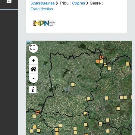
Scarabaeinae
Tribu :
Coprini
Genre :
Euoniticellus
+
-