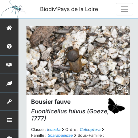
Biodiv'Pays de la Loire
Bousier fauve
Euoniticellus fulvus
(Goeze,
1777)
Classe :
Insecta
Ordre :
Coleoptera
Famille :
Scarabaeidae
Sous-Famille :