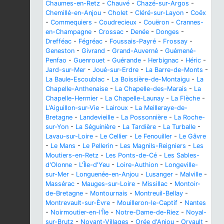
Chaumes-en-Retz
-
Chauvé
-
Chazé-sur-Argos
-
Chemillé-en-Anjou
-
Cholet
-
Cléré-sur-Layon
-
Coëx
-
Commequiers
-
Coudrecieux
-
Couëron
-
Crannes-
en-Champagne
-
Crossac
-
Denée
-
Donges
-
Drefféac
-
Fégréac
-
Foussais-Payré
-
Frossay
-
Geneston
-
Givrand
-
Grand-Auverné
-
Guémené-
Penfao
-
Guenrouet
-
Guérande
-
Herbignac
-
Héric
-
Jard-sur-Mer
-
Joué-sur-Erdre
-
La Barre-de-Monts
-
La Baule-Escoublac
-
La Boissière-de-Montaigu
-
La
Chapelle-Anthenaise
-
La Chapelle-des-Marais
-
La
Chapelle-Hermier
-
La Chapelle-Launay
-
La Flèche
-
L'Aiguillon-sur-Vie
-
Lairoux
-
La Meilleraye-de-
Bretagne
-
Landevieille
-
La Possonnière
-
La Roche-
sur-Yon
-
La Séguinière
-
La Tardière
-
La Turballe
-
Lavau-sur-Loire
-
Le Cellier
-
Le Fenouiller
-
Le Gâvre
-
Le Mans
-
Le Pellerin
-
Les Magnils-Reigniers
-
Les
Moutiers-en-Retz
-
Les Ponts-de-Cé
-
Les Sables-
d'Olonne
-
L'Île-d'Yeu
-
Loire-Authion
-
Longeville-
sur-Mer
-
Longuenée-en-Anjou
-
Lusanger
-
Malville
-
Massérac
-
Mauges-sur-Loire
-
Missillac
-
Montoir-
de-Bretagne
-
Montournais
-
Montreuil-Bellay
-
Montrevault-sur-Èvre
-
Mouilleron-le-Captif
-
Nantes
-
Noirmoutier-en-l'Île
-
Notre-Dame-de-Riez
-
Noyal-
sur-Brutz
-
Noyant-Villages
-
Orée d'Anjou
-
Orvault
-