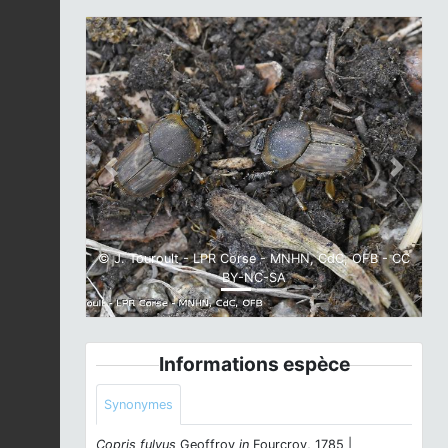
Previous
Next
© J. Touroult - LPR Corse - MNHN, CdC, OFB - CC
BY-NC-SA
Informations espèce
Synonymes
Copris fulvus
Geoffroy
in
Fourcroy, 1785 |