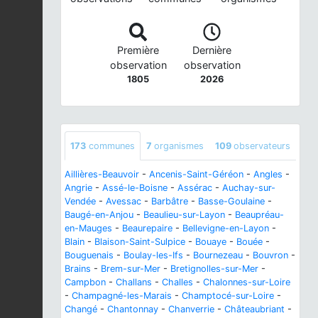
Première
Dernière
observation
observation
1805
2026
173
communes
7
organismes
109
observateurs
Aillières-Beauvoir
-
Ancenis-Saint-Géréon
-
Angles
-
Angrie
-
Assé-le-Boisne
-
Assérac
-
Auchay-sur-
Vendée
-
Avessac
-
Barbâtre
-
Basse-Goulaine
-
Baugé-en-Anjou
-
Beaulieu-sur-Layon
-
Beaupréau-
en-Mauges
-
Beaurepaire
-
Bellevigne-en-Layon
-
Blain
-
Blaison-Saint-Sulpice
-
Bouaye
-
Bouée
-
Bouguenais
-
Boulay-les-Ifs
-
Bournezeau
-
Bouvron
-
Brains
-
Brem-sur-Mer
-
Bretignolles-sur-Mer
-
Campbon
-
Challans
-
Challes
-
Chalonnes-sur-Loire
-
Champagné-les-Marais
-
Champtocé-sur-Loire
-
Changé
-
Chantonnay
-
Chanverrie
-
Châteaubriant
-