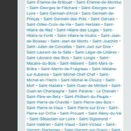
Saint-Étienne-de-Brillouet
-
Saint-Étienne-de-Montluc
-
Saint-Georges-le-Fléchard
-
Saint-Georges-sur-
Loire
-
Saint-Germain-d'Arcé
-
Saint-Germain-de-
Prinçay
-
Saint-Germain-des-Prés
-
Saint-Gervais
-
Saint-Gilles-Croix-de-Vie
-
Saint-Herblain
-
Saint-
Hilaire-de-Riez
-
Saint-Hilaire-des-Loges
-
Saint-
Hilaire-la-Forêt
-
Saint-Hilaire-le-Vouhis
-
Saint-Jean-
de-Boiseau
-
Saint-Jean-de-Monts
-
Saint-Joachim
-
Saint-Julien-de-Concelles
-
Saint-Just-sur-Dive
-
Saint-Laurent-de-la-Salle
-
Saint-Léger-de-Linières
-
Saint-Léonard-des-Bois
-
Saint-Longis
-
Saint-
Macaire-du-Bois
-
Saint-Maixent
-
Saint-Mars-la-
Brière
-
Saint-Martin-de-Fraigneau
-
Saint-Melaine-
sur-Aubance
-
Saint-Michel-Chef-Chef
-
Saint-
Michel-en-l'Herm
-
Saint-Michel-le-Cloucq
-
Saint-
Molf
-
Saint-Nazaire
-
Saint-Ouen-de-Mimbré
-
Saint-
Ouen-en-Champagne
-
Saint-Paterne - Le Chevain
-
Saint-Père-en-Retz
-
Saint-Philbert-du-Peuple
-
Saint-Pierre-de-Chevillé
-
Saint-Pierre-des-Bois
-
Saint-Pierre-le-Vieux
-
Saint-Pierre-sur-Erve
-
Saint-
Pierre-sur-Orthe
-
Saint-Prouant
-
Saint-Rémy-du-Val
-
Saint-Sébastien-sur-Loire
-
Saint-Sigismond
-
Saint-Valérien
-
Saint-Viaud
-
Saint-Victeur
-
Saint-
Vincent-Sterlanges
-
Saint-Vincent-sur-Graon
-
Saint-