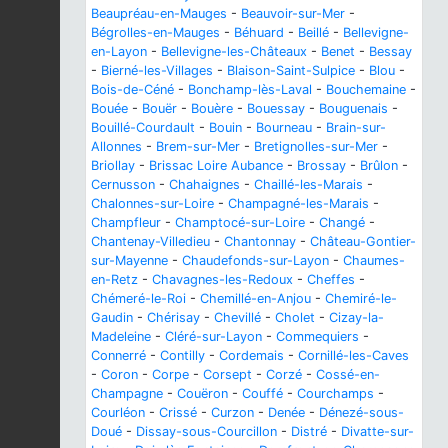
Beaupréau-en-Mauges
-
Beauvoir-sur-Mer
-
Bégrolles-en-Mauges
-
Béhuard
-
Beillé
-
Bellevigne-
en-Layon
-
Bellevigne-les-Châteaux
-
Benet
-
Bessay
-
Bierné-les-Villages
-
Blaison-Saint-Sulpice
-
Blou
-
Bois-de-Céné
-
Bonchamp-lès-Laval
-
Bouchemaine
-
Bouée
-
Bouër
-
Bouère
-
Bouessay
-
Bouguenais
-
Bouillé-Courdault
-
Bouin
-
Bourneau
-
Brain-sur-
Allonnes
-
Brem-sur-Mer
-
Bretignolles-sur-Mer
-
Briollay
-
Brissac Loire Aubance
-
Brossay
-
Brûlon
-
Cernusson
-
Chahaignes
-
Chaillé-les-Marais
-
Chalonnes-sur-Loire
-
Champagné-les-Marais
-
Champfleur
-
Champtocé-sur-Loire
-
Changé
-
Chantenay-Villedieu
-
Chantonnay
-
Château-Gontier-
sur-Mayenne
-
Chaudefonds-sur-Layon
-
Chaumes-
en-Retz
-
Chavagnes-les-Redoux
-
Cheffes
-
Chémeré-le-Roi
-
Chemillé-en-Anjou
-
Chemiré-le-
Gaudin
-
Chérisay
-
Chevillé
-
Cholet
-
Cizay-la-
Madeleine
-
Cléré-sur-Layon
-
Commequiers
-
Connerré
-
Contilly
-
Cordemais
-
Cornillé-les-Caves
-
Coron
-
Corpe
-
Corsept
-
Corzé
-
Cossé-en-
Champagne
-
Couëron
-
Couffé
-
Courchamps
-
Courléon
-
Crissé
-
Curzon
-
Denée
-
Dénezé-sous-
Doué
-
Dissay-sous-Courcillon
-
Distré
-
Divatte-sur-