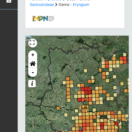
Saniculoideae
Genre :
Eryngium
+
-