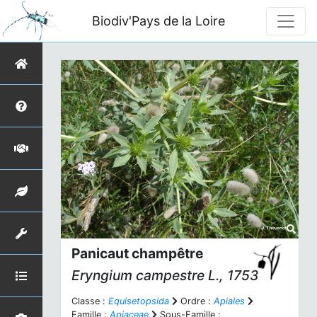
Biodiv'Pays de la Loire
Panicaut champêtre
Eryngium campestre
L., 1753
Classe :
Equisetopsida
Ordre :
Apiales
Famille :
Apiaceae
Sous-Famille :