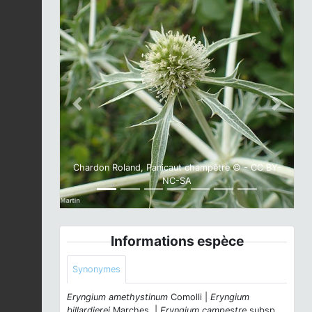
Previous
Next
Chardon Roland, Panicaut champêtre © - CC BY-
NC-SA
Informations espèce
Synonymes
Eryngium amethystinum
Comolli |
Eryngium
billardierei
Marches. |
Eryngium campestre
subsp.