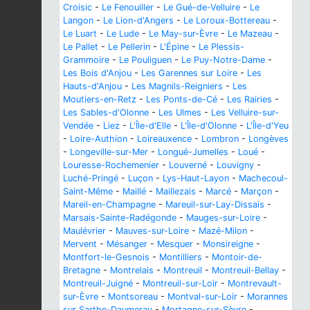
Croisic
-
Le Fenouiller
-
Le Gué-de-Velluire
-
Le
Langon
-
Le Lion-d'Angers
-
Le Loroux-Bottereau
-
Le Luart
-
Le Lude
-
Le May-sur-Èvre
-
Le Mazeau
-
Le Pallet
-
Le Pellerin
-
L'Épine
-
Le Plessis-
Grammoire
-
Le Pouliguen
-
Le Puy-Notre-Dame
-
Les Bois d'Anjou
-
Les Garennes sur Loire
-
Les
Hauts-d'Anjou
-
Les Magnils-Reigniers
-
Les
Moutiers-en-Retz
-
Les Ponts-de-Cé
-
Les Rairies
-
Les Sables-d'Olonne
-
Les Ulmes
-
Les Velluire-sur-
Vendée
-
Liez
-
L'Île-d'Elle
-
L'Île-d'Olonne
-
L'Île-d'Yeu
-
Loire-Authion
-
Loireauxence
-
Lombron
-
Longèves
-
Longeville-sur-Mer
-
Longué-Jumelles
-
Loué
-
Louresse-Rochemenier
-
Louverné
-
Louvigny
-
Luché-Pringé
-
Luçon
-
Lys-Haut-Layon
-
Machecoul-
Saint-Même
-
Maillé
-
Maillezais
-
Marcé
-
Marçon
-
Mareil-en-Champagne
-
Mareuil-sur-Lay-Dissais
-
Marsais-Sainte-Radégonde
-
Mauges-sur-Loire
-
Maulévrier
-
Mauves-sur-Loire
-
Mazé-Milon
-
Mervent
-
Mésanger
-
Mesquer
-
Monsireigne
-
Montfort-le-Gesnois
-
Montilliers
-
Montoir-de-
Bretagne
-
Montrelais
-
Montreuil
-
Montreuil-Bellay
-
Montreuil-Juigné
-
Montreuil-sur-Loir
-
Montrevault-
sur-Èvre
-
Montsoreau
-
Montval-sur-Loir
-
Morannes
sur Sarthe-Daumeray
-
Mortagne-sur-Sèvre
-