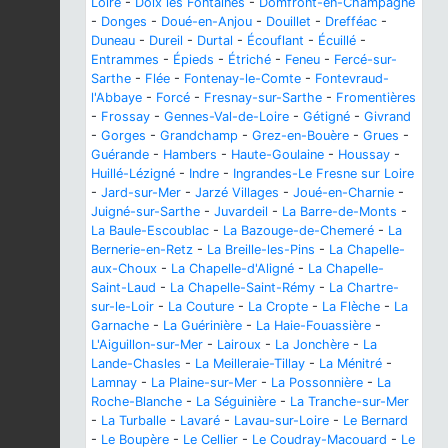
Loire
-
Doix lès Fontaines
-
Domfront-en-Champagne
-
Donges
-
Doué-en-Anjou
-
Douillet
-
Drefféac
-
Duneau
-
Dureil
-
Durtal
-
Écouflant
-
Écuillé
-
Entrammes
-
Épieds
-
Étriché
-
Feneu
-
Fercé-sur-
Sarthe
-
Flée
-
Fontenay-le-Comte
-
Fontevraud-
l'Abbaye
-
Forcé
-
Fresnay-sur-Sarthe
-
Fromentières
-
Frossay
-
Gennes-Val-de-Loire
-
Gétigné
-
Givrand
-
Gorges
-
Grandchamp
-
Grez-en-Bouère
-
Grues
-
Guérande
-
Hambers
-
Haute-Goulaine
-
Houssay
-
Huillé-Lézigné
-
Indre
-
Ingrandes-Le Fresne sur Loire
-
Jard-sur-Mer
-
Jarzé Villages
-
Joué-en-Charnie
-
Juigné-sur-Sarthe
-
Juvardeil
-
La Barre-de-Monts
-
La Baule-Escoublac
-
La Bazouge-de-Chemeré
-
La
Bernerie-en-Retz
-
La Breille-les-Pins
-
La Chapelle-
aux-Choux
-
La Chapelle-d'Aligné
-
La Chapelle-
Saint-Laud
-
La Chapelle-Saint-Rémy
-
La Chartre-
sur-le-Loir
-
La Couture
-
La Cropte
-
La Flèche
-
La
Garnache
-
La Guérinière
-
La Haie-Fouassière
-
L'Aiguillon-sur-Mer
-
Lairoux
-
La Jonchère
-
La
Lande-Chasles
-
La Meilleraie-Tillay
-
La Ménitré
-
Lamnay
-
La Plaine-sur-Mer
-
La Possonnière
-
La
Roche-Blanche
-
La Séguinière
-
La Tranche-sur-Mer
-
La Turballe
-
Lavaré
-
Lavau-sur-Loire
-
Le Bernard
-
Le Boupère
-
Le Cellier
-
Le Coudray-Macouard
-
Le