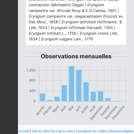
contractum
(Micheletti) Degen |
Eryngium
campestre
var.
littorale
Rouy & E.G.Camus, 1901 |
Eryngium campestre
var.
megacephalum
Pouzolz ex
Des Moul., 1858 |
Eryngium latifolium
Hoffmanns. &
Link, 1824 |
Eryngium officinale
Garsault, 1764 |
Eryngium trifidum
L., 1756 |
Eryngium virens
Link,
1834 |
Eryngium vulgare
Lam., 1779
Observations mensuelles
Accueil
|
Site du CEN Pays de la Loire
|
Conception et crédits
|
Mentions légales