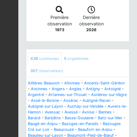
Première
Dernière
observation
observation
1973
2026
438
communes
5
organismes
307
observateurs
Aillières-Beauvoir
-
Allonnes
-
Ancenis-Saint-Géréon
-
Ancinnes
-
Angers
-
Angles
-
Antigny
-
Antoigné
-
Argentré
-
Artannes-sur-Thouet
-
Asnières-sur-Vègre
-
Assé-le-Boisne
-
Assérac
-
Aubigné-Racan
-
Aubigné-sur-Layon
-
Auchay-sur-Vendée
-
Auvers-le-
Hamon
-
Avessac
-
Avessé
-
Avoise
-
Bannes
-
Baracé
-
Barbâtre
-
Basse-Goulaine
-
Batz-sur-Mer
-
Baugé-en-Anjou
-
Bazoges-en-Pareds
-
Bazouges
Cré sur Loir
-
Beaucouzé
-
Beaufort-en-Anjou
-
Beaulieu-sur-Layon
-
Beaumont-Pied-de-Bœuf
-