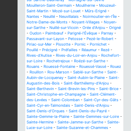
Mouilleron-Saint-Germain
-
Mouliherne
-
Mouzeuil-
Saint-Martin
-
Mozé-sur-Louet
-
Mûrs-Erigné
-
Nantes
-
Neuillé
-
Neuvillalais
-
Noirmoutier-en-l'Île
-
Notre-Dame-de-Monts
-
Noyant-Villages
-
Noyen-
sur-Sarthe
-
Nuillé-sur-Vicoin
-
Orée d'Anjou
-
Origné
-
Oudon
-
Paimbœuf
-
Parigné-l'Évêque
-
Parnay
-
Passavant-sur-Layon
-
Petosse
-
Pezé-le-Robert
-
Piriac-sur-Mer
-
Pissotte
-
Pornic
-
Pornichet
-
Pouillé
-
Précigné
-
Préfailles
-
Réaumur
-
Rezé
-
Rives-d'Autise
-
Rives-du-Loir-en-Anjou
-
Rochefort-
sur-Loire
-
Rochetrejoux
-
Roézé-sur-Sarthe
-
Rouans
-
Rouessé-Fontaine
-
Rouessé-Vassé
-
Rouez
-
Rouillon
-
Rou-Marson
-
Sablé-sur-Sarthe
-
Saint-
Aubin-de-Locquenay
-
Saint-Aubin-la-Plaine
-
Saint-
Augustin-des-Bois
-
Saint-Barthélemy-d'Anjou
-
Saint-Berthevin
-
Saint-Brevin-les-Pins
-
Saint-Brice
-
Saint-Christophe-en-Champagne
-
Saint-Clément-
des-Levées
-
Saint-Colomban
-
Saint-Cyr-des-Gâts
-
Saint-Cyr-en-Talmondais
-
Saint-Denis-d'Anjou
-
Saint-Denis-d'Orques
-
Saint-Denis-du-Payré
-
Sainte-Gemme-la-Plaine
-
Sainte-Gemmes-sur-Loire
-
Sainte-Hermine
-
Sainte-Jamme-sur-Sarthe
-
Sainte-
Luce-sur-Loire
-
Sainte-Suzanne-et-Chammes
-