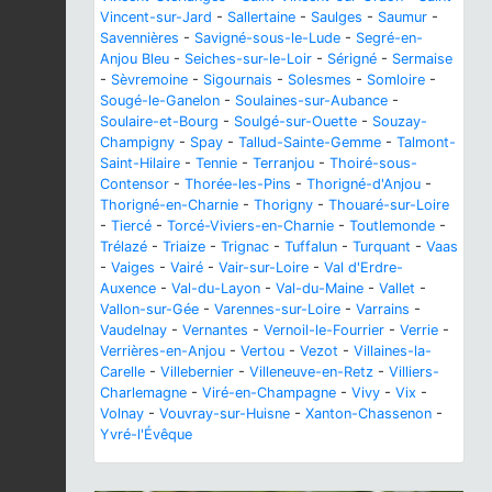
Vincent-sur-Jard
-
Sallertaine
-
Saulges
-
Saumur
-
Savennières
-
Savigné-sous-le-Lude
-
Segré-en-
Anjou Bleu
-
Seiches-sur-le-Loir
-
Sérigné
-
Sermaise
-
Sèvremoine
-
Sigournais
-
Solesmes
-
Somloire
-
Sougé-le-Ganelon
-
Soulaines-sur-Aubance
-
Soulaire-et-Bourg
-
Soulgé-sur-Ouette
-
Souzay-
Champigny
-
Spay
-
Tallud-Sainte-Gemme
-
Talmont-
Saint-Hilaire
-
Tennie
-
Terranjou
-
Thoiré-sous-
Contensor
-
Thorée-les-Pins
-
Thorigné-d'Anjou
-
Thorigné-en-Charnie
-
Thorigny
-
Thouaré-sur-Loire
-
Tiercé
-
Torcé-Viviers-en-Charnie
-
Toutlemonde
-
Trélazé
-
Triaize
-
Trignac
-
Tuffalun
-
Turquant
-
Vaas
-
Vaiges
-
Vairé
-
Vair-sur-Loire
-
Val d'Erdre-
Auxence
-
Val-du-Layon
-
Val-du-Maine
-
Vallet
-
Vallon-sur-Gée
-
Varennes-sur-Loire
-
Varrains
-
Vaudelnay
-
Vernantes
-
Vernoil-le-Fourrier
-
Verrie
-
Verrières-en-Anjou
-
Vertou
-
Vezot
-
Villaines-la-
Carelle
-
Villebernier
-
Villeneuve-en-Retz
-
Villiers-
Charlemagne
-
Viré-en-Champagne
-
Vivy
-
Vix
-
Volnay
-
Vouvray-sur-Huisne
-
Xanton-Chassenon
-
Yvré-l'Évêque