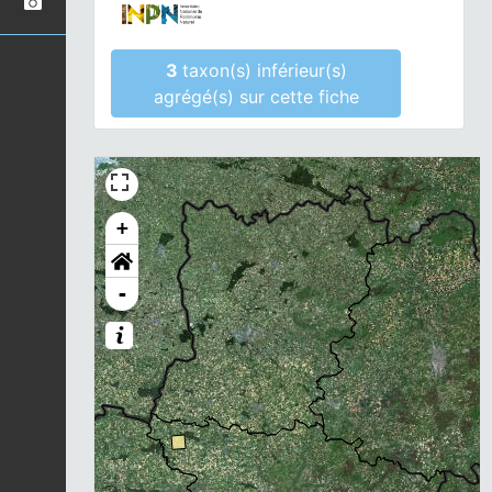
3
taxon(s) inférieur(s)
agrégé(s) sur cette fiche
+
-