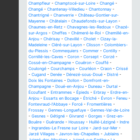
Champfleur
-
Champtocé-sur-Loire
-
Changé
-
Changé
-
Chantenay-Villedieu
-
Chantonnay
-
Chantrigné
-
Chanverrie
-
Château-Gontier-sur-
Mayenne
-
Châtelain
-
Chaudefonds-sur-Layon
-
Chaumes-en-Retz
-
Chavagnes-les-Redoux
-
Chazé-
sur-Argos
-
Cheffes
-
Chémeré-le-Roi
-
Chemillé-en-
Anjou
-
Chérisay
-
Chevillé
-
Cholet
-
Cizay-la-
Madeleine
-
Cléré-sur-Layon
-
Clisson
-
Colombiers-
du-Plessis
-
Commequiers
-
Commer
-
Contilly
-
Cornillé-les-Caves
-
Coron
-
Corsept
-
Corzé
-
Cossé-en-Champagne
-
Couëron
-
Couffé
-
Coulongé
-
Courchamps
-
Courléon
-
Craon
-
Crissé
-
Cugand
-
Denée
-
Dénezé-sous-Doué
-
Distré
-
Doix lès Fontaines
-
Dollon
-
Domfront-en-
Champagne
-
Doué-en-Anjou
-
Duneau
-
Durtal
-
Écouflant
-
Entrammes
-
Épieds
-
Erbray
-
Erdre-en-
Anjou
-
Essarts en Bocage
-
Étriché
-
Évron
-
Feneu
-
Fontevraud-l'Abbaye
-
Forcé
-
Fromentières
-
Frossay
-
Gennes-Longuefuye
-
Gennes-Val-de-Loire
-
Gesnes
-
Gétigné
-
Givrand
-
Gorges
-
Grez-en-
Bouère
-
Guérande
-
Houssay
-
Huillé-Lézigné
-
Indre
-
Ingrandes-Le Fresne sur Loire
-
Jard-sur-Mer
-
Jarzé Villages
-
Javron-les-Chapelles
-
Jublains
-
Juigné-des-Moutiers
-
Juigné-sur-Sarthe
-
La