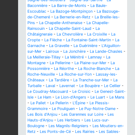
Baconnière
-
La Barre-de-Monts
-
La Baule-
Escoublac
-
La Bazoge-Montpinçon
-
La Bazouge-
de-Chemeré
-
La Bernerie-en-Retz
-
La Breille-les-
Pins
-
La Chapelle-Anthenaise
-
La Chapelle-
Rainsouin
-
La Chapelle-Saint-Laud
-
La
Châtaigneraie
-
La Chevrolière
-
La Croixille
-
La
Cropte
-
La Flèche
-
La Fontaine-Saint-Martin
-
La
Garnache
-
La Gravelle
-
La Guérinière
-
L'Aiguillon-
sur-Mer
-
Lairoux
-
La Jonchère
-
La Lande-Chasles
-
La Meilleraie-Tillay
-
La Ménitré
-
Lamnay
-
La
Montagne
-
La Pellerine
-
La Plaine-sur-Mer
-
La
Possonnière
-
La Réorthe
-
La Roche-Blanche
-
La
Roche-Neuville
-
La Roche-sur-Yon
-
Lassay-les-
Châteaux
-
La Tardière
-
La Tranche-sur-Mer
-
La
Turballe
-
Laval
-
Lavernat
-
Le Boupère
-
Le Cellier
-
Le Coudray-Macouard
-
Le Croisic
-
Le Genest-Saint-
Isle
-
Le Ham
-
Le Lion-d'Angers
-
Le Luart
-
Le Mans
-
Le Pallet
-
Le Pellerin
-
L'Épine
-
Le Plessis-
Grammoire
-
Le Pouliguen
-
Le Puy-Notre-Dame
-
Les Bois d'Anjou
-
Les Garennes sur Loire
-
Les
Hauts-d'Anjou
-
Les Herbiers
-
Les Lucs-sur-
Boulogne
-
Les Magnils-Reigniers
-
Les Moutiers-en-
Retz
-
Les Ponts-de-Cé
-
Les Rairies
-
Les Sables-