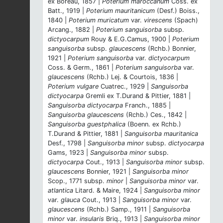
ex Boreau, 1857 |
Poterium maroccanum
Coss. ex
Batt., 1919 |
Poterium mauritanicum
(Desf.) Boiss.,
1840 |
Poterium muricatum
var.
virescens
(Spach)
Arcang., 1882 |
Poterium sanguisorba
subsp.
dictyocarpum
Rouy & E.G.Camus, 1900 |
Poterium
sanguisorba
subsp.
glaucescens
(Rchb.) Bonnier,
1921 |
Poterium sanguisorba
var.
dictyocarpum
Coss. & Germ., 1861 |
Poterium sanguisorba
var.
glaucescens
(Rchb.) Lej. & Courtois, 1836 |
Poterium vulgare
Cuatrec., 1929 |
Sanguisorba
dictyocarpa
Gremli ex T.Durand & Pittier, 1881 |
Sanguisorba dictyocarpa
Franch., 1885 |
Sanguisorba glaucescens
(Rchb.) Ces., 1842 |
Sanguisorba guestphalica
(Boenn. ex Rchb.)
T.Durand & Pittier, 1881 |
Sanguisorba mauritanica
Desf., 1798 |
Sanguisorba minor
subsp.
dictyocarpa
Gams, 1923 |
Sanguisorba minor
subsp.
dictyocarpa
Cout., 1913 |
Sanguisorba minor
subsp.
glaucescens
Bonnier, 1921 |
Sanguisorba minor
Scop., 1771 subsp.
minor
|
Sanguisorba minor
var.
atlantica
Litard. & Maire, 1924 |
Sanguisorba minor
var.
glauca
Cout., 1913 |
Sanguisorba minor
var.
glaucescens
(Rchb.) Samp., 1911 |
Sanguisorba
minor
var.
insularis
Briq., 1913 |
Sanguisorba minor