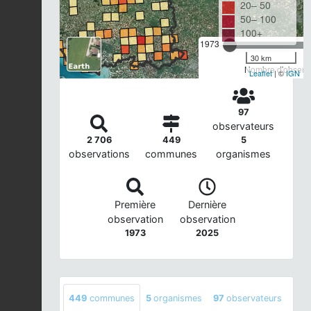
20– 50
50– 100
100+
1973
30 km
Nombre d'observa
Leaflet
| ©
IGN
97
observateurs
2 706
449
5
observations
communes
organismes
Première
Dernière
observation
observation
1973
2025
449
communes
5
organismes
97
observateurs