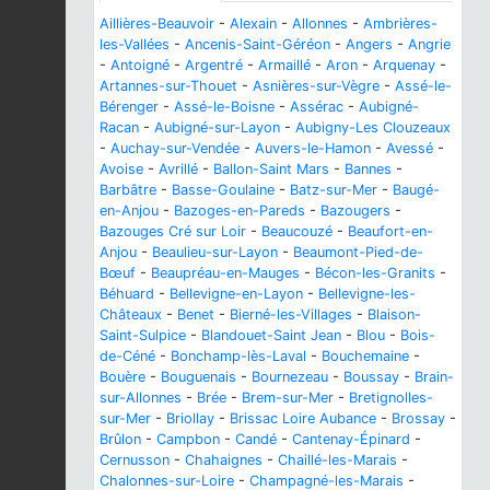
Aillières-Beauvoir
-
Alexain
-
Allonnes
-
Ambrières-
les-Vallées
-
Ancenis-Saint-Géréon
-
Angers
-
Angrie
-
Antoigné
-
Argentré
-
Armaillé
-
Aron
-
Arquenay
-
Artannes-sur-Thouet
-
Asnières-sur-Vègre
-
Assé-le-
Bérenger
-
Assé-le-Boisne
-
Assérac
-
Aubigné-
Racan
-
Aubigné-sur-Layon
-
Aubigny-Les Clouzeaux
-
Auchay-sur-Vendée
-
Auvers-le-Hamon
-
Avessé
-
Avoise
-
Avrillé
-
Ballon-Saint Mars
-
Bannes
-
Barbâtre
-
Basse-Goulaine
-
Batz-sur-Mer
-
Baugé-
en-Anjou
-
Bazoges-en-Pareds
-
Bazougers
-
Bazouges Cré sur Loir
-
Beaucouzé
-
Beaufort-en-
Anjou
-
Beaulieu-sur-Layon
-
Beaumont-Pied-de-
Bœuf
-
Beaupréau-en-Mauges
-
Bécon-les-Granits
-
Béhuard
-
Bellevigne-en-Layon
-
Bellevigne-les-
Châteaux
-
Benet
-
Bierné-les-Villages
-
Blaison-
Saint-Sulpice
-
Blandouet-Saint Jean
-
Blou
-
Bois-
de-Céné
-
Bonchamp-lès-Laval
-
Bouchemaine
-
Bouère
-
Bouguenais
-
Bournezeau
-
Boussay
-
Brain-
sur-Allonnes
-
Brée
-
Brem-sur-Mer
-
Bretignolles-
sur-Mer
-
Briollay
-
Brissac Loire Aubance
-
Brossay
-
Brûlon
-
Campbon
-
Candé
-
Cantenay-Épinard
-
Cernusson
-
Chahaignes
-
Chaillé-les-Marais
-
Chalonnes-sur-Loire
-
Champagné-les-Marais
-