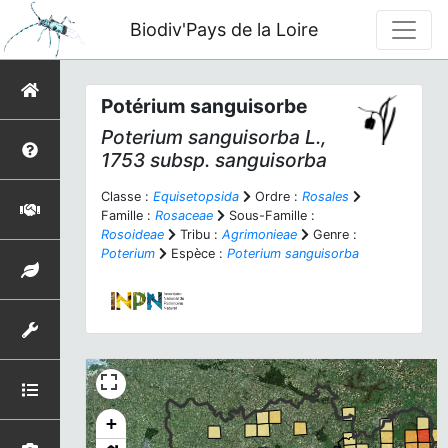
Biodiv'Pays de la Loire
Potérium sanguisorbe
Poterium sanguisorba
L.,
1753 subsp.
sanguisorba
Classe :
Equisetopsida
Ordre :
Rosales
Famille :
Rosaceae
Sous-Famille :
Rosoideae
Tribu :
Agrimonieae
Genre :
Poterium
Espèce :
Poterium sanguisorba
+