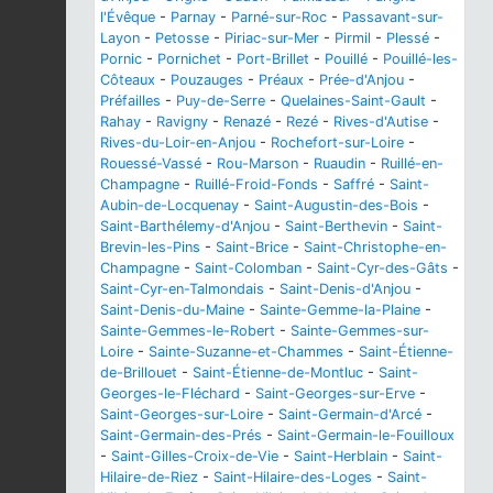
l'Évêque
-
Parnay
-
Parné-sur-Roc
-
Passavant-sur-
Layon
-
Petosse
-
Piriac-sur-Mer
-
Pirmil
-
Plessé
-
Pornic
-
Pornichet
-
Port-Brillet
-
Pouillé
-
Pouillé-les-
Côteaux
-
Pouzauges
-
Préaux
-
Prée-d'Anjou
-
Préfailles
-
Puy-de-Serre
-
Quelaines-Saint-Gault
-
Rahay
-
Ravigny
-
Renazé
-
Rezé
-
Rives-d'Autise
-
Rives-du-Loir-en-Anjou
-
Rochefort-sur-Loire
-
Rouessé-Vassé
-
Rou-Marson
-
Ruaudin
-
Ruillé-en-
Champagne
-
Ruillé-Froid-Fonds
-
Saffré
-
Saint-
Aubin-de-Locquenay
-
Saint-Augustin-des-Bois
-
Saint-Barthélemy-d'Anjou
-
Saint-Berthevin
-
Saint-
Brevin-les-Pins
-
Saint-Brice
-
Saint-Christophe-en-
Champagne
-
Saint-Colomban
-
Saint-Cyr-des-Gâts
-
Saint-Cyr-en-Talmondais
-
Saint-Denis-d'Anjou
-
Saint-Denis-du-Maine
-
Sainte-Gemme-la-Plaine
-
Sainte-Gemmes-le-Robert
-
Sainte-Gemmes-sur-
Loire
-
Sainte-Suzanne-et-Chammes
-
Saint-Étienne-
de-Brillouet
-
Saint-Étienne-de-Montluc
-
Saint-
Georges-le-Fléchard
-
Saint-Georges-sur-Erve
-
Saint-Georges-sur-Loire
-
Saint-Germain-d'Arcé
-
Saint-Germain-des-Prés
-
Saint-Germain-le-Fouilloux
-
Saint-Gilles-Croix-de-Vie
-
Saint-Herblain
-
Saint-
Hilaire-de-Riez
-
Saint-Hilaire-des-Loges
-
Saint-