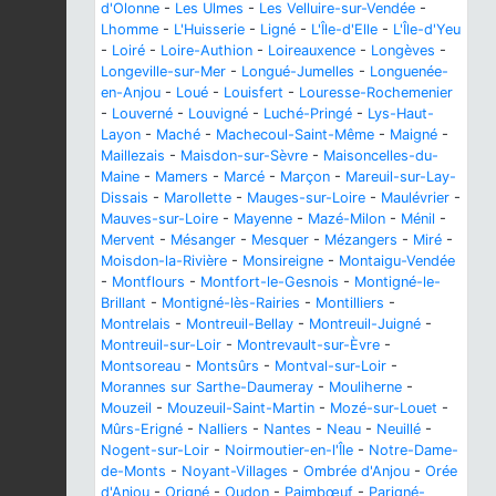
d'Olonne
-
Les Ulmes
-
Les Velluire-sur-Vendée
-
Lhomme
-
L'Huisserie
-
Ligné
-
L'Île-d'Elle
-
L'Île-d'Yeu
-
Loiré
-
Loire-Authion
-
Loireauxence
-
Longèves
-
Longeville-sur-Mer
-
Longué-Jumelles
-
Longuenée-
en-Anjou
-
Loué
-
Louisfert
-
Louresse-Rochemenier
-
Louverné
-
Louvigné
-
Luché-Pringé
-
Lys-Haut-
Layon
-
Maché
-
Machecoul-Saint-Même
-
Maigné
-
Maillezais
-
Maisdon-sur-Sèvre
-
Maisoncelles-du-
Maine
-
Mamers
-
Marcé
-
Marçon
-
Mareuil-sur-Lay-
Dissais
-
Marollette
-
Mauges-sur-Loire
-
Maulévrier
-
Mauves-sur-Loire
-
Mayenne
-
Mazé-Milon
-
Ménil
-
Mervent
-
Mésanger
-
Mesquer
-
Mézangers
-
Miré
-
Moisdon-la-Rivière
-
Monsireigne
-
Montaigu-Vendée
-
Montflours
-
Montfort-le-Gesnois
-
Montigné-le-
Brillant
-
Montigné-lès-Rairies
-
Montilliers
-
Montrelais
-
Montreuil-Bellay
-
Montreuil-Juigné
-
Montreuil-sur-Loir
-
Montrevault-sur-Èvre
-
Montsoreau
-
Montsûrs
-
Montval-sur-Loir
-
Morannes sur Sarthe-Daumeray
-
Mouliherne
-
Mouzeil
-
Mouzeuil-Saint-Martin
-
Mozé-sur-Louet
-
Mûrs-Erigné
-
Nalliers
-
Nantes
-
Neau
-
Neuillé
-
Nogent-sur-Loir
-
Noirmoutier-en-l'Île
-
Notre-Dame-
de-Monts
-
Noyant-Villages
-
Ombrée d'Anjou
-
Orée
d'Anjou
-
Origné
-
Oudon
-
Paimbœuf
-
Parigné-