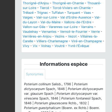
Thorigné-d'Anjou
-
Thorigné-en-Charnie
-
Thouaré-
sur-Loire
-
Tiercé
-
Torcé-Viviers-en-Charnie
-
Trélazé
-
Trignac
-
Tuffalun
-
Turquant
-
Vaas
-
Vaiges
-
Vair-sur-Loire
-
Val d'Erdre-Auxence
-
Val-
du-Layon
-
Val-du-Maine
-
Vallons-de-l'Erdre
-
Vallon-sur-Gée
-
Varennes-sur-Loire
-
Varrains
-
Vaudelnay
-
Vernantes
-
Vernoil-le-Fourrier
-
Verrie
-
Verrières-en-Anjou
-
Vezins
-
Vezot
-
Villaines-la-
Carelle
-
Villiers-Charlemagne
-
Viré-en-Champagne
-
Vivy
-
Vix
-
Volnay
-
Voutré
-
Yvré-l'Évêque
Informations espèce
Synonymes
Poterium collinum
Salisb., 1796 |
Poterium
dictyocarpum
Spach, 1846 |
Poterium dictyocarpum
var.
glaucum
Spach |
Poterium dictyocarpum
var.
virescens
Spach, 1846 |
Poterium fontanesii
Spach,
1846 |
Poterium glaucescens
Rchb., 1832 |
Poterium guestphalicum
(Boenn. ex Rchb.) Boenn.