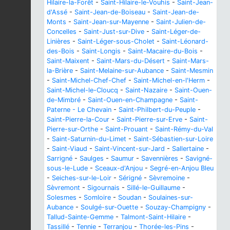
Hilaire-la-Forêt
-
Saint-Hilaire-le-Vouhis
-
Saint-Jean-
d'Assé
-
Saint-Jean-de-Boiseau
-
Saint-Jean-de-
Monts
-
Saint-Jean-sur-Mayenne
-
Saint-Julien-de-
Concelles
-
Saint-Just-sur-Dive
-
Saint-Léger-de-
Linières
-
Saint-Léger-sous-Cholet
-
Saint-Léonard-
des-Bois
-
Saint-Longis
-
Saint-Macaire-du-Bois
-
Saint-Maixent
-
Saint-Mars-du-Désert
-
Saint-Mars-
la-Brière
-
Saint-Melaine-sur-Aubance
-
Saint-Mesmin
-
Saint-Michel-Chef-Chef
-
Saint-Michel-en-l'Herm
-
Saint-Michel-le-Cloucq
-
Saint-Nazaire
-
Saint-Ouen-
de-Mimbré
-
Saint-Ouen-en-Champagne
-
Saint-
Paterne - Le Chevain
-
Saint-Philbert-du-Peuple
-
Saint-Pierre-la-Cour
-
Saint-Pierre-sur-Erve
-
Saint-
Pierre-sur-Orthe
-
Saint-Prouant
-
Saint-Rémy-du-Val
-
Saint-Saturnin-du-Limet
-
Saint-Sébastien-sur-Loire
-
Saint-Viaud
-
Saint-Vincent-sur-Jard
-
Sallertaine
-
Sarrigné
-
Saulges
-
Saumur
-
Savennières
-
Savigné-
sous-le-Lude
-
Sceaux-d'Anjou
-
Segré-en-Anjou Bleu
-
Seiches-sur-le-Loir
-
Sérigné
-
Sèvremoine
-
Sèvremont
-
Sigournais
-
Sillé-le-Guillaume
-
Solesmes
-
Somloire
-
Soudan
-
Soulaines-sur-
Aubance
-
Soulgé-sur-Ouette
-
Souzay-Champigny
-
Tallud-Sainte-Gemme
-
Talmont-Saint-Hilaire
-
Tassillé
-
Tennie
-
Terranjou
-
Thorée-les-Pins
-