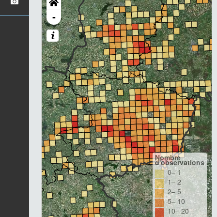
-
Nombre
d'observations
0– 1
1– 2
2– 5
5– 10
10– 20