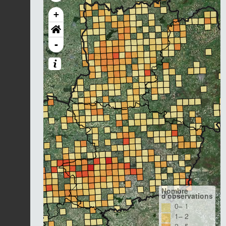
+
-
Nombre
d'observations
0– 1
1– 2