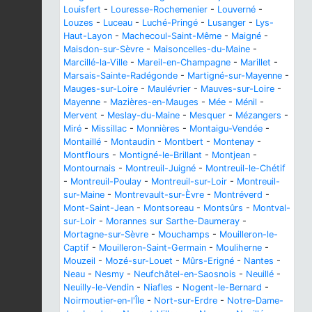
Louisfert
-
Louresse-Rochemenier
-
Louverné
-
Louzes
-
Luceau
-
Luché-Pringé
-
Lusanger
-
Lys-
Haut-Layon
-
Machecoul-Saint-Même
-
Maigné
-
Maisdon-sur-Sèvre
-
Maisoncelles-du-Maine
-
Marcillé-la-Ville
-
Mareil-en-Champagne
-
Marillet
-
Marsais-Sainte-Radégonde
-
Martigné-sur-Mayenne
-
Mauges-sur-Loire
-
Maulévrier
-
Mauves-sur-Loire
-
Mayenne
-
Mazières-en-Mauges
-
Mée
-
Ménil
-
Mervent
-
Meslay-du-Maine
-
Mesquer
-
Mézangers
-
Miré
-
Missillac
-
Monnières
-
Montaigu-Vendée
-
Montaillé
-
Montaudin
-
Montbert
-
Montenay
-
Montflours
-
Montigné-le-Brillant
-
Montjean
-
Montournais
-
Montreuil-Juigné
-
Montreuil-le-Chétif
-
Montreuil-Poulay
-
Montreuil-sur-Loir
-
Montreuil-
sur-Maine
-
Montrevault-sur-Èvre
-
Montréverd
-
Mont-Saint-Jean
-
Montsoreau
-
Montsûrs
-
Montval-
sur-Loir
-
Morannes sur Sarthe-Daumeray
-
Mortagne-sur-Sèvre
-
Mouchamps
-
Mouilleron-le-
Captif
-
Mouilleron-Saint-Germain
-
Mouliherne
-
Mouzeil
-
Mozé-sur-Louet
-
Mûrs-Erigné
-
Nantes
-
Neau
-
Nesmy
-
Neufchâtel-en-Saosnois
-
Neuillé
-
Neuilly-le-Vendin
-
Niafles
-
Nogent-le-Bernard
-
Noirmoutier-en-l'Île
-
Nort-sur-Erdre
-
Notre-Dame-