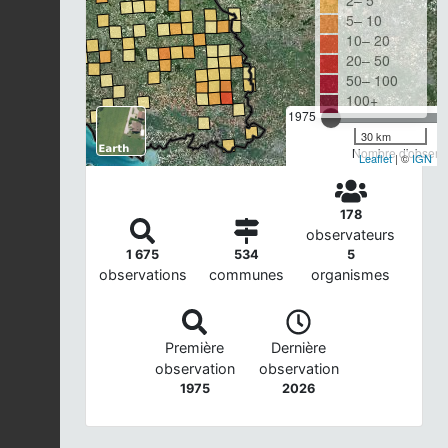
2– 5
5– 10
10– 20
20– 50
50– 100
100+
1975
30 km
Nombre d'observa
Leaflet
| ©
IGN
178
observateurs
1 675
534
5
observations
communes
organismes
Première
Dernière
observation
observation
1975
2026