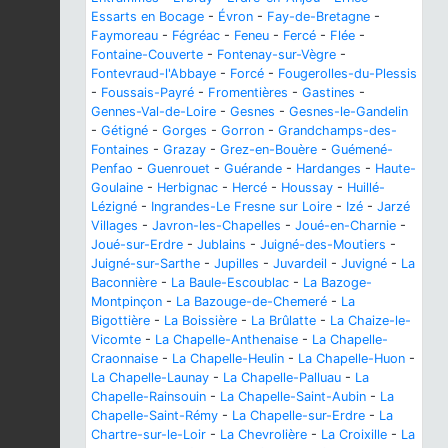
Essarts en Bocage
-
Évron
-
Fay-de-Bretagne
-
Faymoreau
-
Fégréac
-
Feneu
-
Fercé
-
Flée
-
Fontaine-Couverte
-
Fontenay-sur-Vègre
-
Fontevraud-l'Abbaye
-
Forcé
-
Fougerolles-du-Plessis
-
Foussais-Payré
-
Fromentières
-
Gastines
-
Gennes-Val-de-Loire
-
Gesnes
-
Gesnes-le-Gandelin
-
Gétigné
-
Gorges
-
Gorron
-
Grandchamps-des-
Fontaines
-
Grazay
-
Grez-en-Bouère
-
Guémené-
Penfao
-
Guenrouet
-
Guérande
-
Hardanges
-
Haute-
Goulaine
-
Herbignac
-
Hercé
-
Houssay
-
Huillé-
Lézigné
-
Ingrandes-Le Fresne sur Loire
-
Izé
-
Jarzé
Villages
-
Javron-les-Chapelles
-
Joué-en-Charnie
-
Joué-sur-Erdre
-
Jublains
-
Juigné-des-Moutiers
-
Juigné-sur-Sarthe
-
Jupilles
-
Juvardeil
-
Juvigné
-
La
Baconnière
-
La Baule-Escoublac
-
La Bazoge-
Montpinçon
-
La Bazouge-de-Chemeré
-
La
Bigottière
-
La Boissière
-
La Brûlatte
-
La Chaize-le-
Vicomte
-
La Chapelle-Anthenaise
-
La Chapelle-
Craonnaise
-
La Chapelle-Heulin
-
La Chapelle-Huon
-
La Chapelle-Launay
-
La Chapelle-Palluau
-
La
Chapelle-Rainsouin
-
La Chapelle-Saint-Aubin
-
La
Chapelle-Saint-Rémy
-
La Chapelle-sur-Erdre
-
La
Chartre-sur-le-Loir
-
La Chevrolière
-
La Croixille
-
La