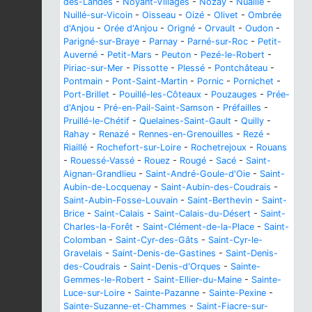
des-Landes
-
Noyant-Villages
-
Nozay
-
Nuaillé
-
Nuillé-sur-Vicoin
-
Oisseau
-
Oizé
-
Olivet
-
Ombrée
d'Anjou
-
Orée d'Anjou
-
Origné
-
Orvault
-
Oudon
-
Parigné-sur-Braye
-
Parnay
-
Parné-sur-Roc
-
Petit-
Auverné
-
Petit-Mars
-
Peuton
-
Pezé-le-Robert
-
Piriac-sur-Mer
-
Pissotte
-
Plessé
-
Pontchâteau
-
Pontmain
-
Pont-Saint-Martin
-
Pornic
-
Pornichet
-
Port-Brillet
-
Pouillé-les-Côteaux
-
Pouzauges
-
Prée-
d'Anjou
-
Pré-en-Pail-Saint-Samson
-
Préfailles
-
Pruillé-le-Chétif
-
Quelaines-Saint-Gault
-
Quilly
-
Rahay
-
Renazé
-
Rennes-en-Grenouilles
-
Rezé
-
Riaillé
-
Rochefort-sur-Loire
-
Rochetrejoux
-
Rouans
-
Rouessé-Vassé
-
Rouez
-
Rougé
-
Sacé
-
Saint-
Aignan-Grandlieu
-
Saint-André-Goule-d'Oie
-
Saint-
Aubin-de-Locquenay
-
Saint-Aubin-des-Coudrais
-
Saint-Aubin-Fosse-Louvain
-
Saint-Berthevin
-
Saint-
Brice
-
Saint-Calais
-
Saint-Calais-du-Désert
-
Saint-
Charles-la-Forêt
-
Saint-Clément-de-la-Place
-
Saint-
Colomban
-
Saint-Cyr-des-Gâts
-
Saint-Cyr-le-
Gravelais
-
Saint-Denis-de-Gastines
-
Saint-Denis-
des-Coudrais
-
Saint-Denis-d'Orques
-
Sainte-
Gemmes-le-Robert
-
Saint-Ellier-du-Maine
-
Sainte-
Luce-sur-Loire
-
Sainte-Pazanne
-
Sainte-Pexine
-
Sainte-Suzanne-et-Chammes
-
Saint-Fiacre-sur-