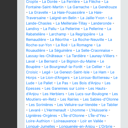
Cropte
-
La Dorée
-
La Ferrière
-
La Flèche
-
La
Fontaine-Saint-Martin
-
La Garnache
-
La Genétouze
-
La Gravelle
-
La Haie-Fouassière
-
La Haie-
Traversaine
-
Laigné-en-Belin
-
La Jaille-Yvon
-
La
Lande-Chasles
-
La Meilleraie-Tillay
-
Landeronde
-
Landivy
-
La Pallu
-
La Pellerine
-
La Pellerine
-
La
Rabatelière
-
Larchamp
-
La Regrippière
-
La
Remaudière
-
La Réorthe
-
La Roche-Neuville
-
La
Roche-sur-Yon
-
La Roë
-
La Romagne
-
La
Rouaudière
-
La Séguinière
-
La Selle-Craonnaise
-
Lassay-les-Châteaux
-
La Tardière
-
Launay-Villiers
-
Laval
-
Le Bernard
-
Le Bignon-du-Maine
-
Le
Boupère
-
Le Bourgneuf-la-Forêt
-
Le Cellier
-
Le
Croisic
-
Legé
-
Le Genest-Saint-Isle
-
Le Ham
-
Le
Horps
-
Le Lion-d'Angers
-
Le Loroux-Bottereau
-
Le
Lude
-
Le Pallet
-
Le Pas
-
Les Bois d'Anjou
-
Les
Epesses
-
Les Garennes sur Loire
-
Les Hauts-
d'Anjou
-
Les Herbiers
-
Les Lucs-sur-Boulogne
-
Les
Moutiers-en-Retz
-
Les Rairies
-
Les Sables-d'Olonne
-
Les Sorinières
-
Les Velluire-sur-Vendée
-
Le Tablier
-
Levaré
-
L'Hermenault
-
Lhomme
-
L'Huisserie
-
Lignières-Orgères
-
L'Île-d'Olonne
-
L'Île-d'Yeu
-
Loire-Authion
-
Loireauxence
-
Loir en Vallée
-
Longué-Jumelles
-
Longuenée-en-Anjou
-
L'Orbrie
-