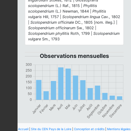
linguifolium
Stokes, 1812 |
Glossopteris
scolopendrium
(L.) Raf., 1815 |
Phyllitis
scolopendrium
(L.) Newman, 1844 |
Phyllitis
vulgaris
Hill, 1757 |
Scolopendrium lingua
Cav., 1802
|
Scolopendrium officinale
DC., 1805 [nom. illeg.] |
Scolopendrium officinarum
Sw., 1802 |
Scolopendrium phyllitis
Roth, 1799 |
Scolopendrium
vulgare
Sm., 1793
Observations mensuelles
Accueil
|
Site du CEN Pays de la Loire
|
Conception et crédits
|
Mentions légales