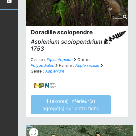
Doradille scolopendre
Asplenium scolopendrium
L.,
1753
Classe :
Equisetopsida
Ordre :
Polypodiales
Famille :
Aspleniaceae
Genre :
Asplenium
1
taxon(s) inférieur(s)
agrégé(s) sur cette fiche