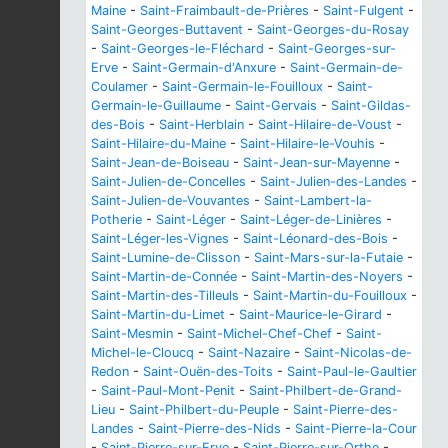
Maine
-
Saint-Fraimbault-de-Prières
-
Saint-Fulgent
-
Saint-Georges-Buttavent
-
Saint-Georges-du-Rosay
-
Saint-Georges-le-Fléchard
-
Saint-Georges-sur-
Erve
-
Saint-Germain-d'Anxure
-
Saint-Germain-de-
Coulamer
-
Saint-Germain-le-Fouilloux
-
Saint-
Germain-le-Guillaume
-
Saint-Gervais
-
Saint-Gildas-
des-Bois
-
Saint-Herblain
-
Saint-Hilaire-de-Voust
-
Saint-Hilaire-du-Maine
-
Saint-Hilaire-le-Vouhis
-
Saint-Jean-de-Boiseau
-
Saint-Jean-sur-Mayenne
-
Saint-Julien-de-Concelles
-
Saint-Julien-des-Landes
-
Saint-Julien-de-Vouvantes
-
Saint-Lambert-la-
Potherie
-
Saint-Léger
-
Saint-Léger-de-Linières
-
Saint-Léger-les-Vignes
-
Saint-Léonard-des-Bois
-
Saint-Lumine-de-Clisson
-
Saint-Mars-sur-la-Futaie
-
Saint-Martin-de-Connée
-
Saint-Martin-des-Noyers
-
Saint-Martin-des-Tilleuls
-
Saint-Martin-du-Fouilloux
-
Saint-Martin-du-Limet
-
Saint-Maurice-le-Girard
-
Saint-Mesmin
-
Saint-Michel-Chef-Chef
-
Saint-
Michel-le-Cloucq
-
Saint-Nazaire
-
Saint-Nicolas-de-
Redon
-
Saint-Ouën-des-Toits
-
Saint-Paul-le-Gaultier
-
Saint-Paul-Mont-Penit
-
Saint-Philbert-de-Grand-
Lieu
-
Saint-Philbert-du-Peuple
-
Saint-Pierre-des-
Landes
-
Saint-Pierre-des-Nids
-
Saint-Pierre-la-Cour
-
Saint-Pierre-sur-Erve
-
Saint-Pierre-sur-Orthe
-