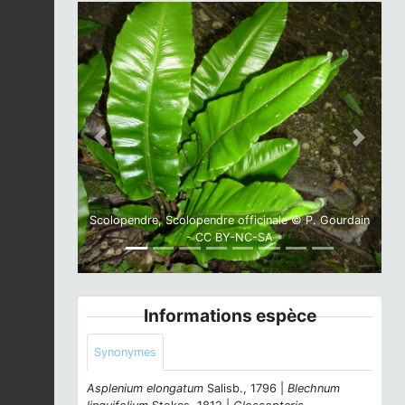
Previous
Next
Scolopendre, Scolopendre officinale © P. Gourdain
- CC BY-NC-SA
Informations espèce
Synonymes
Asplenium elongatum
Salisb., 1796 |
Blechnum