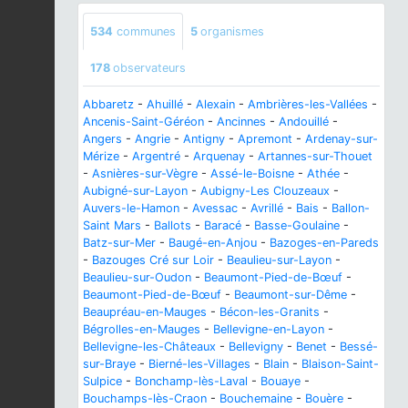
534
communes
5
organismes
178
observateurs
Abbaretz
-
Ahuillé
-
Alexain
-
Ambrières-les-Vallées
-
Ancenis-Saint-Géréon
-
Ancinnes
-
Andouillé
-
Angers
-
Angrie
-
Antigny
-
Apremont
-
Ardenay-sur-
Mérize
-
Argentré
-
Arquenay
-
Artannes-sur-Thouet
-
Asnières-sur-Vègre
-
Assé-le-Boisne
-
Athée
-
Aubigné-sur-Layon
-
Aubigny-Les Clouzeaux
-
Auvers-le-Hamon
-
Avessac
-
Avrillé
-
Bais
-
Ballon-
Saint Mars
-
Ballots
-
Baracé
-
Basse-Goulaine
-
Batz-sur-Mer
-
Baugé-en-Anjou
-
Bazoges-en-Pareds
-
Bazouges Cré sur Loir
-
Beaulieu-sur-Layon
-
Beaulieu-sur-Oudon
-
Beaumont-Pied-de-Bœuf
-
Beaumont-Pied-de-Bœuf
-
Beaumont-sur-Dême
-
Beaupréau-en-Mauges
-
Bécon-les-Granits
-
Bégrolles-en-Mauges
-
Bellevigne-en-Layon
-
Bellevigne-les-Châteaux
-
Bellevigny
-
Benet
-
Bessé-
sur-Braye
-
Bierné-les-Villages
-
Blain
-
Blaison-Saint-
Sulpice
-
Bonchamp-lès-Laval
-
Bouaye
-
Bouchamps-lès-Craon
-
Bouchemaine
-
Bouère
-