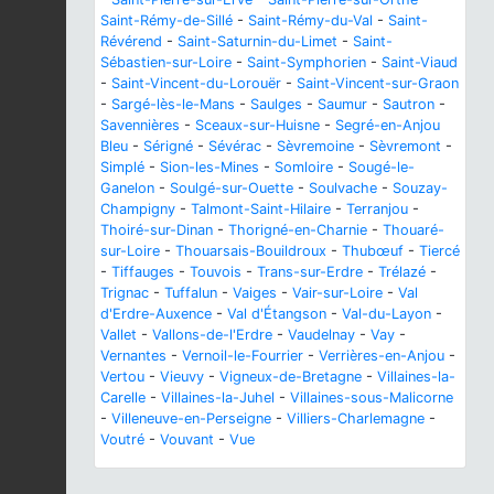
Saint-Rémy-de-Sillé
-
Saint-Rémy-du-Val
-
Saint-
Révérend
-
Saint-Saturnin-du-Limet
-
Saint-
Sébastien-sur-Loire
-
Saint-Symphorien
-
Saint-Viaud
-
Saint-Vincent-du-Lorouër
-
Saint-Vincent-sur-Graon
-
Sargé-lès-le-Mans
-
Saulges
-
Saumur
-
Sautron
-
Savennières
-
Sceaux-sur-Huisne
-
Segré-en-Anjou
Bleu
-
Sérigné
-
Sévérac
-
Sèvremoine
-
Sèvremont
-
Simplé
-
Sion-les-Mines
-
Somloire
-
Sougé-le-
Ganelon
-
Soulgé-sur-Ouette
-
Soulvache
-
Souzay-
Champigny
-
Talmont-Saint-Hilaire
-
Terranjou
-
Thoiré-sur-Dinan
-
Thorigné-en-Charnie
-
Thouaré-
sur-Loire
-
Thouarsais-Bouildroux
-
Thubœuf
-
Tiercé
-
Tiffauges
-
Touvois
-
Trans-sur-Erdre
-
Trélazé
-
Trignac
-
Tuffalun
-
Vaiges
-
Vair-sur-Loire
-
Val
d'Erdre-Auxence
-
Val d'Étangson
-
Val-du-Layon
-
Vallet
-
Vallons-de-l'Erdre
-
Vaudelnay
-
Vay
-
Vernantes
-
Vernoil-le-Fourrier
-
Verrières-en-Anjou
-
Vertou
-
Vieuvy
-
Vigneux-de-Bretagne
-
Villaines-la-
Carelle
-
Villaines-la-Juhel
-
Villaines-sous-Malicorne
-
Villeneuve-en-Perseigne
-
Villiers-Charlemagne
-
Voutré
-
Vouvant
-
Vue