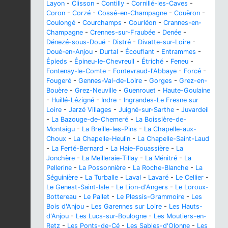
Layon
-
Clisson
-
Contilly
-
Cornillé-les-Caves
-
Coron
-
Corzé
-
Cossé-en-Champagne
-
Couëron
-
Coulongé
-
Courchamps
-
Courléon
-
Crannes-en-
Champagne
-
Crennes-sur-Fraubée
-
Denée
-
Dénezé-sous-Doué
-
Distré
-
Divatte-sur-Loire
-
Doué-en-Anjou
-
Durtal
-
Écouflant
-
Entrammes
-
Épieds
-
Épineu-le-Chevreuil
-
Étriché
-
Feneu
-
Fontenay-le-Comte
-
Fontevraud-l'Abbaye
-
Forcé
-
Fougeré
-
Gennes-Val-de-Loire
-
Gorges
-
Grez-en-
Bouère
-
Grez-Neuville
-
Guenrouet
-
Haute-Goulaine
-
Huillé-Lézigné
-
Indre
-
Ingrandes-Le Fresne sur
Loire
-
Jarzé Villages
-
Juigné-sur-Sarthe
-
Juvardeil
-
La Bazouge-de-Chemeré
-
La Boissière-de-
Montaigu
-
La Breille-les-Pins
-
La Chapelle-aux-
Choux
-
La Chapelle-Heulin
-
La Chapelle-Saint-Laud
-
La Ferté-Bernard
-
La Haie-Fouassière
-
La
Jonchère
-
La Meilleraie-Tillay
-
La Ménitré
-
La
Pellerine
-
La Possonnière
-
La Roche-Blanche
-
La
Séguinière
-
La Turballe
-
Laval
-
Lavaré
-
Le Cellier
-
Le Genest-Saint-Isle
-
Le Lion-d'Angers
-
Le Loroux-
Bottereau
-
Le Pallet
-
Le Plessis-Grammoire
-
Les
Bois d'Anjou
-
Les Garennes sur Loire
-
Les Hauts-
d'Anjou
-
Les Lucs-sur-Boulogne
-
Les Moutiers-en-
Retz
-
Les Ponts-de-Cé
-
Les Sables-d'Olonne
-
Les