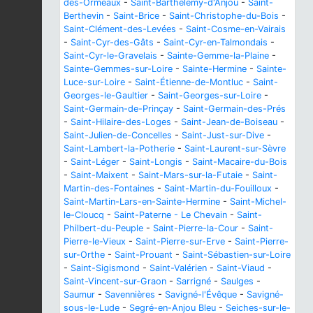
des-Ormeaux
-
Saint-Barthélemy-d'Anjou
-
Saint-
Berthevin
-
Saint-Brice
-
Saint-Christophe-du-Bois
-
Saint-Clément-des-Levées
-
Saint-Cosme-en-Vairais
-
Saint-Cyr-des-Gâts
-
Saint-Cyr-en-Talmondais
-
Saint-Cyr-le-Gravelais
-
Sainte-Gemme-la-Plaine
-
Sainte-Gemmes-sur-Loire
-
Sainte-Hermine
-
Sainte-
Luce-sur-Loire
-
Saint-Étienne-de-Montluc
-
Saint-
Georges-le-Gaultier
-
Saint-Georges-sur-Loire
-
Saint-Germain-de-Prinçay
-
Saint-Germain-des-Prés
-
Saint-Hilaire-des-Loges
-
Saint-Jean-de-Boiseau
-
Saint-Julien-de-Concelles
-
Saint-Just-sur-Dive
-
Saint-Lambert-la-Potherie
-
Saint-Laurent-sur-Sèvre
-
Saint-Léger
-
Saint-Longis
-
Saint-Macaire-du-Bois
-
Saint-Maixent
-
Saint-Mars-sur-la-Futaie
-
Saint-
Martin-des-Fontaines
-
Saint-Martin-du-Fouilloux
-
Saint-Martin-Lars-en-Sainte-Hermine
-
Saint-Michel-
le-Cloucq
-
Saint-Paterne - Le Chevain
-
Saint-
Philbert-du-Peuple
-
Saint-Pierre-la-Cour
-
Saint-
Pierre-le-Vieux
-
Saint-Pierre-sur-Erve
-
Saint-Pierre-
sur-Orthe
-
Saint-Prouant
-
Saint-Sébastien-sur-Loire
-
Saint-Sigismond
-
Saint-Valérien
-
Saint-Viaud
-
Saint-Vincent-sur-Graon
-
Sarrigné
-
Saulges
-
Saumur
-
Savennières
-
Savigné-l'Évêque
-
Savigné-
sous-le-Lude
-
Segré-en-Anjou Bleu
-
Seiches-sur-le-