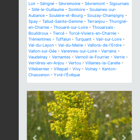
Loir
-
Sérigné
-
Sèvremoine
-
Sèvremont
-
Sigournais
-
Sillé-le-Guillaume
-
Somloire
-
Soulaines-sur-
Aubance
-
Soulaire-et-Bourg
-
Souzay-Champigny
-
Spay
-
Tallud-Sainte-Gemme
-
Terranjou
-
Thorigné-
en-Charnie
-
Thouaré-sur-Loire
-
Thouarsais-
Bouildroux
-
Tiercé
-
Torcé-Viviers-en-Charnie
-
Trémentines
-
Tuffalun
-
Turquant
-
Vair-sur-Loire
-
Val-du-Layon
-
Val-du-Maine
-
Vallons-de-l'Erdre
-
Vallon-sur-Gée
-
Varennes-sur-Loire
-
Varrains
-
Vaudelnay
-
Vernantes
-
Vernoil-le-Fourrier
-
Verrie
-
Verrières-en-Anjou
-
Vertou
-
Villaines-la-Carelle
-
Villebernier
-
Villepail
-
Vivy
-
Volnay
-
Xanton-
Chassenon
-
Yvré-l'Évêque