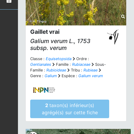
Gaillet vrai
Galium verum
L., 1753
subsp.
verum
Classe :
Equisetopsida
Ordre :
Gentianales
Famille :
Rubiaceae
Sous-
Famille :
Rubioideae
Tribu :
Rubieae
Genre :
Galium
Espèce :
Galium verum
2
taxon(s) inférieur(s)
agrégé(s) sur cette fiche