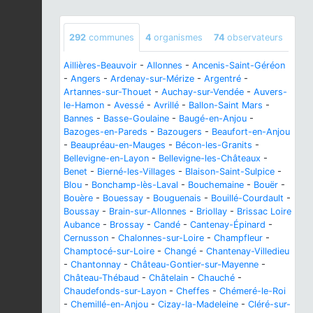
292
communes
4
organismes
74
observateurs
Aillières-Beauvoir
-
Allonnes
-
Ancenis-Saint-Géréon
-
Angers
-
Ardenay-sur-Mérize
-
Argentré
-
Artannes-sur-Thouet
-
Auchay-sur-Vendée
-
Auvers-
le-Hamon
-
Avessé
-
Avrillé
-
Ballon-Saint Mars
-
Bannes
-
Basse-Goulaine
-
Baugé-en-Anjou
-
Bazoges-en-Pareds
-
Bazougers
-
Beaufort-en-Anjou
-
Beaupréau-en-Mauges
-
Bécon-les-Granits
-
Bellevigne-en-Layon
-
Bellevigne-les-Châteaux
-
Benet
-
Bierné-les-Villages
-
Blaison-Saint-Sulpice
-
Blou
-
Bonchamp-lès-Laval
-
Bouchemaine
-
Bouër
-
Bouère
-
Bouessay
-
Bouguenais
-
Bouillé-Courdault
-
Boussay
-
Brain-sur-Allonnes
-
Briollay
-
Brissac Loire
Aubance
-
Brossay
-
Candé
-
Cantenay-Épinard
-
Cernusson
-
Chalonnes-sur-Loire
-
Champfleur
-
Champtocé-sur-Loire
-
Changé
-
Chantenay-Villedieu
-
Chantonnay
-
Château-Gontier-sur-Mayenne
-
Château-Thébaud
-
Châtelain
-
Chauché
-
Chaudefonds-sur-Layon
-
Cheffes
-
Chémeré-le-Roi
-
Chemillé-en-Anjou
-
Cizay-la-Madeleine
-
Cléré-sur-