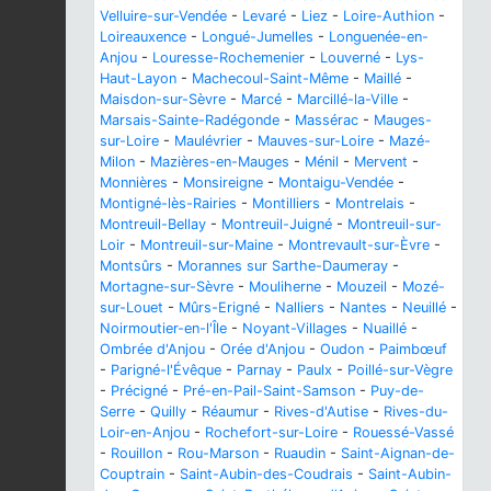
Velluire-sur-Vendée
-
Levaré
-
Liez
-
Loire-Authion
-
Loireauxence
-
Longué-Jumelles
-
Longuenée-en-
Anjou
-
Louresse-Rochemenier
-
Louverné
-
Lys-
Haut-Layon
-
Machecoul-Saint-Même
-
Maillé
-
Maisdon-sur-Sèvre
-
Marcé
-
Marcillé-la-Ville
-
Marsais-Sainte-Radégonde
-
Massérac
-
Mauges-
sur-Loire
-
Maulévrier
-
Mauves-sur-Loire
-
Mazé-
Milon
-
Mazières-en-Mauges
-
Ménil
-
Mervent
-
Monnières
-
Monsireigne
-
Montaigu-Vendée
-
Montigné-lès-Rairies
-
Montilliers
-
Montrelais
-
Montreuil-Bellay
-
Montreuil-Juigné
-
Montreuil-sur-
Loir
-
Montreuil-sur-Maine
-
Montrevault-sur-Èvre
-
Montsûrs
-
Morannes sur Sarthe-Daumeray
-
Mortagne-sur-Sèvre
-
Mouliherne
-
Mouzeil
-
Mozé-
sur-Louet
-
Mûrs-Erigné
-
Nalliers
-
Nantes
-
Neuillé
-
Noirmoutier-en-l'Île
-
Noyant-Villages
-
Nuaillé
-
Ombrée d'Anjou
-
Orée d'Anjou
-
Oudon
-
Paimbœuf
-
Parigné-l'Évêque
-
Parnay
-
Paulx
-
Poillé-sur-Vègre
-
Précigné
-
Pré-en-Pail-Saint-Samson
-
Puy-de-
Serre
-
Quilly
-
Réaumur
-
Rives-d'Autise
-
Rives-du-
Loir-en-Anjou
-
Rochefort-sur-Loire
-
Rouessé-Vassé
-
Rouillon
-
Rou-Marson
-
Ruaudin
-
Saint-Aignan-de-
Couptrain
-
Saint-Aubin-des-Coudrais
-
Saint-Aubin-