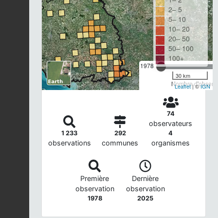
2– 5
5– 10
10– 20
20– 50
50– 100
100+
1978
30 km
Nombre d'observa
Leaflet
| ©
IGN
74
observateurs
1 233
292
4
observations
communes
organismes
Première
Dernière
observation
observation
1978
2025