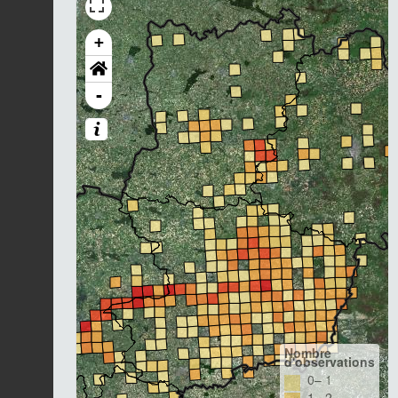
+
-
Nombre
d'observations
0– 1
1– 2