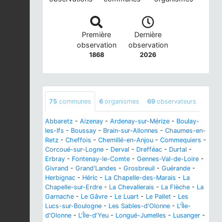
Première
Dernière
observation
observation
1868
2026
75
communes
6
organismes
69
observateurs
Abbaretz
-
Aizenay
-
Ardenay-sur-Mérize
-
Boulay-
les-Ifs
-
Boussay
-
Brain-sur-Allonnes
-
Chaumes-en-
Retz
-
Cheffois
-
Chemillé-en-Anjou
-
Commequiers
-
Corcoué-sur-Logne
-
Derval
-
Drefféac
-
Durtal
-
Erbray
-
Fontenay-le-Comte
-
Gennes-Val-de-Loire
-
Givrand
-
Grand'Landes
-
Grosbreuil
-
Guérande
-
Herbignac
-
Héric
-
La Chapelle-des-Marais
-
La
Chapelle-sur-Erdre
-
La Chevallerais
-
La Flèche
-
La
Garnache
-
Le Gâvre
-
Le Luart
-
Le Pallet
-
Les
Lucs-sur-Boulogne
-
Les Sables-d'Olonne
-
L'Île-
d'Olonne
-
L'Île-d'Yeu
-
Longué-Jumelles
-
Lusanger
-