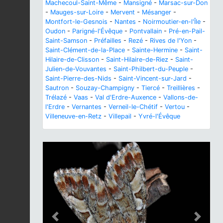
Machecoul-Saint-Même
-
Mansigné
-
Marsac-sur-Don
-
Mauges-sur-Loire
-
Mervent
-
Mésanger
-
Montfort-le-Gesnois
-
Nantes
-
Noirmoutier-en-l'Île
-
Oudon
-
Parigné-l'Évêque
-
Pontvallain
-
Pré-en-Pail-
Saint-Samson
-
Préfailles
-
Rezé
-
Rives de l'Yon
-
Saint-Clément-de-la-Place
-
Sainte-Hermine
-
Saint-
Hilaire-de-Clisson
-
Saint-Hilaire-de-Riez
-
Saint-
Julien-de-Vouvantes
-
Saint-Philbert-du-Peuple
-
Saint-Pierre-des-Nids
-
Saint-Vincent-sur-Jard
-
Sautron
-
Souzay-Champigny
-
Tiercé
-
Treillières
-
Trélazé
-
Vaas
-
Val d'Erdre-Auxence
-
Vallons-de-
l'Erdre
-
Vernantes
-
Verneil-le-Chétif
-
Vertou
-
Villeneuve-en-Retz
-
Villepail
-
Yvré-l'Évêque
Previous
Next