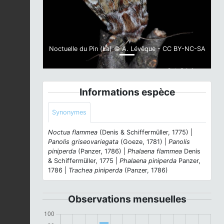
Noctuelle du Pin (La) © A. Lévêque - CC BY-NC-SA
Informations espèce
Synonymes
Noctua flammea
(Denis & Schiffermüller, 1775) |
Panolis griseovariegata
(Goeze, 1781) |
Panolis
piniperda
(Panzer, 1786) |
Phalaena flammea
Denis
& Schiffermüller, 1775 |
Phalaena piniperda
Panzer,
1786 |
Trachea piniperda
(Panzer, 1786)
Observations mensuelles