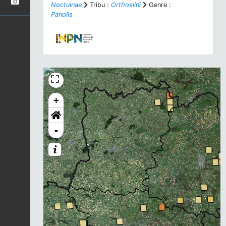
Noctuinae
Tribu :
Orthosiini
Genre :
Panolis
+
-