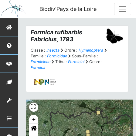
Biodiv'Pays de la Loire
Formica rufibarbis
Fabricius, 1793
Classe :
Insecta
Ordre :
Hymenoptera
Famille :
Formicidae
Sous-Famille :
Formicinae
Tribu :
Formicini
Genre :
Formica
+