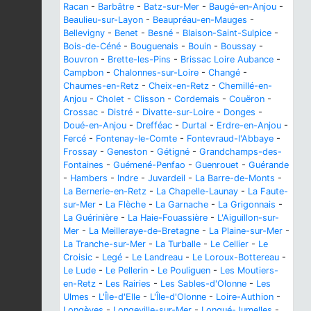
Racan
-
Barbâtre
-
Batz-sur-Mer
-
Baugé-en-Anjou
-
Beaulieu-sur-Layon
-
Beaupréau-en-Mauges
-
Bellevigny
-
Benet
-
Besné
-
Blaison-Saint-Sulpice
-
Bois-de-Céné
-
Bouguenais
-
Bouin
-
Boussay
-
Bouvron
-
Brette-les-Pins
-
Brissac Loire Aubance
-
Campbon
-
Chalonnes-sur-Loire
-
Changé
-
Chaumes-en-Retz
-
Cheix-en-Retz
-
Chemillé-en-
Anjou
-
Cholet
-
Clisson
-
Cordemais
-
Couëron
-
Crossac
-
Distré
-
Divatte-sur-Loire
-
Donges
-
Doué-en-Anjou
-
Drefféac
-
Durtal
-
Erdre-en-Anjou
-
Fercé
-
Fontenay-le-Comte
-
Fontevraud-l'Abbaye
-
Frossay
-
Geneston
-
Gétigné
-
Grandchamps-des-
Fontaines
-
Guémené-Penfao
-
Guenrouet
-
Guérande
-
Hambers
-
Indre
-
Juvardeil
-
La Barre-de-Monts
-
La Bernerie-en-Retz
-
La Chapelle-Launay
-
La Faute-
sur-Mer
-
La Flèche
-
La Garnache
-
La Grigonnais
-
La Guérinière
-
La Haie-Fouassière
-
L'Aiguillon-sur-
Mer
-
La Meilleraye-de-Bretagne
-
La Plaine-sur-Mer
-
La Tranche-sur-Mer
-
La Turballe
-
Le Cellier
-
Le
Croisic
-
Legé
-
Le Landreau
-
Le Loroux-Bottereau
-
Le Lude
-
Le Pellerin
-
Le Pouliguen
-
Les Moutiers-
en-Retz
-
Les Rairies
-
Les Sables-d'Olonne
-
Les
Ulmes
-
L'Île-d'Elle
-
L'Île-d'Olonne
-
Loire-Authion
-
Longèves
-
Longeville-sur-Mer
-
Longué-Jumelles
-