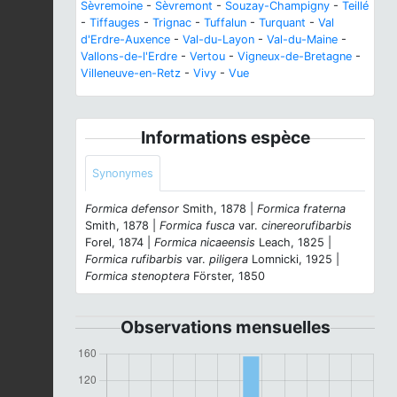
Sèvremoine
-
Sèvremont
-
Souzay-Champigny
-
Teillé
-
Tiffauges
-
Trignac
-
Tuffalun
-
Turquant
-
Val
d'Erdre-Auxence
-
Val-du-Layon
-
Val-du-Maine
-
Vallons-de-l'Erdre
-
Vertou
-
Vigneux-de-Bretagne
-
Villeneuve-en-Retz
-
Vivy
-
Vue
Informations espèce
Synonymes
Formica defensor
Smith, 1878 |
Formica fraterna
Smith, 1878 |
Formica fusca
var.
cinereorufibarbis
Forel, 1874 |
Formica nicaeensis
Leach, 1825 |
Formica rufibarbis
var.
piligera
Lomnicki, 1925 |
Formica stenoptera
Förster, 1850
Observations mensuelles