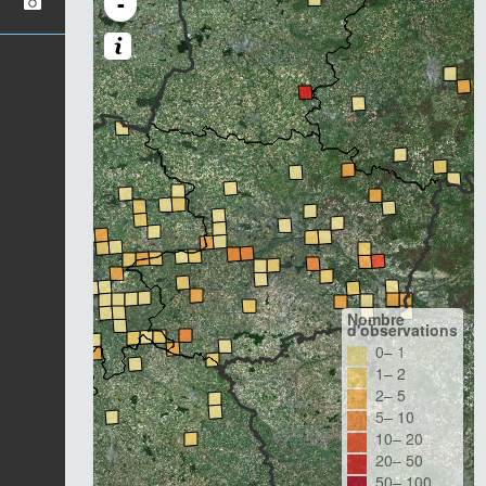
-
Nombre
d'observations
0– 1
1– 2
2– 5
5– 10
10– 20
20– 50
50– 100