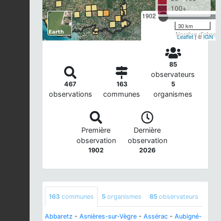
100+
1902
30 km
Nombre d'observa
Leaflet
| ©
IGN
85
observateurs
467
163
5
observations
communes
organismes
Première
Dernière
observation
observation
1902
2026
163
communes
5
organismes
85
observateurs
Abbaretz
-
Asnières-sur-Vègre
-
Assérac
-
Aubigné-