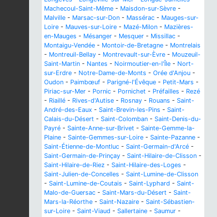
Machecoul-Saint-Même
-
Maisdon-sur-Sèvre
-
Malville
-
Marsac-sur-Don
-
Massérac
-
Mauges-sur-
Loire
-
Mauves-sur-Loire
-
Mazé-Milon
-
Mazières-
en-Mauges
-
Mésanger
-
Mesquer
-
Missillac
-
Montaigu-Vendée
-
Montoir-de-Bretagne
-
Montrelais
-
Montreuil-Bellay
-
Montrevault-sur-Èvre
-
Mouzeuil-
Saint-Martin
-
Nantes
-
Noirmoutier-en-l'Île
-
Nort-
sur-Erdre
-
Notre-Dame-de-Monts
-
Orée d'Anjou
-
Oudon
-
Paimbœuf
-
Parigné-l'Évêque
-
Petit-Mars
-
Piriac-sur-Mer
-
Pornic
-
Pornichet
-
Préfailles
-
Rezé
-
Riaillé
-
Rives-d'Autise
-
Rosnay
-
Rouans
-
Saint-
André-des-Eaux
-
Saint-Brevin-les-Pins
-
Saint-
Calais-du-Désert
-
Saint-Colomban
-
Saint-Denis-du-
Payré
-
Sainte-Anne-sur-Brivet
-
Sainte-Gemme-la-
Plaine
-
Sainte-Gemmes-sur-Loire
-
Sainte-Pazanne
-
Saint-Étienne-de-Montluc
-
Saint-Germain-d'Arcé
-
Saint-Germain-de-Prinçay
-
Saint-Hilaire-de-Clisson
-
Saint-Hilaire-de-Riez
-
Saint-Hilaire-des-Loges
-
Saint-Julien-de-Concelles
-
Saint-Lumine-de-Clisson
-
Saint-Lumine-de-Coutais
-
Saint-Lyphard
-
Saint-
Malo-de-Guersac
-
Saint-Mars-du-Désert
-
Saint-
Mars-la-Réorthe
-
Saint-Nazaire
-
Saint-Sébastien-
sur-Loire
-
Saint-Viaud
-
Sallertaine
-
Saumur
-