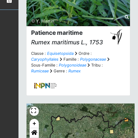
Patience maritime
Rumex maritimus
L., 1753
Classe :
Equisetopsida
Ordre :
Caryophyllales
Famille :
Polygonaceae
Sous-Famille :
Polygonoideae
Tribu :
Rumiceae
Genre :
Rumex
+