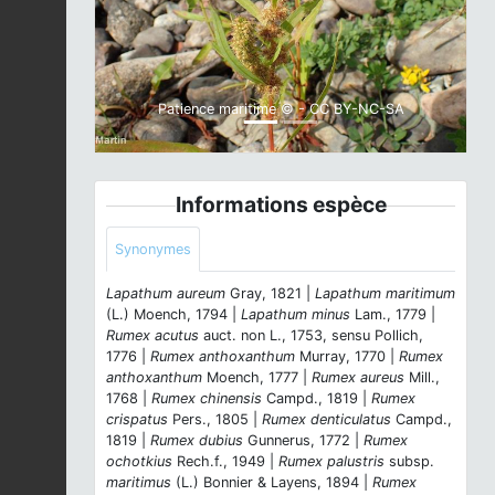
Patience maritime © - CC BY-NC-SA
Informations espèce
Synonymes
Lapathum aureum
Gray, 1821 |
Lapathum maritimum
(L.) Moench, 1794 |
Lapathum minus
Lam., 1779 |
Rumex acutus
auct. non L., 1753, sensu Pollich,
1776 |
Rumex anthoxanthum
Murray, 1770 |
Rumex
anthoxanthum
Moench, 1777 |
Rumex aureus
Mill.,
1768 |
Rumex chinensis
Campd., 1819 |
Rumex
crispatus
Pers., 1805 |
Rumex denticulatus
Campd.,
1819 |
Rumex dubius
Gunnerus, 1772 |
Rumex
ochotkius
Rech.f., 1949 |
Rumex palustris
subsp.
maritimus
(L.) Bonnier & Layens, 1894 |
Rumex