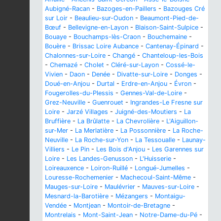
Aubigné-Racan
-
Bazoges-en-Paillers
-
Bazouges Cré
sur Loir
-
Beaulieu-sur-Oudon
-
Beaumont-Pied-de-
Bœuf
-
Bellevigne-en-Layon
-
Blaison-Saint-Sulpice
-
Bouaye
-
Bouchamps-lès-Craon
-
Bouchemaine
-
Bouère
-
Brissac Loire Aubance
-
Cantenay-Épinard
-
Chalonnes-sur-Loire
-
Changé
-
Chanteloup-les-Bois
-
Chemazé
-
Cholet
-
Cléré-sur-Layon
-
Cossé-le-
Vivien
-
Daon
-
Denée
-
Divatte-sur-Loire
-
Donges
-
Doué-en-Anjou
-
Durtal
-
Erdre-en-Anjou
-
Évron
-
Fougerolles-du-Plessis
-
Gennes-Val-de-Loire
-
Grez-Neuville
-
Guenrouet
-
Ingrandes-Le Fresne sur
Loire
-
Jarzé Villages
-
Juigné-des-Moutiers
-
La
Bruffière
-
La Brûlatte
-
La Chevrolière
-
L'Aiguillon-
sur-Mer
-
La Merlatière
-
La Possonnière
-
La Roche-
Neuville
-
La Roche-sur-Yon
-
La Tessoualle
-
Launay-
Villiers
-
Le Pin
-
Les Bois d'Anjou
-
Les Garennes sur
Loire
-
Les Landes-Genusson
-
L'Huisserie
-
Loireauxence
-
Loiron-Ruillé
-
Longué-Jumelles
-
Louresse-Rochemenier
-
Machecoul-Saint-Même
-
Mauges-sur-Loire
-
Maulévrier
-
Mauves-sur-Loire
-
Mesnard-la-Barotière
-
Mézangers
-
Montaigu-
Vendée
-
Montjean
-
Montoir-de-Bretagne
-
Montrelais
-
Mont-Saint-Jean
-
Notre-Dame-du-Pé
-