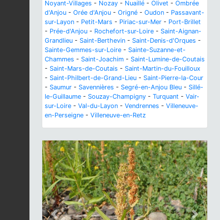
Noyant-Villages
-
Nozay
-
Nuaillé
-
Olivet
-
Ombrée
d'Anjou
-
Orée d'Anjou
-
Origné
-
Oudon
-
Passavant-
sur-Layon
-
Petit-Mars
-
Piriac-sur-Mer
-
Port-Brillet
-
Prée-d'Anjou
-
Rochefort-sur-Loire
-
Saint-Aignan-
Grandlieu
-
Saint-Berthevin
-
Saint-Denis-d'Orques
-
Sainte-Gemmes-sur-Loire
-
Sainte-Suzanne-et-
Chammes
-
Saint-Joachim
-
Saint-Lumine-de-Coutais
-
Saint-Mars-de-Coutais
-
Saint-Martin-du-Fouilloux
-
Saint-Philbert-de-Grand-Lieu
-
Saint-Pierre-la-Cour
-
Saumur
-
Savennières
-
Segré-en-Anjou Bleu
-
Sillé-
le-Guillaume
-
Souzay-Champigny
-
Turquant
-
Vair-
sur-Loire
-
Val-du-Layon
-
Vendrennes
-
Villeneuve-
en-Perseigne
-
Villeneuve-en-Retz
Previous
Next