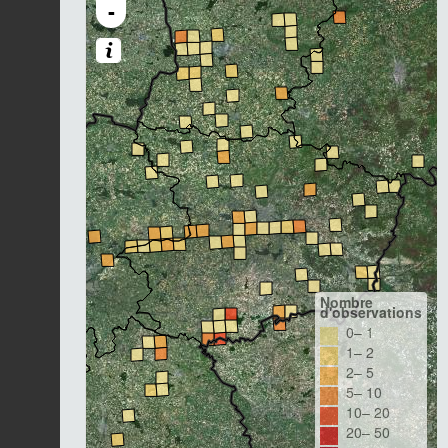
-
Nombre
d'observations
0– 1
1– 2
2– 5
5– 10
10– 20
20– 50