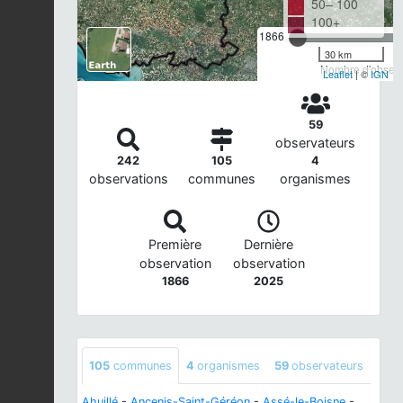
50– 100
100+
1866
30 km
Nombre d'observa
Leaflet
| ©
IGN
59
observateurs
242
105
4
observations
communes
organismes
Première
Dernière
observation
observation
1866
2025
105
communes
4
organismes
59
observateurs
Ahuillé
-
Ancenis-Saint-Géréon
-
Assé-le-Boisne
-