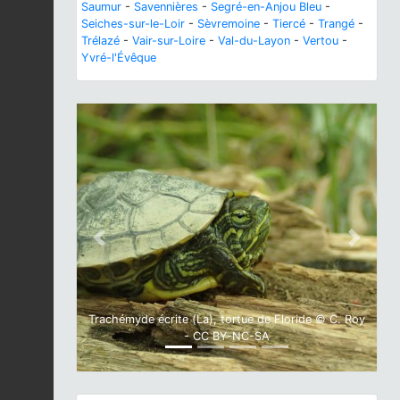
Saumur
-
Savennières
-
Segré-en-Anjou Bleu
-
Seiches-sur-le-Loir
-
Sèvremoine
-
Tiercé
-
Trangé
-
Trélazé
-
Vair-sur-Loire
-
Val-du-Layon
-
Vertou
-
Yvré-l'Évêque
Previous
Next
Trachémyde écrite (La), tortue de Floride © C. Roy
- CC BY-NC-SA