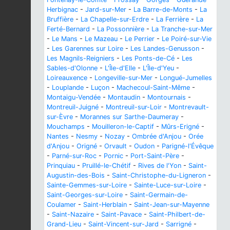
Herbignac
-
Jard-sur-Mer
-
La Barre-de-Monts
-
La
Bruffière
-
La Chapelle-sur-Erdre
-
La Ferrière
-
La
Ferté-Bernard
-
La Possonnière
-
La Tranche-sur-Mer
-
Le Mans
-
Le Mazeau
-
Le Perrier
-
Le Poiré-sur-Vie
-
Les Garennes sur Loire
-
Les Landes-Genusson
-
Les Magnils-Reigniers
-
Les Ponts-de-Cé
-
Les
Sables-d'Olonne
-
L'Île-d'Elle
-
L'Île-d'Yeu
-
Loireauxence
-
Longeville-sur-Mer
-
Longué-Jumelles
-
Louplande
-
Luçon
-
Machecoul-Saint-Même
-
Montaigu-Vendée
-
Montaudin
-
Montournais
-
Montreuil-Juigné
-
Montreuil-sur-Loir
-
Montrevault-
sur-Èvre
-
Morannes sur Sarthe-Daumeray
-
Mouchamps
-
Mouilleron-le-Captif
-
Mûrs-Erigné
-
Nantes
-
Nesmy
-
Nozay
-
Ombrée d'Anjou
-
Orée
d'Anjou
-
Origné
-
Orvault
-
Oudon
-
Parigné-l'Évêque
-
Parné-sur-Roc
-
Pornic
-
Port-Saint-Père
-
Prinquiau
-
Pruillé-le-Chétif
-
Rives de l'Yon
-
Saint-
Augustin-des-Bois
-
Saint-Christophe-du-Ligneron
-
Sainte-Gemmes-sur-Loire
-
Sainte-Luce-sur-Loire
-
Saint-Georges-sur-Loire
-
Saint-Germain-de-
Coulamer
-
Saint-Herblain
-
Saint-Jean-sur-Mayenne
-
Saint-Nazaire
-
Saint-Pavace
-
Saint-Philbert-de-
Grand-Lieu
-
Saint-Vincent-sur-Jard
-
Sarrigné
-