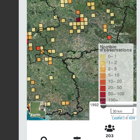
Nombre
d'observations
0– 1
1– 2
2– 5
5– 10
10– 20
20– 50
50– 100
100+
1992
30 km
Nombre d'observa
Leaflet
| ©
IGN
203