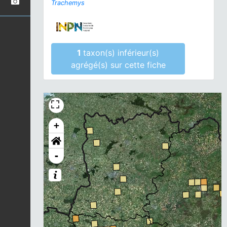
Trachemys
1
taxon(s) inférieur(s)
agrégé(s) sur cette fiche
+
-