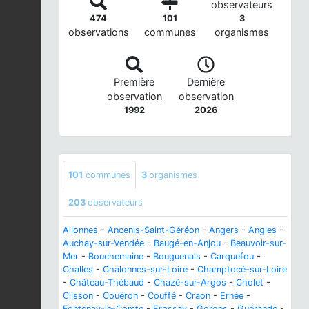
observateurs
474
101
3
observations
communes
organismes
Première
Dernière
observation
observation
1992
2026
101
communes
3
organismes
203
observateurs
Allonnes
-
Ancenis-Saint-Géréon
-
Angers
-
Angles
-
Auchay-sur-Vendée
-
Baugé-en-Anjou
-
Beauvoir-sur-
Mer
-
Bouchemaine
-
Bouguenais
-
Carquefou
-
Challes
-
Chalonnes-sur-Loire
-
Champtocé-sur-Loire
-
Château-Thébaud
-
Chazé-sur-Argos
-
Cholet
-
Clisson
-
Couëron
-
Couffé
-
Craon
-
Ernée
-
Fontenay-le-Comte
-
Frossay
-
Gorges
-
Guérande
-