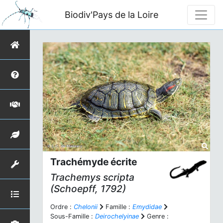
Biodiv'Pays de la Loire
Trachémyde écrite
Trachemys scripta
(Schoepff, 1792)
Ordre :
Chelonii
Famille :
Emydidae
Sous-Famille :
Deirochelyinae
Genre :