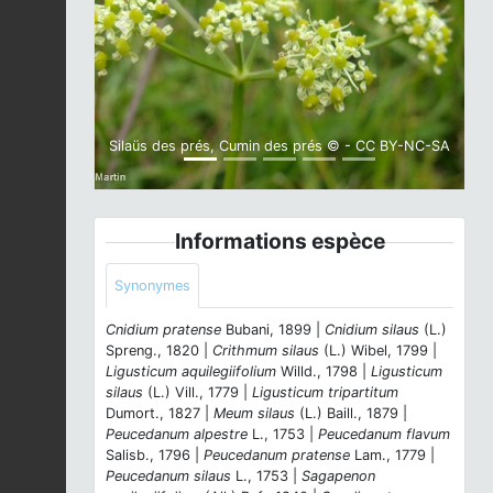
Previous
Next
Silaüs des prés, Cumin des prés © - CC BY-NC-SA
Informations espèce
Synonymes
Cnidium pratense
Bubani, 1899 |
Cnidium silaus
(L.)
Spreng., 1820 |
Crithmum silaus
(L.) Wibel, 1799 |
Ligusticum aquilegiifolium
Willd., 1798 |
Ligusticum
silaus
(L.) Vill., 1779 |
Ligusticum tripartitum
Dumort., 1827 |
Meum silaus
(L.) Baill., 1879 |
Peucedanum alpestre
L., 1753 |
Peucedanum flavum
Salisb., 1796 |
Peucedanum pratense
Lam., 1779 |
Peucedanum silaus
L., 1753 |
Sagapenon