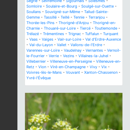
Ségrie
-
Sèvremoine
-
Sigournais
-
Solesmes
-
Somloire
-
Soulaire-et-Bourg
-
Soulgé-sur-Ouette
-
Soullans
-
Souvigné-sur-Même
-
Tallud-Sainte-
Gemme
-
Tassillé
-
Teillé
-
Tennie
-
Terranjou
-
Thorée-les-Pins
-
Thorigné-d'Anjou
-
Thorigné-en-
Charnie
-
Thouaré-sur-Loire
-
Tiercé
-
Toutlemonde
-
Trélazé
-
Trémentines
-
Trignac
-
Tuffalun
-
Turquant
-
Vaas
-
Vaiges
-
Vair-sur-Loire
-
Val d'Erdre-Auxence
-
Val-du-Layon
-
Vallet
-
Vallons-de-l'Erdre
-
Varennes-sur-Loire
-
Vaudelnay
-
Vernantes
-
Vernoil-
le-Fourrier
-
Verrie
-
Vezins
-
Villaines-la-Juhel
-
Villebernier
-
Villeneuve-en-Perseigne
-
Villeneuve-en-
Retz
-
Vion
-
Viré-en-Champagne
-
Vivy
-
Vix
-
Voivres-lès-le-Mans
-
Vouvant
-
Xanton-Chassenon
-
Yvré-l'Évêque