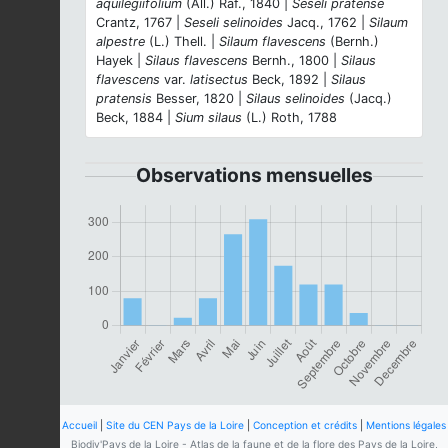
aquilegiifolium
(All.) Raf., 1840 |
Seseli pratense
Crantz, 1767 |
Seseli selinoides
Jacq., 1762 |
Silaum
alpestre
(L.) Thell. |
Silaum flavescens
(Bernh.)
Hayek |
Silaus flavescens
Bernh., 1800 |
Silaus
flavescens
var.
latisectus
Beck, 1892 |
Silaus
pratensis
Besser, 1820 |
Silaus selinoides
(Jacq.)
Beck, 1884 |
Sium silaus
(L.) Roth, 1788
Observations mensuelles
Accueil
|
Site du CEN Pays de la Loire
|
Conception et crédits
|
Mentions légales
Biodiv'Pays de la Loire - Atlas de la faune et de la flore des Pays de la Loire,