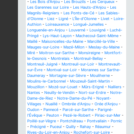
-
Les Bois d'Anjou
-
Les Brouzils
-
Les Cerqueux
-
Les Garennes sur Loire
-
Les Hauts-d'Anjou
-
Les
Magnils-Reigniers
-
Les Ponts-de-Cé
-
Les Sables-
d'Olonne
-
Liez
-
Ligné
-
L'Île-d'Olonne
-
Livet
-
Loire-
Authion
-
Loireauxence
-
Longué-Jumelles
-
Longuenée-en-Anjou
-
Louverné
-
Louvigné
-
Luché-
Pringé
-
Lys-Haut-Layon
-
Machecoul-Saint-Même
-
Maillé
-
Maisoncelles-du-Maine
-
Marcillé-la-Ville
-
Mauges-sur-Loire
-
Mazé-Milon
-
Meslay-du-Maine
-
Miré
-
Moitron-sur-Sarthe
-
Monsireigne
-
Montfort-
le-Gesnois
-
Montrelais
-
Montreuil-Bellay
-
Montreuil-Juigné
-
Montreuil-sur-Loir
-
Montrevault-
sur-Èvre
-
Montval-sur-Loir
-
Morannes sur Sarthe-
Daumeray
-
Mortagne-sur-Sèvre
-
Mouliherne
-
Moulins-le-Carbonnel
-
Mouzeuil-Saint-Martin
-
Mouzillon
-
Mozé-sur-Louet
-
Mûrs-Erigné
-
Nalliers
-
Nantes
-
Neuilly-le-Vendin
-
Nort-sur-Erdre
-
Notre-
Dame-de-Riez
-
Notre-Dame-du-Pé
-
Noyant-
Villages
-
Nuaillé
-
Ombrée d'Anjou
-
Orée d'Anjou
-
Oudon
-
Pannecé
-
Parcé-sur-Sarthe
-
Parigné-
l'Évêque
-
Peuton
-
Pezé-le-Robert
-
Piriac-sur-Mer
-
Poillé-sur-Vègre
-
Pontchâteau
-
Pontvallain
-
Pornic
-
Précigné
-
Puceul
-
Quilly
-
Rahay
-
Réaumur
-
Rives-du-Loir-en-Anjou
-
Rochefort-sur-Loire
-