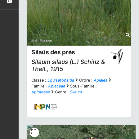
Silaüs des prés
Silaum silaus
(L.) Schinz &
Thell., 1915
Classe :
Equisetopsida
Ordre :
Apiales
Famille :
Apiaceae
Sous-Famille :
Apioideae
Genre :
Silaum