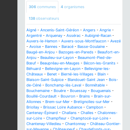
306
communes
4
organismes
138
observateurs
Aigné
-
Ancenis-Saint-Géréon
-
Angers
-
Angrie
-
Argentré
-
Arquenay
-
Assérac
-
Aubigné-Racan
-
Auvers-le-Hamon
-
Auvers-sous-Montfaucon
-
Avezé
-
Avoise
-
Bannes
-
Baracé
-
Basse-Goulaine
-
Baugé-en-Anjou
-
Bazoges-en-Pareds
-
Beaufort-en-
Anjou
-
Beaulieu-sur-Layon
-
Beaumont-Pied-de-
Bœuf
-
Beaupréau-en-Mauges
-
Bécon-les-Granits
-
Béhuard
-
Bellevigne-en-Layon
-
Bellevigne-les-
Châteaux
-
Benet
-
Bierné-les-Villages
-
Blain
-
Blaison-Saint-Sulpice
-
Blandouet-Saint Jean
-
Bois-
de-Céné
-
Bonchamp-lès-Laval
-
Bonnétable
-
Bouchemaine
-
Bouère
-
Bouessay
-
Bouguenais
-
Bouillé-Courdault
-
Bouvron
-
Brains
-
Brain-sur-
Allonnes
-
Brem-sur-Mer
-
Bretignolles-sur-Mer
-
Briollay
-
Brissac Loire Aubance
-
Campbon
-
Cantenay-Épinard
-
Challans
-
Challes
-
Chalonnes-
sur-Loire
-
Champfleur
-
Champtocé-sur-Loire
-
Chantenay-Villedieu
-
Chantonnay
-
Château-Gontier-
sur-Mayenne
-
Châteauneuf
-
Chaudefonds-sur-