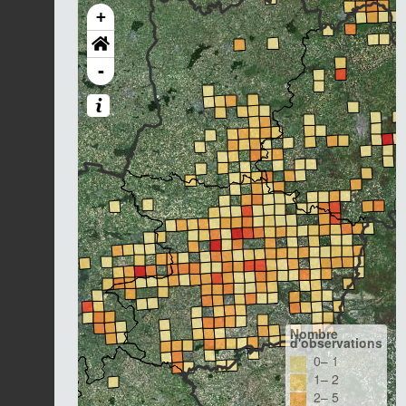
+
-
Nombre
d'observations
0– 1
1– 2
2– 5