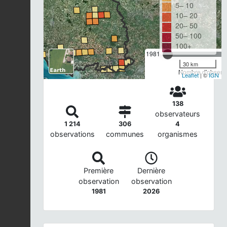
5– 10
10– 20
20– 50
50– 100
100+
1981
30 km
Nombre d'observa
Leaflet
| ©
IGN
138
observateurs
1 214
306
4
observations
communes
organismes
Première
Dernière
observation
observation
1981
2026