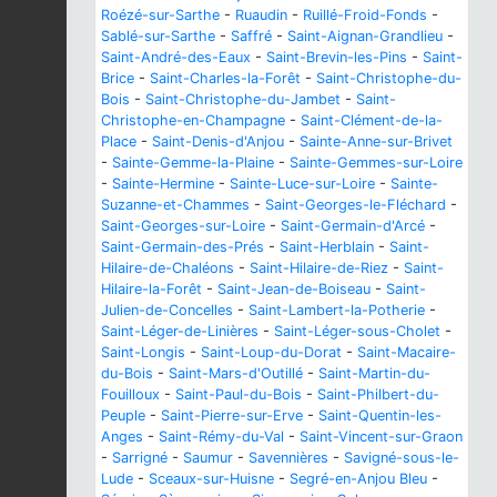
Roézé-sur-Sarthe
-
Ruaudin
-
Ruillé-Froid-Fonds
-
Sablé-sur-Sarthe
-
Saffré
-
Saint-Aignan-Grandlieu
-
Saint-André-des-Eaux
-
Saint-Brevin-les-Pins
-
Saint-
Brice
-
Saint-Charles-la-Forêt
-
Saint-Christophe-du-
Bois
-
Saint-Christophe-du-Jambet
-
Saint-
Christophe-en-Champagne
-
Saint-Clément-de-la-
Place
-
Saint-Denis-d'Anjou
-
Sainte-Anne-sur-Brivet
-
Sainte-Gemme-la-Plaine
-
Sainte-Gemmes-sur-Loire
-
Sainte-Hermine
-
Sainte-Luce-sur-Loire
-
Sainte-
Suzanne-et-Chammes
-
Saint-Georges-le-Fléchard
-
Saint-Georges-sur-Loire
-
Saint-Germain-d'Arcé
-
Saint-Germain-des-Prés
-
Saint-Herblain
-
Saint-
Hilaire-de-Chaléons
-
Saint-Hilaire-de-Riez
-
Saint-
Hilaire-la-Forêt
-
Saint-Jean-de-Boiseau
-
Saint-
Julien-de-Concelles
-
Saint-Lambert-la-Potherie
-
Saint-Léger-de-Linières
-
Saint-Léger-sous-Cholet
-
Saint-Longis
-
Saint-Loup-du-Dorat
-
Saint-Macaire-
du-Bois
-
Saint-Mars-d'Outillé
-
Saint-Martin-du-
Fouilloux
-
Saint-Paul-du-Bois
-
Saint-Philbert-du-
Peuple
-
Saint-Pierre-sur-Erve
-
Saint-Quentin-les-
Anges
-
Saint-Rémy-du-Val
-
Saint-Vincent-sur-Graon
-
Sarrigné
-
Saumur
-
Savennières
-
Savigné-sous-le-
Lude
-
Sceaux-sur-Huisne
-
Segré-en-Anjou Bleu
-