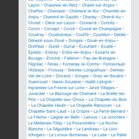
Layon
-
Chaumes-en-Retz
-
Chazé-sur-Argos
-
Cheffes
-
Chemazé
-
Chémeré-le-Roi
-
Chemillé-en-
Anjou
-
Chemiré-le-Gaudin
-
Chenay
-
Cherré-Au
-
Cholet
-
Cléré-sur-Layon
-
Connerré
-
Contilly
-
Coron
-
Corsept
-
Corzé
-
Cossé-en-Champagne
-
Coudray
-
Coudrecieux
-
Couffé
-
Courléon
-
Denée
-
Dénezé-sous-Doué
-
Donges
-
Doué-en-Anjou
-
Drefféac
-
Dureil
-
Durtal
-
Écouflant
-
Écuillé
-
Épieds
-
Erbray
-
Erdre-en-Anjou
-
Essarts en
Bocage
-
Étriché
-
Falleron
-
Fay-de-Bretagne
-
Fégréac
-
Feneu
-
Fontenay-le-Comte
-
Fontevraud-
l'Abbaye
-
Frossay
-
Gennes-Longuefuye
-
Gennes-
Val-de-Loire
-
Givrand
-
Gorges
-
Grez-en-Bouère
-
Guenrouet
-
Haute-Goulaine
-
Huillé-Lézigné
-
Ingrandes-Le Fresne sur Loire
-
Jarzé Villages
-
Juvardeil
-
La Bazouge-de-Chemeré
-
La Breille-les-
Pins
-
La Chapelle-aux-Choux
-
La Chapelle-du-Bois
-
La Chapelle-Heulin
-
La Chapelle-Rainsouin
-
La
Chapelle-Saint-Laud
-
La Cropte
-
La Ferté-Bernard
-
La Flèche
-
Laigné-en-Belin
-
Lairoux
-
La Jonchère
-
La Meilleraie-Tillay
-
La Possonnière
-
La Roche-
Blanche
-
La Séguinière
-
Le Landreau
-
Le Lion-
d'Angers
-
Le Loroux-Bottereau
-
Le Lude
-
Le Pallet