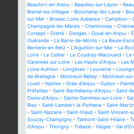
Beaufort-en-Anjou
-
Beaulieu-sur-Layon
-
Beau
Bierné-les-Villages
-
Bonchamp-lès-Laval
-
Bou
sur-Mer
-
Brissac Loire Aubance
-
Campbon
-
Champagné-les-Marais
-
Chantonnay
-
Chémer
Corsept
-
Distré
-
Donges
-
Doué-en-Anjou
-
É
Guérande
-
La Barre-de-Monts
-
La Baule-Esc
Bernerie-en-Retz
-
L'Aiguillon-sur-Mer
-
La Roc
Loire
-
Le Cellier
-
Le Coudray-Macouard
-
Le 
Garennes sur Loire
-
Les Hauts-d'Anjou
-
Les M
Loire-Authion
-
Longèves
-
Louverné
-
Louvig
de-Bretagne
-
Montreuil-Bellay
-
Montreuil-sur
Louet
-
Nantes
-
Orée d'Anjou
-
Oudon
-
Paim
Préfailles
-
Saint-Barthélemy-d'Anjou
-
Saint-B
Denis-d'Anjou
-
Sainte-Gemmes-sur-Loire
-
Sai
Riez
-
Saint-Lambert-la-Potherie
-
Saint-Marti
-
Saint-Nazaire
-
Saint-Viaud
-
Saint-Vincent-s
Souzay-Champigny
-
Talmont-Saint-Hilaire
-
T
d'Anjou
-
Thorigny
-
Trélazé
-
Vaiges
-
Val d'E