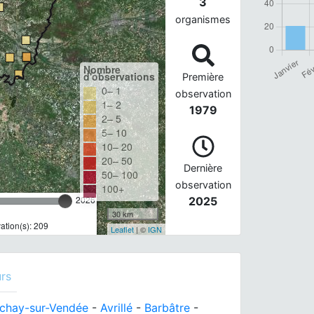
3
organismes
Nombre
d'observations
Première
0– 1
observation
1– 2
1979
2– 5
5– 10
10– 20
20– 50
Dernière
50– 100
observation
100+
2026
2025
30 km
tion(s): 209
Leaflet
| ©
IGN
rs
chay-sur-Vendée
-
Avrillé
-
Barbâtre
-