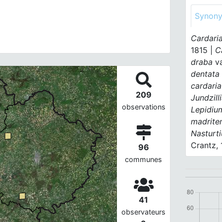
Synon
Cardari
1815 |
C
draba
va
dentata
cardaria
209
Jundzill
observations
Lepidium
madrite
Nasturti
Crantz,
96
communes
41
observateurs