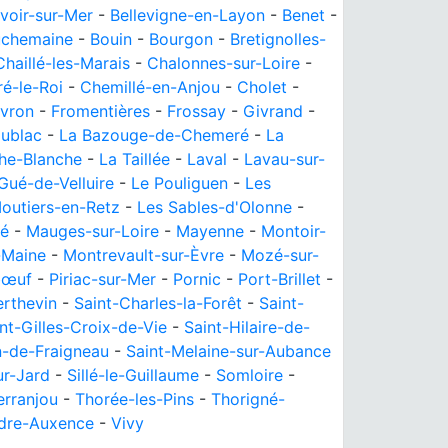
voir-sur-Mer
-
Bellevigne-en-Layon
-
Benet
-
chemaine
-
Bouin
-
Bourgon
-
Bretignolles-
Chaillé-les-Marais
-
Chalonnes-sur-Loire
-
é-le-Roi
-
Chemillé-en-Anjou
-
Cholet
-
vron
-
Fromentières
-
Frossay
-
Givrand
-
oublac
-
La Bazouge-de-Chemeré
-
La
he-Blanche
-
La Taillée
-
Laval
-
Lavau-sur-
Gué-de-Velluire
-
Le Pouliguen
-
Les
outiers-en-Retz
-
Les Sables-d'Olonne
-
né
-
Mauges-sur-Loire
-
Mayenne
-
Montoir-
-Maine
-
Montrevault-sur-Èvre
-
Mozé-sur-
bœuf
-
Piriac-sur-Mer
-
Pornic
-
Port-Brillet
-
erthevin
-
Saint-Charles-la-Forêt
-
Saint-
nt-Gilles-Croix-de-Vie
-
Saint-Hilaire-de-
n-de-Fraigneau
-
Saint-Melaine-sur-Aubance
ur-Jard
-
Sillé-le-Guillaume
-
Somloire
-
erranjou
-
Thorée-les-Pins
-
Thorigné-
rdre-Auxence
-
Vivy