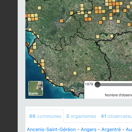
1979
Nombre d'observa
96
communes
3
organismes
41
observateu
Ancenis-Saint-Géréon
-
Angers
-
Argentré
-
Au