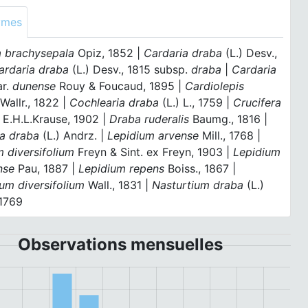
ymes
a brachysepala
Opiz, 1852 |
Cardaria draba
(L.) Desv.,
ardaria draba
(L.) Desv., 1815 subsp.
draba
|
Cardaria
r.
dunense
Rouy & Foucaud, 1895 |
Cardiolepis
Wallr., 1822 |
Cochlearia draba
(L.) L., 1759 |
Crucifera
E.H.L.Krause, 1902 |
Draba ruderalis
Baumg., 1816 |
ia draba
(L.) Andrz. |
Lepidium arvense
Mill., 1768 |
 diversifolium
Freyn & Sint. ex Freyn, 1903 |
Lepidium
nse
Pau, 1887 |
Lepidium repens
Boiss., 1867 |
um diversifolium
Wall., 1831 |
Nasturtium draba
(L.)
 1769
Observations mensuelles