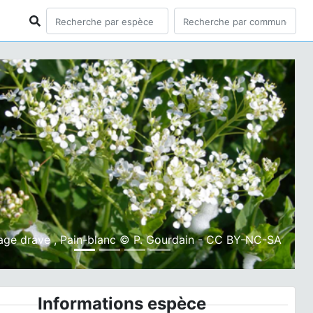
ious
Next
age drave , Pain-blanc © P. Gourdain - CC BY-NC-SA
Informations espèce