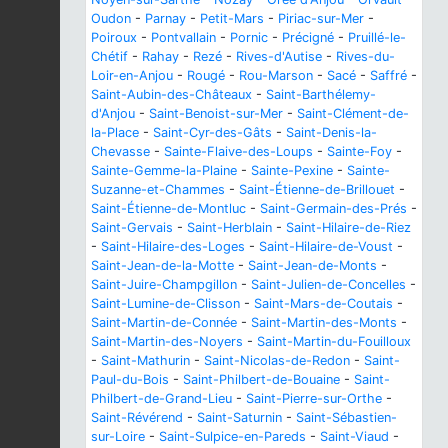
Oudon
-
Parnay
-
Petit-Mars
-
Piriac-sur-Mer
-
Poiroux
-
Pontvallain
-
Pornic
-
Précigné
-
Pruillé-le-
Chétif
-
Rahay
-
Rezé
-
Rives-d'Autise
-
Rives-du-
Loir-en-Anjou
-
Rougé
-
Rou-Marson
-
Sacé
-
Saffré
-
Saint-Aubin-des-Châteaux
-
Saint-Barthélemy-
d'Anjou
-
Saint-Benoist-sur-Mer
-
Saint-Clément-de-
la-Place
-
Saint-Cyr-des-Gâts
-
Saint-Denis-la-
Chevasse
-
Sainte-Flaive-des-Loups
-
Sainte-Foy
-
Sainte-Gemme-la-Plaine
-
Sainte-Pexine
-
Sainte-
Suzanne-et-Chammes
-
Saint-Étienne-de-Brillouet
-
Saint-Étienne-de-Montluc
-
Saint-Germain-des-Prés
-
Saint-Gervais
-
Saint-Herblain
-
Saint-Hilaire-de-Riez
-
Saint-Hilaire-des-Loges
-
Saint-Hilaire-de-Voust
-
Saint-Jean-de-la-Motte
-
Saint-Jean-de-Monts
-
Saint-Juire-Champgillon
-
Saint-Julien-de-Concelles
-
Saint-Lumine-de-Clisson
-
Saint-Mars-de-Coutais
-
Saint-Martin-de-Connée
-
Saint-Martin-des-Monts
-
Saint-Martin-des-Noyers
-
Saint-Martin-du-Fouilloux
-
Saint-Mathurin
-
Saint-Nicolas-de-Redon
-
Saint-
Paul-du-Bois
-
Saint-Philbert-de-Bouaine
-
Saint-
Philbert-de-Grand-Lieu
-
Saint-Pierre-sur-Orthe
-
Saint-Révérend
-
Saint-Saturnin
-
Saint-Sébastien-
sur-Loire
-
Saint-Sulpice-en-Pareds
-
Saint-Viaud
-