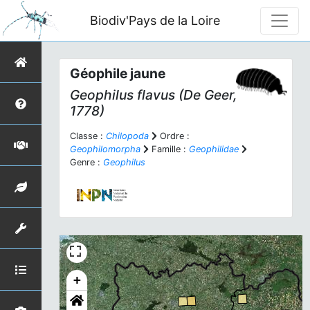
Biodiv'Pays de la Loire
Géophile jaune
Geophilus flavus
(De Geer,
1778)
Classe :
Chilopoda
Ordre :
Geophilomorpha
Famille :
Geophilidae
Genre :
Geophilus
+