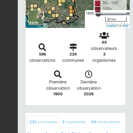
50– 100
100+
1900
30 km
Nombre d'observa
Leaflet
| ©
IGN
49
observateurs
586
234
3
observations
communes
organismes
Première
Dernière
observation
observation
1900
2026
234
communes
3
organismes
49
observateurs