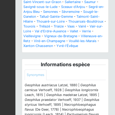
Saint-Vincent-sur-Graon
-
Sallertaine
-
Saumur
-
Savigné-sous-le-Lude
-
Sceaux-d'Anjou
-
Segré-en-
Anjou Bleu
-
Senonnes
-
Sèvremoine
-
Sougé-le-
Ganelon
-
Tallud-Sainte-Gemme
-
Talmont-Saint-
Hilaire
-
Thouaré-sur-Loire
-
Thouarsais-Bouildroux
-
Touvois
-
Trélazé
-
Triaize
-
Vaas
-
Vairé
-
Vair-sur-
Loire
-
Val d'Erdre-Auxence
-
Vallet
-
Verrie
-
Vieillevigne
-
Vigneux-de-Bretagne
-
Villeneuve-en-
Retz
-
Viré-en-Champagne
-
Vouillé-les-Marais
-
Xanton-Chassenon
-
Yvré-l'Évêque
Informations espèce
Synonymes
Geophilus austriacus
Latzel, 1880 |
Geophilus
carnicus
Verhoeff, 1928 |
Geophilus longicornis
Leach, 1815 |
Geophilus madeirae
Latzel, 1895 |
Geophilus praedator
Verhoeff, 1937 |
Geophilus
styricus
Verhoeff, 1895 |
Necrophloeophagus
flavus
(De Geer, 1778) |
Necrophloeophagus
longicornis
(Leach, 1814) |
Pachymerium flavum