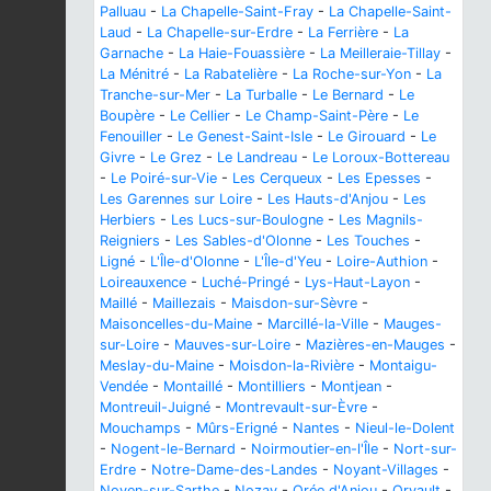
Palluau
-
La Chapelle-Saint-Fray
-
La Chapelle-Saint-
Laud
-
La Chapelle-sur-Erdre
-
La Ferrière
-
La
Garnache
-
La Haie-Fouassière
-
La Meilleraie-Tillay
-
La Ménitré
-
La Rabatelière
-
La Roche-sur-Yon
-
La
Tranche-sur-Mer
-
La Turballe
-
Le Bernard
-
Le
Boupère
-
Le Cellier
-
Le Champ-Saint-Père
-
Le
Fenouiller
-
Le Genest-Saint-Isle
-
Le Girouard
-
Le
Givre
-
Le Grez
-
Le Landreau
-
Le Loroux-Bottereau
-
Le Poiré-sur-Vie
-
Les Cerqueux
-
Les Epesses
-
Les Garennes sur Loire
-
Les Hauts-d'Anjou
-
Les
Herbiers
-
Les Lucs-sur-Boulogne
-
Les Magnils-
Reigniers
-
Les Sables-d'Olonne
-
Les Touches
-
Ligné
-
L'Île-d'Olonne
-
L'Île-d'Yeu
-
Loire-Authion
-
Loireauxence
-
Luché-Pringé
-
Lys-Haut-Layon
-
Maillé
-
Maillezais
-
Maisdon-sur-Sèvre
-
Maisoncelles-du-Maine
-
Marcillé-la-Ville
-
Mauges-
sur-Loire
-
Mauves-sur-Loire
-
Mazières-en-Mauges
-
Meslay-du-Maine
-
Moisdon-la-Rivière
-
Montaigu-
Vendée
-
Montaillé
-
Montilliers
-
Montjean
-
Montreuil-Juigné
-
Montrevault-sur-Èvre
-
Mouchamps
-
Mûrs-Erigné
-
Nantes
-
Nieul-le-Dolent
-
Nogent-le-Bernard
-
Noirmoutier-en-l'Île
-
Nort-sur-
Erdre
-
Notre-Dame-des-Landes
-
Noyant-Villages
-
Noyen-sur-Sarthe
-
Nozay
-
Orée d'Anjou
-
Orvault
-