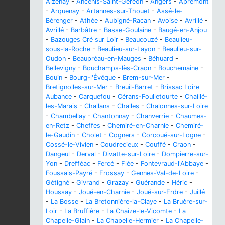
Aizenay
-
Ancenis-Saint-Géréon
-
Angers
-
Apremont
-
Arquenay
-
Artannes-sur-Thouet
-
Assé-le-
Bérenger
-
Athée
-
Aubigné-Racan
-
Avoise
-
Avrillé
-
Avrillé
-
Barbâtre
-
Basse-Goulaine
-
Baugé-en-Anjou
-
Bazouges Cré sur Loir
-
Beaucouzé
-
Beaulieu-
sous-la-Roche
-
Beaulieu-sur-Layon
-
Beaulieu-sur-
Oudon
-
Beaupréau-en-Mauges
-
Béhuard
-
Bellevigny
-
Bouchamps-lès-Craon
-
Bouchemaine
-
Bouin
-
Bourg-l'Évêque
-
Brem-sur-Mer
-
Bretignolles-sur-Mer
-
Breuil-Barret
-
Brissac Loire
Aubance
-
Carquefou
-
Cérans-Foulletourte
-
Chaillé-
les-Marais
-
Challans
-
Challes
-
Chalonnes-sur-Loire
-
Chambellay
-
Chantonnay
-
Chanverrie
-
Chaumes-
en-Retz
-
Cheffes
-
Chemiré-en-Charnie
-
Chemiré-
le-Gaudin
-
Cholet
-
Cogners
-
Corcoué-sur-Logne
-
Cossé-le-Vivien
-
Coudrecieux
-
Couffé
-
Craon
-
Dangeul
-
Derval
-
Divatte-sur-Loire
-
Dompierre-sur-
Yon
-
Drefféac
-
Fercé
-
Flée
-
Fontevraud-l'Abbaye
-
Foussais-Payré
-
Frossay
-
Gennes-Val-de-Loire
-
Gétigné
-
Givrand
-
Grazay
-
Guérande
-
Héric
-
Houssay
-
Joué-en-Charnie
-
Joué-sur-Erdre
-
Juillé
-
La Bosse
-
La Bretonnière-la-Claye
-
La Bruère-sur-
Loir
-
La Bruffière
-
La Chaize-le-Vicomte
-
La
Chapelle-Glain
-
La Chapelle-Hermier
-
La Chapelle-