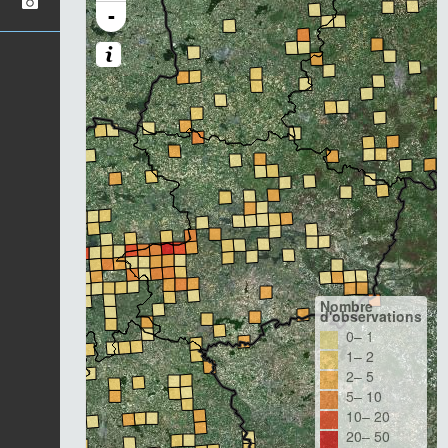
-
Nombre
d'observations
0– 1
1– 2
2– 5
5– 10
10– 20
20– 50