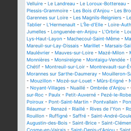
Velluire
-
Le Landreau
-
Le Loroux-Bottereau
-
Plessis-Grammoire
-
Les Bois d'Anjou
-
Les Bro
Garennes sur Loire
-
Les Magnils-Reigniers
-
L
Tablier
-
L'Hermenault
-
L'Île-d'Elle
-
Loire-Aut
Jumelles
-
Longuenée-en-Anjou
-
L'Orbrie
-
Lo
Lys-Haut-Layon
-
Machecoul-Saint-Même
-
Ma
Mareuil-sur-Lay-Dissais
-
Marillet
-
Marsais-Sa
Maulévrier
-
Mauves-sur-Loire
-
Mazé-Milon
-
Monnières
-
Monsireigne
-
Montaigu-Vendée
-
Chétif
-
Montreuil-sur-Loir
-
Montrevault-sur-È
Morannes sur Sarthe-Daumeray
-
Mouilleron-S
-
Mouzillon
-
Mozé-sur-Louet
-
Mûrs-Erigné
-
N
-
Noyant-Villages
-
Nuaillé
-
Ombrée d'Anjou
-
sur-Roc
-
Paulx
-
Petit-Auverné
-
Pezé-le-Robe
Poiroux
-
Pont-Saint-Martin
-
Pontvallain
-
Por
Réaumur
-
Renazé
-
Riaillé
-
Rives de l'Yon
-
Ro
Rouillon
-
Ruffigné
-
Saffré
-
Saint-André-Goul
Augustin-des-Bois
-
Saint-Brice
-
Saint-Clémen
Cosme-en-Vairais
-
Saint-Denis-d'Anjou
-
Sain