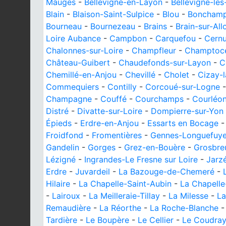
Mauges
-
Bellevigne-en-Layon
-
Bellevigne-le
Blain
-
Blaison-Saint-Sulpice
-
Blou
-
Bonchamp
Bourneau
-
Bournezeau
-
Brains
-
Brain-sur-All
Loire Aubance
-
Campbon
-
Carquefou
-
Cern
Chalonnes-sur-Loire
-
Champfleur
-
Champtocé
Château-Guibert
-
Chaudefonds-sur-Layon
-
C
Chemillé-en-Anjou
-
Chevillé
-
Cholet
-
Cizay-
Commequiers
-
Contilly
-
Corcoué-sur-Logne
Champagne
-
Couffé
-
Courchamps
-
Courléo
Distré
-
Divatte-sur-Loire
-
Dompierre-sur-Yon
Épieds
-
Erdre-en-Anjou
-
Essarts en Bocage
Froidfond
-
Fromentières
-
Gennes-Longuefuy
Gandelin
-
Gorges
-
Grez-en-Bouère
-
Grosbreu
Lézigné
-
Ingrandes-Le Fresne sur Loire
-
Jarzé
Erdre
-
Juvardeil
-
La Bazouge-de-Chemeré
-
Hilaire
-
La Chapelle-Saint-Aubin
-
La Chapelle
-
Lairoux
-
La Meilleraie-Tillay
-
La Milesse
-
La
Remaudière
-
La Réorthe
-
La Roche-Blanche
Tardière
-
Le Boupère
-
Le Cellier
-
Le Coudra