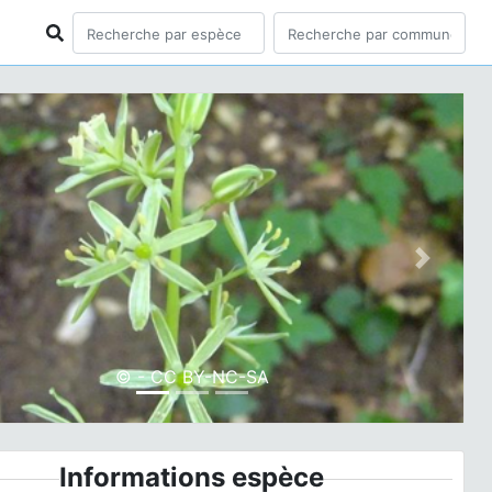
ious
Next
© - CC BY-NC-SA
Informations espèce