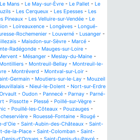
Le Mans
-
Le May-sur-Èvre
-
Le Pallet
-
Le
uzils
-
Les Cerqueux
-
Les Epesses
-
Les
es Pineaux
-
Les Velluire-sur-Vendée
-
Le
hion
-
Loireauxence
-
Longèves
-
Longué-
uresse-Rochemenier
-
Louverné
-
Lusanger
-
illezais
-
Maisdon-sur-Sèvre
-
Marcé
-
inte-Radégonde
-
Mauges-sur-Loire
-
Mervent
-
Mésanger
-
Meslay-du-Maine
-
Montilliers
-
Montreuil-Bellay
-
Montreuil-le-
vre
-
Montréverd
-
Montval-sur-Loir
-
aint-Germain
-
Moutiers-sur-le-Lay
-
Mouzeil
euvillalais
-
Nieul-le-Dolent
-
Nort-sur-Erdre
Orvault
-
Oudon
-
Pannecé
-
Parnay
-
Parné-
rt
-
Pissotte
-
Plessé
-
Poillé-sur-Vègre
-
nic
-
Pouillé-les-Côteaux
-
Pouzauges
-
cheservière
-
Rouessé-Fontaine
-
Rougé
-
e-d'Oie
-
Saint-Aubin-des-Châteaux
-
Saint-
t-de-la-Place
-
Saint-Colomban
-
Saint-
t-Denis-d'Orques
-
Saint-Denis-du-Payré
-