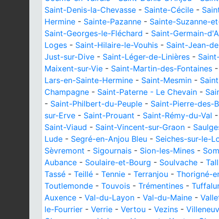
Saint-Denis-la-Chevasse
-
Sainte-Cécile
-
Sain
Hermine
-
Sainte-Pazanne
-
Sainte-Suzanne-
Saint-Georges-le-Fléchard
-
Saint-Germain-d'A
Loges
-
Saint-Hilaire-le-Vouhis
-
Saint-Jean-de
Just-sur-Dive
-
Saint-Léger-de-Linières
-
Saint
Maixent-sur-Vie
-
Saint-Martin-des-Fontaines
Lars-en-Sainte-Hermine
-
Saint-Mesmin
-
Sain
Champagne
-
Saint-Paterne - Le Chevain
-
Sai
-
Saint-Philbert-du-Peuple
-
Saint-Pierre-des-B
sur-Erve
-
Saint-Prouant
-
Saint-Rémy-du-Val
Saint-Viaud
-
Saint-Vincent-sur-Graon
-
Saulge
Lude
-
Segré-en-Anjou Bleu
-
Seiches-sur-le-Lo
Sèvremont
-
Sigournais
-
Sion-les-Mines
-
Som
Aubance
-
Soulaire-et-Bourg
-
Soulvache
-
Tal
Tassé
-
Teillé
-
Tennie
-
Terranjou
-
Thorigné-e
Toutlemonde
-
Touvois
-
Trémentines
-
Tuffalu
Auxence
-
Val-du-Layon
-
Val-du-Maine
-
Valle
le-Fourrier
-
Verrie
-
Vertou
-
Vezins
-
Villeneu