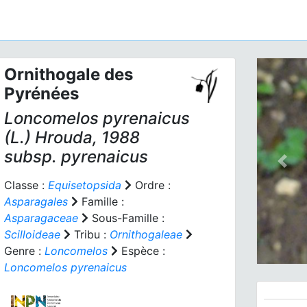
Ornithogale des
Pyrénées
Loncomelos pyrenaicus
(L.) Hrouda, 1988
subsp.
pyrenaicus
Prev
Classe :
Equisetopsida
Ordre :
Asparagales
Famille :
Asparagaceae
Sous-Famille :
Scilloideae
Tribu :
Ornithogaleae
Genre :
Loncomelos
Espèce :
Loncomelos pyrenaicus