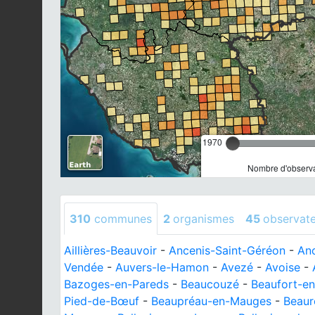
1970
Nombre d'observa
310
communes
2
organismes
45
observat
Aillières-Beauvoir
-
Ancenis-Saint-Géréon
-
An
Vendée
-
Auvers-le-Hamon
-
Avezé
-
Avoise
-
Bazoges-en-Pareds
-
Beaucouzé
-
Beaufort-e
Pied-de-Bœuf
-
Beaupréau-en-Mauges
-
Beaur