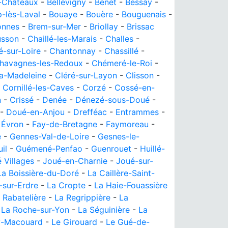
s-Châteaux
-
Bellevigny
-
Benet
-
Bessay
-
-lès-Laval
-
Bouaye
-
Bouère
-
Bouguenais
-
onnes
-
Brem-sur-Mer
-
Briollay
-
Brissac
usson
-
Chaillé-les-Marais
-
Challes
-
-sur-Loire
-
Chantonnay
-
Chassillé
-
havagnes-les-Redoux
-
Chémeré-le-Roi
-
la-Madeleine
-
Cléré-sur-Layon
-
Clisson
-
-
Cornillé-les-Caves
-
Corzé
-
Cossé-en-
n
-
Crissé
-
Denée
-
Dénezé-sous-Doué
-
-
Doué-en-Anjou
-
Drefféac
-
Entrammes
-
-
Évron
-
Fay-de-Bretagne
-
Faymoreau
-
e
-
Gennes-Val-de-Loire
-
Gesnes-le-
il
-
Guémené-Penfao
-
Guenrouet
-
Huillé-
 Villages
-
Joué-en-Charnie
-
Joué-sur-
La Boissière-du-Doré
-
La Caillère-Saint-
-sur-Erdre
-
La Cropte
-
La Haie-Fouassière
 Rabatelière
-
La Regrippière
-
La
-
La Roche-sur-Yon
-
La Séguinière
-
La
y-Macouard
-
Le Girouard
-
Le Gué-de-