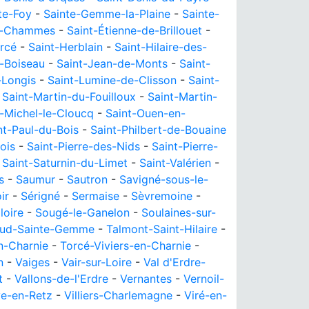
te-Foy
-
Sainte-Gemme-la-Plaine
-
Sainte-
et-Chammes
-
Saint-Étienne-de-Brillouet
-
rcé
-
Saint-Herblain
-
Saint-Hilaire-des-
-Boiseau
-
Saint-Jean-de-Monts
-
Saint-
-Longis
-
Saint-Lumine-de-Clisson
-
Saint-
-
Saint-Martin-du-Fouilloux
-
Saint-Martin-
t-Michel-le-Cloucq
-
Saint-Ouen-en-
nt-Paul-du-Bois
-
Saint-Philbert-de-Bouaine
ois
-
Saint-Pierre-des-Nids
-
Saint-Pierre-
-
Saint-Saturnin-du-Limet
-
Saint-Valérien
-
s
-
Saumur
-
Sautron
-
Savigné-sous-le-
ir
-
Sérigné
-
Sermaise
-
Sèvremoine
-
loire
-
Sougé-le-Ganelon
-
Soulaines-sur-
lud-Sainte-Gemme
-
Talmont-Saint-Hilaire
-
n-Charnie
-
Torcé-Viviers-en-Charnie
-
n
-
Vaiges
-
Vair-sur-Loire
-
Val d'Erdre-
t
-
Vallons-de-l'Erdre
-
Vernantes
-
Vernoil-
ve-en-Retz
-
Villiers-Charlemagne
-
Viré-en-