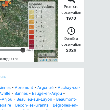
Nombre
d'observations
Première
0– 1
observation
1– 2
1970
2– 5
5– 10
10– 20
20– 50
Dernière
50– 100
observation
100+
2026
2026
30 km
tion(s): 1179
Leaflet
| ©
IGN
eurs
cinnes
-
Apremont
-
Argentré
-
Auchay-sur-
Avrillé
-
Bannes
-
Baugé-en-Anjou
-
n-Anjou
-
Beaulieu-sur-Layon
-
Beaumont-
epaire
-
Bécon-les-Granits
-
Bégrolles-en-