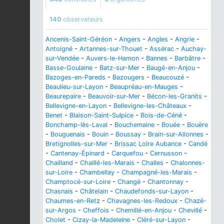
140
observateurs
Ancenis-Saint-Géréon
-
Angers
-
Angles
-
Angrie
-
Antoigné
-
Artannes-sur-Thouet
-
Assérac
-
Auchay-
sur-Vendée
-
Auvers-le-Hamon
-
Bannes
-
Barbâtre
-
Basse-Goulaine
-
Batz-sur-Mer
-
Baugé-en-Anjou
-
Bazoges-en-Pareds
-
Bazougers
-
Beaucouzé
-
Beaulieu-sur-Layon
-
Beaupréau-en-Mauges
-
Beaurepaire
-
Beauvoir-sur-Mer
-
Bécon-les-Granits
-
Bellevigne-en-Layon
-
Bellevigne-les-Châteaux
-
Benet
-
Blaison-Saint-Sulpice
-
Bois-de-Céné
-
Bonchamp-lès-Laval
-
Bouchemaine
-
Bouée
-
Bouère
-
Bouguenais
-
Bouin
-
Boussay
-
Brain-sur-Allonnes
-
Bretignolles-sur-Mer
-
Brissac Loire Aubance
-
Candé
-
Cantenay-Épinard
-
Carquefou
-
Cernusson
-
Chailland
-
Chaillé-les-Marais
-
Challes
-
Chalonnes-
sur-Loire
-
Chambellay
-
Champagné-les-Marais
-
Champtocé-sur-Loire
-
Changé
-
Chantonnay
-
Chasnais
-
Châtelain
-
Chaudefonds-sur-Layon
-
Chaumes-en-Retz
-
Chavagnes-les-Redoux
-
Chazé-
sur-Argos
-
Cheffois
-
Chemillé-en-Anjou
-
Chevillé
-
Cholet
-
Cizay-la-Madeleine
-
Cléré-sur-Layon
-