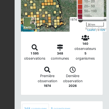
10– 20
20– 50
50– 100
100+
1974
30 km
Nombre d'observa
Leaflet
| ©
IGN
140
observateurs
1 595
348
5
observations
communes
organismes
Première
Dernière
observation
observation
1974
2026
348
communes
5
organismes