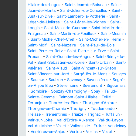
Hilaire-des-Loges
-
Saint-Jean-de-Boiseau
-
Saint-
Jean-de-Monts
-
Saint-Julien-de-Concelles
-
Saint-
Just-sur-Dive
-
Saint-Lambert-la-Potherie
-
Saint-
Léger-de-Linières
-
Saint-Léger-les-Vignes
-
Saint-
Longis
-
Saint-Malo-de-Guersac
-
Saint-Martin-de-
Fraigneau
-
Saint-Martin-du-Fouilloux
-
Saint-Mesmin
-
Saint-Michel-Chef-Chef
-
Saint-Michel-en-l'Herm
-
Saint-Molf
-
Saint-Nazaire
-
Saint-Paul-du-Bois
-
Saint-Père-en-Retz
-
Saint-Pierre-sur-Erve
-
Saint-
Prouant
-
Saint-Quentin-les-Anges
-
Saint-Rémy-du-
Val
-
Saint-Sébastien-sur-Loire
-
Saint-Urbain
-
Saint-
Valérien
-
Saint-Viaud
-
Saint-Vincent-sur-Graon
-
Saint-Vincent-sur-Jard
-
Sargé-lès-le-Mans
-
Saulges
-
Saumur
-
Sautron
-
Savenay
-
Savennières
-
Segré-
en-Anjou Bleu
-
Sèvremoine
-
Sèvremont
-
Sigournais
-
Somloire
-
Souzay-Champigny
-
Spay
-
Tallud-
Sainte-Gemme
-
Talmont-Saint-Hilaire
-
Teillé
-
Terranjou
-
Thorée-les-Pins
-
Thorigné-d'Anjou
-
Thorigné-en-Charnie
-
Thorigny
-
Toutlemonde
-
Trélazé
-
Trémentines
-
Triaize
-
Trignac
-
Tuffalun
-
Vair-sur-Loire
-
Val d'Erdre-Auxence
-
Val-du-Layon
-
Val-du-Maine
-
Vallet
-
Vallons-de-l'Erdre
-
Vaudelnay
-
Verrières-en-Anjou
-
Vertou
-
Vezins
-
Vezot
-