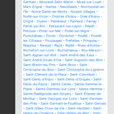
Germain
-
Mouzeuil-Saint-Martin
-
Mozé-sur-Louet
-
Mûrs-Erigné
-
Nantes
-
Neuvillalais
-
Noirmoutier-en-
l'Île
-
Notre-Dame-de-Monts
-
Noyant-Villages
-
Nuillé-sur-Vicoin
-
Ombrée d'Anjou
-
Orée d'Anjou
-
Origné
-
Oudon
-
Paimbœuf
-
Pannecé
-
Parnay
-
Parné-sur-Roc
-
Passavant-sur-Layon
-
Péault
-
Petosse
-
Piriac-sur-Mer
-
Poillé-sur-Vègre
-
Pontchâteau
-
Pornic
-
Pornichet
-
Pouillé
-
Pouillé-
les-Côteaux
-
Pouzauges
-
Préfailles
-
Prinquiau
-
Réaumur
-
Renazé
-
Rezé
-
Riaillé
-
Rives-d'Autise
-
Rochefort-sur-Loire
-
Rochetrejoux
-
Rou-Marson
-
Saint-Aignan-sur-Roë
-
Saint-André-des-Eaux
-
Saint-André-Goule-d'Oie
-
Saint-Augustin-des-Bois
-
Saint-Brevin-les-Pins
-
Saint-Brice
-
Saint-
Christophe-du-Bois
-
Saint-Christophe-du-Ligneron
-
Saint-Clément-de-la-Place
-
Saint-Colomban
-
Saint-Denis-d'Anjou
-
Saint-Denis-d'Orques
-
Saint-
Denis-du-Payré
-
Sainte-Cécile
-
Sainte-Gemme-la-
Plaine
-
Sainte-Gemmes-sur-Loire
-
Sainte-Hermine
-
Sainte-Radégonde-des-Noyers
-
Saint-Étienne-de-
Montluc
-
Saint-Georges-sur-Loire
-
Saint-Germain-
des-Prés
-
Saint-Germain-le-Fouilloux
-
Saint-Gervais
-
Saint-Gilles-Croix-de-Vie
-
Saint-Herblain
-
Saint-
Hilaire-de-Chaléons
-
Saint-Hilaire-de-Riez
-
Saint-