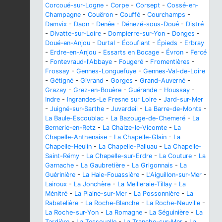
Corcoué-sur-Logne
-
Corpe
-
Corsept
-
Cossé-en-
Champagne
-
Couëron
-
Couffé
-
Courchamps
-
Damvix
-
Daon
-
Denée
-
Dénezé-sous-Doué
-
Distré
-
Divatte-sur-Loire
-
Dompierre-sur-Yon
-
Donges
-
Doué-en-Anjou
-
Durtal
-
Écouflant
-
Épieds
-
Erbray
-
Erdre-en-Anjou
-
Essarts en Bocage
-
Évron
-
Fercé
-
Fontevraud-l'Abbaye
-
Fougeré
-
Fromentières
-
Frossay
-
Gennes-Longuefuye
-
Gennes-Val-de-Loire
-
Gétigné
-
Givrand
-
Gorges
-
Grand-Auverné
-
Grazay
-
Grez-en-Bouère
-
Guérande
-
Houssay
-
Indre
-
Ingrandes-Le Fresne sur Loire
-
Jard-sur-Mer
-
Juigné-sur-Sarthe
-
Juvardeil
-
La Barre-de-Monts
-
La Baule-Escoublac
-
La Bazouge-de-Chemeré
-
La
Bernerie-en-Retz
-
La Chaize-le-Vicomte
-
La
Chapelle-Anthenaise
-
La Chapelle-Glain
-
La
Chapelle-Heulin
-
La Chapelle-Palluau
-
La Chapelle-
Saint-Rémy
-
La Chapelle-sur-Erdre
-
La Couture
-
La
Garnache
-
La Gaubretière
-
La Grigonnais
-
La
Guérinière
-
La Haie-Fouassière
-
L'Aiguillon-sur-Mer
-
Lairoux
-
La Jonchère
-
La Meilleraie-Tillay
-
La
Ménitré
-
La Plaine-sur-Mer
-
La Possonnière
-
La
Rabatelière
-
La Roche-Blanche
-
La Roche-Neuville
-
La Roche-sur-Yon
-
La Romagne
-
La Séguinière
-
La
Tardière
-
La Tessoualle
-
La Tranche-sur-Mer
-
La