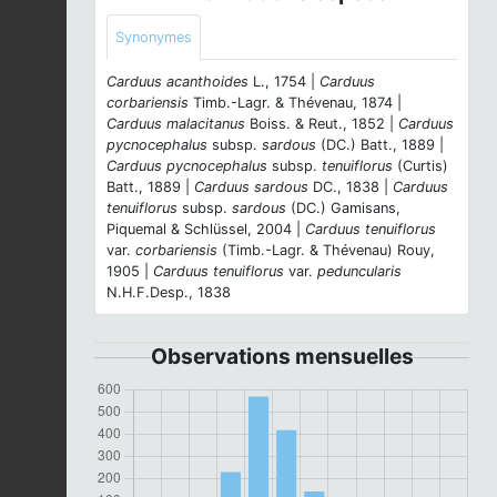
Synonymes
Carduus acanthoides
L., 1754 |
Carduus
corbariensis
Timb.-Lagr. & Thévenau, 1874 |
Carduus malacitanus
Boiss. & Reut., 1852 |
Carduus
pycnocephalus
subsp.
sardous
(DC.) Batt., 1889 |
Carduus pycnocephalus
subsp.
tenuiflorus
(Curtis)
Batt., 1889 |
Carduus sardous
DC., 1838 |
Carduus
tenuiflorus
subsp.
sardous
(DC.) Gamisans,
Piquemal & Schlüssel, 2004 |
Carduus tenuiflorus
var.
corbariensis
(Timb.-Lagr. & Thévenau) Rouy,
1905 |
Carduus tenuiflorus
var.
peduncularis
N.H.F.Desp., 1838
Observations mensuelles