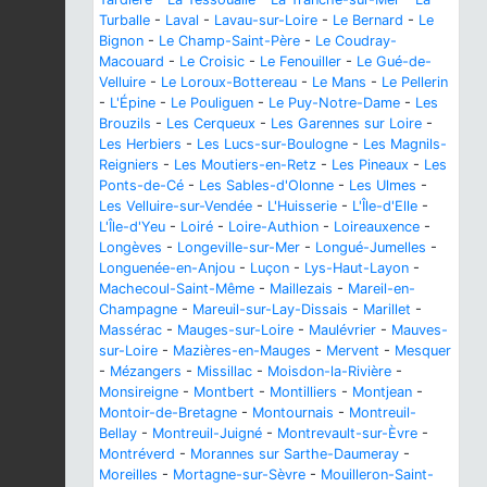
Turballe
-
Laval
-
Lavau-sur-Loire
-
Le Bernard
-
Le
Bignon
-
Le Champ-Saint-Père
-
Le Coudray-
Macouard
-
Le Croisic
-
Le Fenouiller
-
Le Gué-de-
Velluire
-
Le Loroux-Bottereau
-
Le Mans
-
Le Pellerin
-
L'Épine
-
Le Pouliguen
-
Le Puy-Notre-Dame
-
Les
Brouzils
-
Les Cerqueux
-
Les Garennes sur Loire
-
Les Herbiers
-
Les Lucs-sur-Boulogne
-
Les Magnils-
Reigniers
-
Les Moutiers-en-Retz
-
Les Pineaux
-
Les
Ponts-de-Cé
-
Les Sables-d'Olonne
-
Les Ulmes
-
Les Velluire-sur-Vendée
-
L'Huisserie
-
L'Île-d'Elle
-
L'Île-d'Yeu
-
Loiré
-
Loire-Authion
-
Loireauxence
-
Longèves
-
Longeville-sur-Mer
-
Longué-Jumelles
-
Longuenée-en-Anjou
-
Luçon
-
Lys-Haut-Layon
-
Machecoul-Saint-Même
-
Maillezais
-
Mareil-en-
Champagne
-
Mareuil-sur-Lay-Dissais
-
Marillet
-
Massérac
-
Mauges-sur-Loire
-
Maulévrier
-
Mauves-
sur-Loire
-
Mazières-en-Mauges
-
Mervent
-
Mesquer
-
Mézangers
-
Missillac
-
Moisdon-la-Rivière
-
Monsireigne
-
Montbert
-
Montilliers
-
Montjean
-
Montoir-de-Bretagne
-
Montournais
-
Montreuil-
Bellay
-
Montreuil-Juigné
-
Montrevault-sur-Èvre
-
Montréverd
-
Morannes sur Sarthe-Daumeray
-
Moreilles
-
Mortagne-sur-Sèvre
-
Mouilleron-Saint-