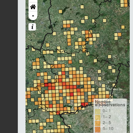
-
Nombre
d'observations
0– 1
1– 2
2– 5
5– 10