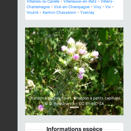
Villaines-la-Carelle
-
Villeneuve-en-Retz
-
Villiers-
Charlemagne
-
Viré-en-Champagne
-
Vivy
-
Vix
-
Voutré
-
Xanton-Chassenon
-
Yzernay
Previous
Next
Chardon à petites fleurs, Chardon à petits capitules
© O. Roquinarc'h - CC BY-NC-SA
Informations espèce