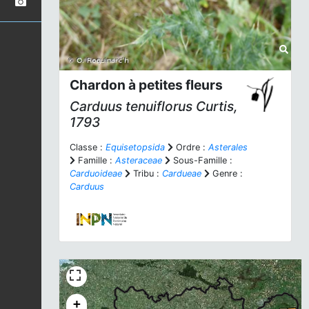
Chardon à petites fleurs
Carduus tenuiflorus
Curtis,
1793
Classe :
Equisetopsida
Ordre :
Asterales
Famille :
Asteraceae
Sous-Famille :
Carduoideae
Tribu :
Cardueae
Genre :
Carduus
+