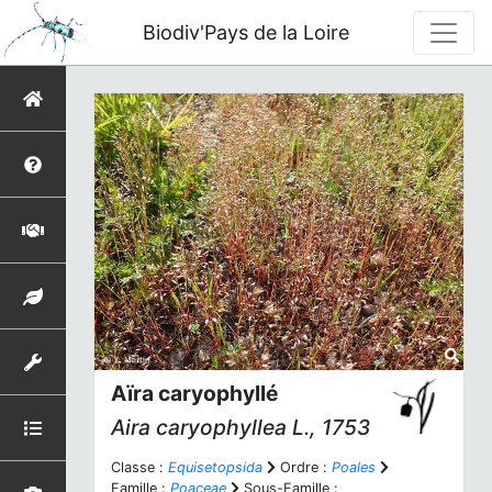
Biodiv'Pays de la Loire
Aïra caryophyllé
Aira caryophyllea
L., 1753
Classe :
Equisetopsida
Ordre :
Poales
Famille :
Poaceae
Sous-Famille :