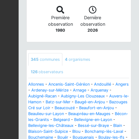
Première
Dernière
observation
observation
1980
2026
345
communes
4
organismes
126
observateurs
Allonnes
-
Ancenis-Saint-Géréon
-
Andouillé
-
Angers
-
Ardenay-sur-Mérize
-
Arnage
-
Arquenay
-
Aubigné-Racan
-
Aubigny-Les Clouzeaux
-
Auvers-le-
Hamon
-
Batz-sur-Mer
-
Baugé-en-Anjou
-
Bazouges
Cré sur Loir
-
Beaucouzé
-
Beaufort-en-Anjou
-
Beaulieu-sur-Layon
-
Beaupréau-en-Mauges
-
Bécon-
les-Granits
-
Belgeard
-
Bellevigne-en-Layon
-
Bellevigne-les-Châteaux
-
Bessé-sur-Braye
-
Blain
-
Blaison-Saint-Sulpice
-
Blou
-
Bonchamp-lès-Laval
-
Bouchemaine
-
Bouër
-
Bouguenais
-
Boulay-les-Ifs
-