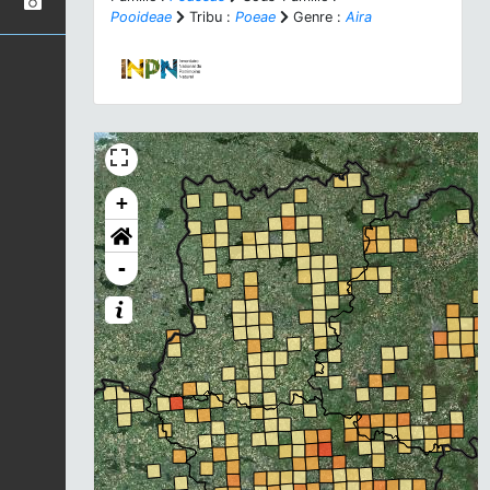
Pooideae
Tribu :
Poeae
Genre :
Aira
+
-