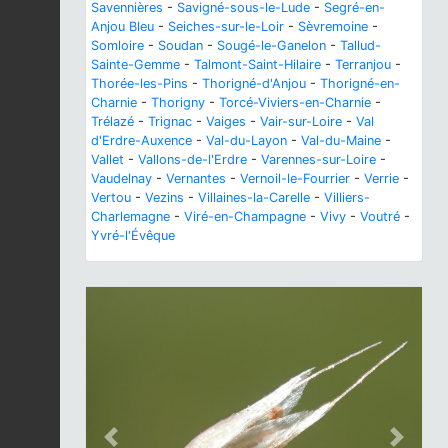
Savennières
-
Savigné-sous-le-Lude
-
Segré-en-
Anjou Bleu
-
Seiches-sur-le-Loir
-
Sèvremoine
-
Somloire
-
Soudan
-
Sougé-le-Ganelon
-
Tallud-
Sainte-Gemme
-
Talmont-Saint-Hilaire
-
Terranjou
-
Thorée-les-Pins
-
Thorigné-d'Anjou
-
Thorigné-en-
Charnie
-
Thorigny
-
Torcé-Viviers-en-Charnie
-
Trélazé
-
Trignac
-
Vaiges
-
Vair-sur-Loire
-
Val
d'Erdre-Auxence
-
Val-du-Layon
-
Val-du-Maine
-
Vallet
-
Vallons-de-l'Erdre
-
Varennes-sur-Loire
-
Vaudelnay
-
Vernantes
-
Vernoil-le-Fourrier
-
Verrie
-
Vertou
-
Vezins
-
Villaines-la-Carelle
-
Villiers-
Charlemagne
-
Viré-en-Champagne
-
Vivy
-
Voutré
-
Yvré-l'Évêque
Previous
Next