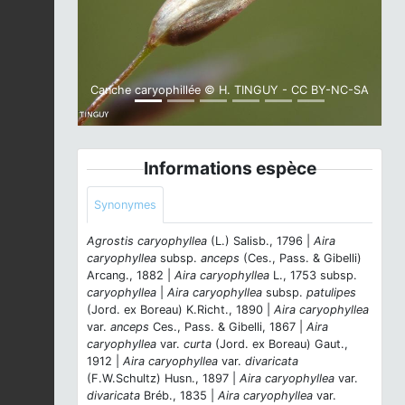
Canche caryophillée © H. TINGUY - CC BY-NC-SA
Informations espèce
Synonymes
Agrostis caryophyllea
(L.) Salisb., 1796 |
Aira
caryophyllea
subsp.
anceps
(Ces., Pass. & Gibelli)
Arcang., 1882 |
Aira caryophyllea
L., 1753 subsp.
caryophyllea
|
Aira caryophyllea
subsp.
patulipes
(Jord. ex Boreau) K.Richt., 1890 |
Aira caryophyllea
var.
anceps
Ces., Pass. & Gibelli, 1867 |
Aira
caryophyllea
var.
curta
(Jord. ex Boreau) Gaut.,
1912 |
Aira caryophyllea
var.
divaricata
(F.W.Schultz) Husn., 1897 |
Aira caryophyllea
var.
divaricata
Bréb., 1835 |
Aira caryophyllea
var.