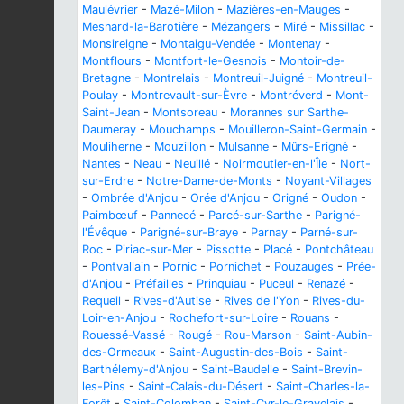
Maulévrier
-
Mazé-Milon
-
Mazières-en-Mauges
-
Mesnard-la-Barotière
-
Mézangers
-
Miré
-
Missillac
-
Monsireigne
-
Montaigu-Vendée
-
Montenay
-
Montflours
-
Montfort-le-Gesnois
-
Montoir-de-
Bretagne
-
Montrelais
-
Montreuil-Juigné
-
Montreuil-
Poulay
-
Montrevault-sur-Èvre
-
Montréverd
-
Mont-
Saint-Jean
-
Montsoreau
-
Morannes sur Sarthe-
Daumeray
-
Mouchamps
-
Mouilleron-Saint-Germain
-
Mouliherne
-
Mouzillon
-
Mulsanne
-
Mûrs-Erigné
-
Nantes
-
Neau
-
Neuillé
-
Noirmoutier-en-l'Île
-
Nort-
sur-Erdre
-
Notre-Dame-de-Monts
-
Noyant-Villages
-
Ombrée d'Anjou
-
Orée d'Anjou
-
Origné
-
Oudon
-
Paimbœuf
-
Pannecé
-
Parcé-sur-Sarthe
-
Parigné-
l'Évêque
-
Parigné-sur-Braye
-
Parnay
-
Parné-sur-
Roc
-
Piriac-sur-Mer
-
Pissotte
-
Placé
-
Pontchâteau
-
Pontvallain
-
Pornic
-
Pornichet
-
Pouzauges
-
Prée-
d'Anjou
-
Préfailles
-
Prinquiau
-
Puceul
-
Renazé
-
Requeil
-
Rives-d'Autise
-
Rives de l'Yon
-
Rives-du-
Loir-en-Anjou
-
Rochefort-sur-Loire
-
Rouans
-
Rouessé-Vassé
-
Rougé
-
Rou-Marson
-
Saint-Aubin-
des-Ormeaux
-
Saint-Augustin-des-Bois
-
Saint-
Barthélemy-d'Anjou
-
Saint-Baudelle
-
Saint-Brevin-
les-Pins
-
Saint-Calais-du-Désert
-
Saint-Charles-la-
Forêt
-
Saint-Colomban
-
Saint-Cyr-le-Gravelais
-