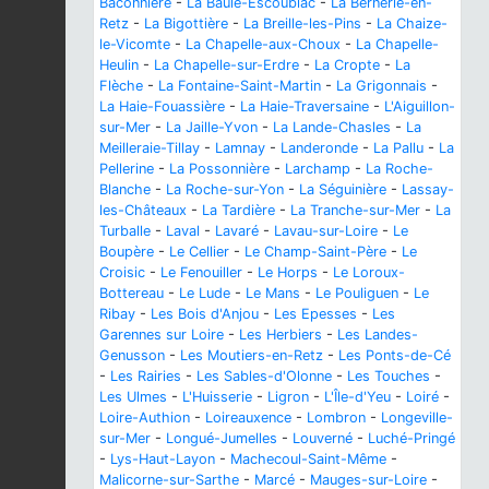
Baconnière
-
La Baule-Escoublac
-
La Bernerie-en-
Retz
-
La Bigottière
-
La Breille-les-Pins
-
La Chaize-
le-Vicomte
-
La Chapelle-aux-Choux
-
La Chapelle-
Heulin
-
La Chapelle-sur-Erdre
-
La Cropte
-
La
Flèche
-
La Fontaine-Saint-Martin
-
La Grigonnais
-
La Haie-Fouassière
-
La Haie-Traversaine
-
L'Aiguillon-
sur-Mer
-
La Jaille-Yvon
-
La Lande-Chasles
-
La
Meilleraie-Tillay
-
Lamnay
-
Landeronde
-
La Pallu
-
La
Pellerine
-
La Possonnière
-
Larchamp
-
La Roche-
Blanche
-
La Roche-sur-Yon
-
La Séguinière
-
Lassay-
les-Châteaux
-
La Tardière
-
La Tranche-sur-Mer
-
La
Turballe
-
Laval
-
Lavaré
-
Lavau-sur-Loire
-
Le
Boupère
-
Le Cellier
-
Le Champ-Saint-Père
-
Le
Croisic
-
Le Fenouiller
-
Le Horps
-
Le Loroux-
Bottereau
-
Le Lude
-
Le Mans
-
Le Pouliguen
-
Le
Ribay
-
Les Bois d'Anjou
-
Les Epesses
-
Les
Garennes sur Loire
-
Les Herbiers
-
Les Landes-
Genusson
-
Les Moutiers-en-Retz
-
Les Ponts-de-Cé
-
Les Rairies
-
Les Sables-d'Olonne
-
Les Touches
-
Les Ulmes
-
L'Huisserie
-
Ligron
-
L'Île-d'Yeu
-
Loiré
-
Loire-Authion
-
Loireauxence
-
Lombron
-
Longeville-
sur-Mer
-
Longué-Jumelles
-
Louverné
-
Luché-Pringé
-
Lys-Haut-Layon
-
Machecoul-Saint-Même
-
Malicorne-sur-Sarthe
-
Marcé
-
Mauges-sur-Loire
-