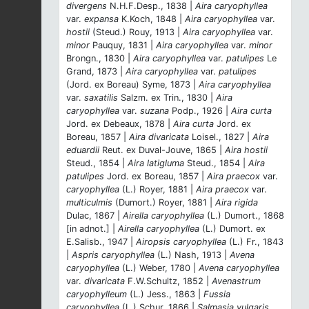
divergens
N.H.F.Desp., 1838 |
Aira caryophyllea
var.
expansa
K.Koch, 1848 |
Aira caryophyllea
var.
hostii
(Steud.) Rouy, 1913 |
Aira caryophyllea
var.
minor
Pauquy, 1831 |
Aira caryophyllea
var.
minor
Brongn., 1830 |
Aira caryophyllea
var.
patulipes
Le
Grand, 1873 |
Aira caryophyllea
var.
patulipes
(Jord. ex Boreau) Syme, 1873 |
Aira caryophyllea
var.
saxatilis
Salzm. ex Trin., 1830 |
Aira
caryophyllea
var.
suzana
Podp., 1926 |
Aira curta
Jord. ex Debeaux, 1878 |
Aira curta
Jord. ex
Boreau, 1857 |
Aira divaricata
Loisel., 1827 |
Aira
eduardii
Reut. ex Duval-Jouve, 1865 |
Aira hostii
Steud., 1854 |
Aira latigluma
Steud., 1854 |
Aira
patulipes
Jord. ex Boreau, 1857 |
Aira praecox
var.
caryophyllea
(L.) Royer, 1881 |
Aira praecox
var.
multiculmis
(Dumort.) Royer, 1881 |
Aira rigida
Dulac, 1867 |
Airella caryophyllea
(L.) Dumort., 1868
[in adnot.] |
Airella caryophyllea
(L.) Dumort. ex
E.Salisb., 1947 |
Airopsis caryophyllea
(L.) Fr., 1843
|
Aspris caryophyllea
(L.) Nash, 1913 |
Avena
caryophyllea
(L.) Weber, 1780 |
Avena caryophyllea
var.
divaricata
F.W.Schultz, 1852 |
Avenastrum
caryophylleum
(L.) Jess., 1863 |
Fussia
caryophyllea
(L.) Schur, 1866 |
Salmasia vulgaris