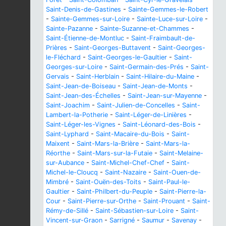
Saint-Denis-de-Gastines
-
Sainte-Gemmes-le-Robert
-
Sainte-Gemmes-sur-Loire
-
Sainte-Luce-sur-Loire
-
Sainte-Pazanne
-
Sainte-Suzanne-et-Chammes
-
Saint-Étienne-de-Montluc
-
Saint-Fraimbault-de-
Prières
-
Saint-Georges-Buttavent
-
Saint-Georges-
le-Fléchard
-
Saint-Georges-le-Gaultier
-
Saint-
Georges-sur-Loire
-
Saint-Germain-des-Prés
-
Saint-
Gervais
-
Saint-Herblain
-
Saint-Hilaire-du-Maine
-
Saint-Jean-de-Boiseau
-
Saint-Jean-de-Monts
-
Saint-Jean-des-Échelles
-
Saint-Jean-sur-Mayenne
-
Saint-Joachim
-
Saint-Julien-de-Concelles
-
Saint-
Lambert-la-Potherie
-
Saint-Léger-de-Linières
-
Saint-Léger-les-Vignes
-
Saint-Léonard-des-Bois
-
Saint-Lyphard
-
Saint-Macaire-du-Bois
-
Saint-
Maixent
-
Saint-Mars-la-Brière
-
Saint-Mars-la-
Réorthe
-
Saint-Mars-sur-la-Futaie
-
Saint-Melaine-
sur-Aubance
-
Saint-Michel-Chef-Chef
-
Saint-
Michel-le-Cloucq
-
Saint-Nazaire
-
Saint-Ouen-de-
Mimbré
-
Saint-Ouën-des-Toits
-
Saint-Paul-le-
Gaultier
-
Saint-Philbert-du-Peuple
-
Saint-Pierre-la-
Cour
-
Saint-Pierre-sur-Orthe
-
Saint-Prouant
-
Saint-
Rémy-de-Sillé
-
Saint-Sébastien-sur-Loire
-
Saint-
Vincent-sur-Graon
-
Sarrigné
-
Saumur
-
Savenay
-