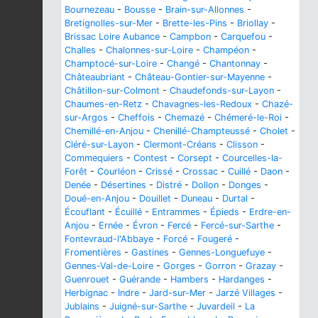
Bournezeau
-
Bousse
-
Brain-sur-Allonnes
-
Bretignolles-sur-Mer
-
Brette-les-Pins
-
Briollay
-
Brissac Loire Aubance
-
Campbon
-
Carquefou
-
Challes
-
Chalonnes-sur-Loire
-
Champéon
-
Champtocé-sur-Loire
-
Changé
-
Chantonnay
-
Châteaubriant
-
Château-Gontier-sur-Mayenne
-
Châtillon-sur-Colmont
-
Chaudefonds-sur-Layon
-
Chaumes-en-Retz
-
Chavagnes-les-Redoux
-
Chazé-
sur-Argos
-
Cheffois
-
Chemazé
-
Chémeré-le-Roi
-
Chemillé-en-Anjou
-
Chenillé-Champteussé
-
Cholet
-
Cléré-sur-Layon
-
Clermont-Créans
-
Clisson
-
Commequiers
-
Contest
-
Corsept
-
Courcelles-la-
Forêt
-
Courléon
-
Crissé
-
Crossac
-
Cuillé
-
Daon
-
Denée
-
Désertines
-
Distré
-
Dollon
-
Donges
-
Doué-en-Anjou
-
Douillet
-
Duneau
-
Durtal
-
Écouflant
-
Écuillé
-
Entrammes
-
Épieds
-
Erdre-en-
Anjou
-
Ernée
-
Évron
-
Fercé
-
Fercé-sur-Sarthe
-
Fontevraud-l'Abbaye
-
Forcé
-
Fougeré
-
Fromentières
-
Gastines
-
Gennes-Longuefuye
-
Gennes-Val-de-Loire
-
Gorges
-
Gorron
-
Grazay
-
Guenrouet
-
Guérande
-
Hambers
-
Hardanges
-
Herbignac
-
Indre
-
Jard-sur-Mer
-
Jarzé Villages
-
Jublains
-
Juigné-sur-Sarthe
-
Juvardeil
-
La