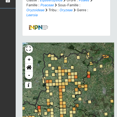
Classe :
Equisetopsida
Ordre :
Poales
Famille :
Poaceae
Sous-Famille :
Oryzoideae
Tribu :
Oryzeae
Genre :
Leersia
+
-