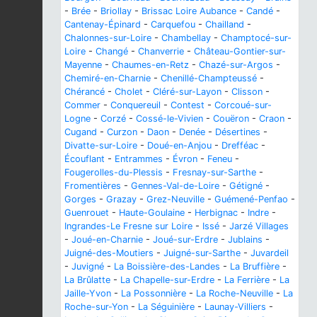
-
Brée
-
Briollay
-
Brissac Loire Aubance
-
Candé
-
Cantenay-Épinard
-
Carquefou
-
Chailland
-
Chalonnes-sur-Loire
-
Chambellay
-
Champtocé-sur-
Loire
-
Changé
-
Chanverrie
-
Château-Gontier-sur-
Mayenne
-
Chaumes-en-Retz
-
Chazé-sur-Argos
-
Chemiré-en-Charnie
-
Chenillé-Champteussé
-
Chérancé
-
Cholet
-
Cléré-sur-Layon
-
Clisson
-
Commer
-
Conquereuil
-
Contest
-
Corcoué-sur-
Logne
-
Corzé
-
Cossé-le-Vivien
-
Couëron
-
Craon
-
Cugand
-
Curzon
-
Daon
-
Denée
-
Désertines
-
Divatte-sur-Loire
-
Doué-en-Anjou
-
Drefféac
-
Écouflant
-
Entrammes
-
Évron
-
Feneu
-
Fougerolles-du-Plessis
-
Fresnay-sur-Sarthe
-
Fromentières
-
Gennes-Val-de-Loire
-
Gétigné
-
Gorges
-
Grazay
-
Grez-Neuville
-
Guémené-Penfao
-
Guenrouet
-
Haute-Goulaine
-
Herbignac
-
Indre
-
Ingrandes-Le Fresne sur Loire
-
Issé
-
Jarzé Villages
-
Joué-en-Charnie
-
Joué-sur-Erdre
-
Jublains
-
Juigné-des-Moutiers
-
Juigné-sur-Sarthe
-
Juvardeil
-
Juvigné
-
La Boissière-des-Landes
-
La Bruffière
-
La Brûlatte
-
La Chapelle-sur-Erdre
-
La Ferrière
-
La
Jaille-Yvon
-
La Possonnière
-
La Roche-Neuville
-
La
Roche-sur-Yon
-
La Séguinière
-
Launay-Villiers
-