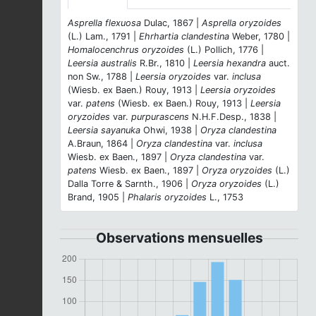
Asprella flexuosa
Dulac, 1867 |
Asprella oryzoides
(L.) Lam., 1791 |
Ehrhartia clandestina
Weber, 1780 |
Homalocenchrus oryzoides
(L.) Pollich, 1776 |
Leersia australis
R.Br., 1810 |
Leersia hexandra
auct.
non Sw., 1788 |
Leersia oryzoides
var.
inclusa
(Wiesb. ex Baen.) Rouy, 1913 |
Leersia oryzoides
var.
patens
(Wiesb. ex Baen.) Rouy, 1913 |
Leersia
oryzoides
var.
purpurascens
N.H.F.Desp., 1838 |
Leersia sayanuka
Ohwi, 1938 |
Oryza clandestina
A.Braun, 1864 |
Oryza clandestina
var.
inclusa
Wiesb. ex Baen., 1897 |
Oryza clandestina
var.
patens
Wiesb. ex Baen., 1897 |
Oryza oryzoides
(L.)
Dalla Torre & Sarnth., 1906 |
Oryza oryzoides
(L.)
Brand, 1905 |
Phalaris oryzoides
L., 1753
Observations mensuelles