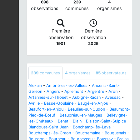
698
239
4
observations
communes
organismes
Première
Dernière
observation
observation
1901
2025
239
communes
4
organismes
85
observateurs
Alexain
-
Ambrières-les-Vallées
-
Ancenis-Saint-
Géréon
-
Angers
-
Apremont
-
Argentré
-
Aron
-
Artannes-sur-Thouet
-
Aubigné-Racan
-
Avessac
-
Avrillé
-
Basse-Goulaine
-
Baugé-en-Anjou
-
Beaufort-en-Anjou
-
Beaulieu-sur-Oudon
-
Beaumont-
Pied-de-Bœuf
-
Beaupréau-en-Mauges
-
Bellevigne-
les-Châteaux
-
Benet
-
Blain
-
Blaison-Saint-Sulpice
-
Blandouet-Saint Jean
-
Bonchamp-lès-Laval
-
Bouchamps-lès-Craon
-
Bouchemaine
-
Bouguenais
-
Bourgon
-
Bourneau
-
Bournezeau
-
Boussay
-
Brains