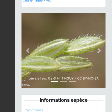
Charlemagne
-
Vix
Previous
Next
Léersie faux Riz © H. TINGUY - CC BY-NC-SA
Informations espèce
Synonymes