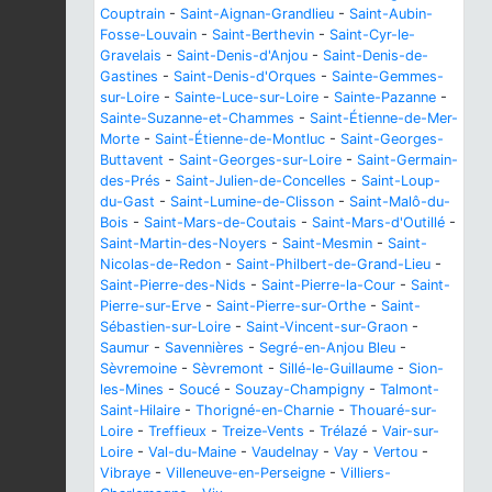
Couptrain
-
Saint-Aignan-Grandlieu
-
Saint-Aubin-
Fosse-Louvain
-
Saint-Berthevin
-
Saint-Cyr-le-
Gravelais
-
Saint-Denis-d'Anjou
-
Saint-Denis-de-
Gastines
-
Saint-Denis-d'Orques
-
Sainte-Gemmes-
sur-Loire
-
Sainte-Luce-sur-Loire
-
Sainte-Pazanne
-
Sainte-Suzanne-et-Chammes
-
Saint-Étienne-de-Mer-
Morte
-
Saint-Étienne-de-Montluc
-
Saint-Georges-
Buttavent
-
Saint-Georges-sur-Loire
-
Saint-Germain-
des-Prés
-
Saint-Julien-de-Concelles
-
Saint-Loup-
du-Gast
-
Saint-Lumine-de-Clisson
-
Saint-Malô-du-
Bois
-
Saint-Mars-de-Coutais
-
Saint-Mars-d'Outillé
-
Saint-Martin-des-Noyers
-
Saint-Mesmin
-
Saint-
Nicolas-de-Redon
-
Saint-Philbert-de-Grand-Lieu
-
Saint-Pierre-des-Nids
-
Saint-Pierre-la-Cour
-
Saint-
Pierre-sur-Erve
-
Saint-Pierre-sur-Orthe
-
Saint-
Sébastien-sur-Loire
-
Saint-Vincent-sur-Graon
-
Saumur
-
Savennières
-
Segré-en-Anjou Bleu
-
Sèvremoine
-
Sèvremont
-
Sillé-le-Guillaume
-
Sion-
les-Mines
-
Soucé
-
Souzay-Champigny
-
Talmont-
Saint-Hilaire
-
Thorigné-en-Charnie
-
Thouaré-sur-
Loire
-
Treffieux
-
Treize-Vents
-
Trélazé
-
Vair-sur-
Loire
-
Val-du-Maine
-
Vaudelnay
-
Vay
-
Vertou
-
Vibraye
-
Villeneuve-en-Perseigne
-
Villiers-