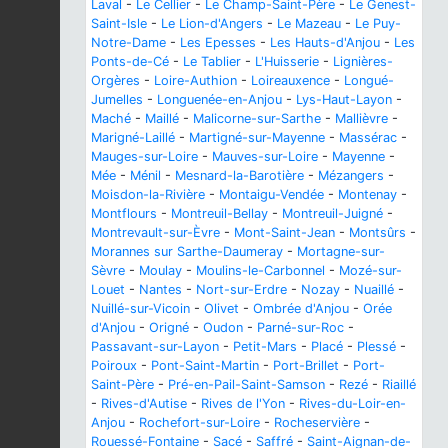
Laval
-
Le Cellier
-
Le Champ-Saint-Père
-
Le Genest-
Saint-Isle
-
Le Lion-d'Angers
-
Le Mazeau
-
Le Puy-
Notre-Dame
-
Les Epesses
-
Les Hauts-d'Anjou
-
Les
Ponts-de-Cé
-
Le Tablier
-
L'Huisserie
-
Lignières-
Orgères
-
Loire-Authion
-
Loireauxence
-
Longué-
Jumelles
-
Longuenée-en-Anjou
-
Lys-Haut-Layon
-
Maché
-
Maillé
-
Malicorne-sur-Sarthe
-
Mallièvre
-
Marigné-Laillé
-
Martigné-sur-Mayenne
-
Massérac
-
Mauges-sur-Loire
-
Mauves-sur-Loire
-
Mayenne
-
Mée
-
Ménil
-
Mesnard-la-Barotière
-
Mézangers
-
Moisdon-la-Rivière
-
Montaigu-Vendée
-
Montenay
-
Montflours
-
Montreuil-Bellay
-
Montreuil-Juigné
-
Montrevault-sur-Èvre
-
Mont-Saint-Jean
-
Montsûrs
-
Morannes sur Sarthe-Daumeray
-
Mortagne-sur-
Sèvre
-
Moulay
-
Moulins-le-Carbonnel
-
Mozé-sur-
Louet
-
Nantes
-
Nort-sur-Erdre
-
Nozay
-
Nuaillé
-
Nuillé-sur-Vicoin
-
Olivet
-
Ombrée d'Anjou
-
Orée
d'Anjou
-
Origné
-
Oudon
-
Parné-sur-Roc
-
Passavant-sur-Layon
-
Petit-Mars
-
Placé
-
Plessé
-
Poiroux
-
Pont-Saint-Martin
-
Port-Brillet
-
Port-
Saint-Père
-
Pré-en-Pail-Saint-Samson
-
Rezé
-
Riaillé
-
Rives-d'Autise
-
Rives de l'Yon
-
Rives-du-Loir-en-
Anjou
-
Rochefort-sur-Loire
-
Rocheservière
-
Rouessé-Fontaine
-
Sacé
-
Saffré
-
Saint-Aignan-de-