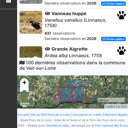
Dernière observation en
2026
Fiche espèce
Vanneau huppé
Vanellus vanellus
(Linnaeus,
1758)
637
observations
Dernière observation en
2026
Fiche espèce
Grande Aigrette
Ardea alba
Linnaeus, 1758
100 dernières observations dans la commune
590
observations
de
Vair-sur-Loire
Dernière observation en
2026
Fiche espèce
Tadorne de Belon
+
Tadorna tadorna
(Linnaeus, 1758)
−
587
observations
Dernière observation en
2026
Fiche espèce
10 km
Leaflet
| ©
IGN
Héron cendré
Ardea cinerea
Linnaeus, 1758
Accueil
|
Site du CEN Pays de la Loire
|
Conception et crédits
|
Mentions légales
Biodiv'Pays de la Loire - Atlas de la faune et de la flore des Pays de la Loire,
582
observations
2024 - Réalisé avec
GeoNature-atlas
, développé par le
Parc national des Écrins