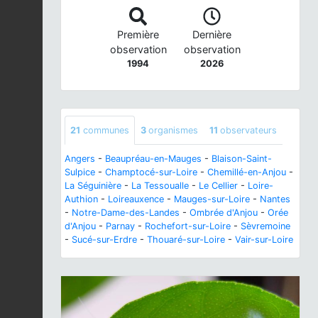
Première
Dernière
observation
observation
1994
2026
21
communes
3
organismes
11
observateurs
Angers
-
Beaupréau-en-Mauges
-
Blaison-Saint-
Sulpice
-
Champtocé-sur-Loire
-
Chemillé-en-Anjou
-
La Séguinière
-
La Tessoualle
-
Le Cellier
-
Loire-
Authion
-
Loireauxence
-
Mauges-sur-Loire
-
Nantes
-
Notre-Dame-des-Landes
-
Ombrée d'Anjou
-
Orée
d'Anjou
-
Parnay
-
Rochefort-sur-Loire
-
Sèvremoine
-
Sucé-sur-Erdre
-
Thouaré-sur-Loire
-
Vair-sur-Loire