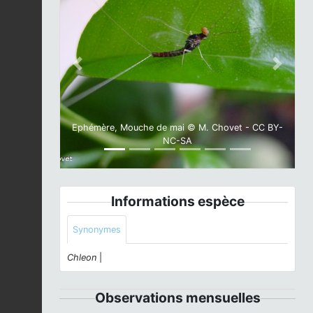
Previous
Next
Ephémère, Mouche de mai © M. Chovet - CC BY-
NC-SA
Informations espèce
Synonymes
Chleon
|
Observations mensuelles