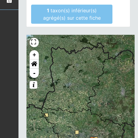
1
taxon(s) inférieur(s)
agrégé(s) sur cette fiche
+
-