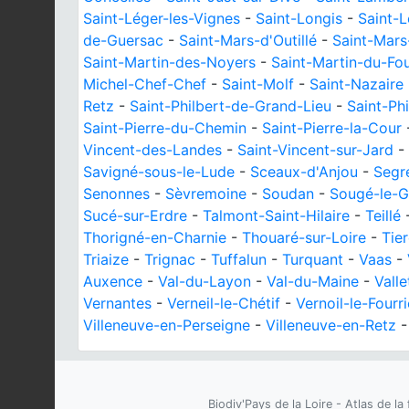
Saint-Léger-les-Vignes
-
Saint-Longis
-
Saint-
de-Guersac
-
Saint-Mars-d'Outillé
-
Saint-Mars
Saint-Martin-des-Noyers
-
Saint-Martin-du-Fou
Michel-Chef-Chef
-
Saint-Molf
-
Saint-Nazaire
Retz
-
Saint-Philbert-de-Grand-Lieu
-
Saint-Ph
Saint-Pierre-du-Chemin
-
Saint-Pierre-la-Cour
Vincent-des-Landes
-
Saint-Vincent-sur-Jard
-
Savigné-sous-le-Lude
-
Sceaux-d'Anjou
-
Segr
Senonnes
-
Sèvremoine
-
Soudan
-
Sougé-le-G
Sucé-sur-Erdre
-
Talmont-Saint-Hilaire
-
Teillé
Thorigné-en-Charnie
-
Thouaré-sur-Loire
-
Tie
Triaize
-
Trignac
-
Tuffalun
-
Turquant
-
Vaas
-
Auxence
-
Val-du-Layon
-
Val-du-Maine
-
Valle
Vernantes
-
Verneil-le-Chétif
-
Vernoil-le-Fourri
Villeneuve-en-Perseigne
-
Villeneuve-en-Retz
Biodiv'Pays de la Loire - Atlas de la