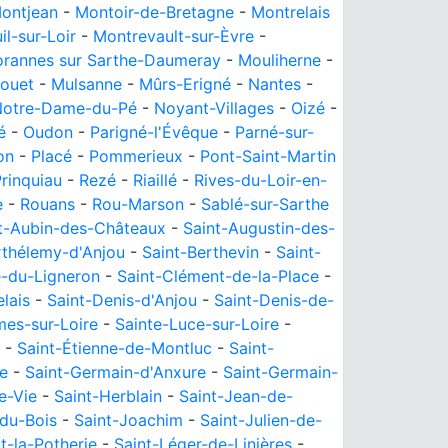
ontjean
-
Montoir-de-Bretagne
-
Montrelais
il-sur-Loir
-
Montrevault-sur-Èvre
-
rannes sur Sarthe-Daumeray
-
Mouliherne
-
ouet
-
Mulsanne
-
Mûrs-Erigné
-
Nantes
-
Notre-Dame-du-Pé
-
Noyant-Villages
-
Oizé
-
é
-
Oudon
-
Parigné-l'Évêque
-
Parné-sur-
on
-
Placé
-
Pommerieux
-
Pont-Saint-Martin
rinquiau
-
Rezé
-
Riaillé
-
Rives-du-Loir-en-
e
-
Rouans
-
Rou-Marson
-
Sablé-sur-Sarthe
t-Aubin-des-Châteaux
-
Saint-Augustin-des-
rthélemy-d'Anjou
-
Saint-Berthevin
-
Saint-
e-du-Ligneron
-
Saint-Clément-de-la-Place
-
lais
-
Saint-Denis-d'Anjou
-
Saint-Denis-de-
es-sur-Loire
-
Sainte-Luce-sur-Loire
-
-
Saint-Étienne-de-Montluc
-
Saint-
re
-
Saint-Germain-d'Anxure
-
Saint-Germain-
e-Vie
-
Saint-Herblain
-
Saint-Jean-de-
-du-Bois
-
Saint-Joachim
-
Saint-Julien-de-
t-la-Potherie
-
Saint-Léger-de-Linières
-