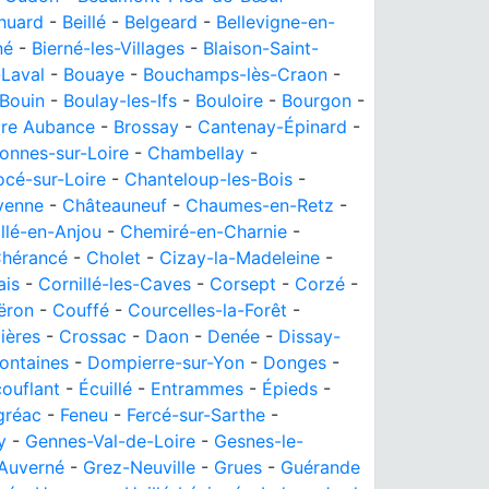
huard
-
Beillé
-
Belgeard
-
Bellevigne-en-
né
-
Bierné-les-Villages
-
Blaison-Saint-
Laval
-
Bouaye
-
Bouchamps-lès-Craon
-
Bouin
-
Boulay-les-Ifs
-
Bouloire
-
Bourgon
-
ire Aubance
-
Brossay
-
Cantenay-Épinard
-
onnes-sur-Loire
-
Chambellay
-
cé-sur-Loire
-
Chanteloup-les-Bois
-
yenne
-
Châteauneuf
-
Chaumes-en-Retz
-
llé-en-Anjou
-
Chemiré-en-Charnie
-
hérancé
-
Cholet
-
Cizay-la-Madeleine
-
is
-
Cornillé-les-Caves
-
Corsept
-
Corzé
-
ëron
-
Couffé
-
Courcelles-la-Forêt
-
ières
-
Crossac
-
Daon
-
Denée
-
Dissay-
Fontaines
-
Dompierre-sur-Yon
-
Donges
-
ouflant
-
Écuillé
-
Entrammes
-
Épieds
-
gréac
-
Feneu
-
Fercé-sur-Sarthe
-
y
-
Gennes-Val-de-Loire
-
Gesnes-le-
Auverné
-
Grez-Neuville
-
Grues
-
Guérande