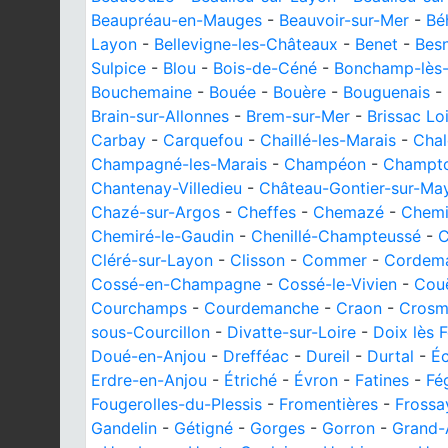
Beaupréau-en-Mauges
-
Beauvoir-sur-Mer
-
Bé
Layon
-
Bellevigne-les-Châteaux
-
Benet
-
Bes
Sulpice
-
Blou
-
Bois-de-Céné
-
Bonchamp-lès-
Bouchemaine
-
Bouée
-
Bouère
-
Bouguenais
-
Brain-sur-Allonnes
-
Brem-sur-Mer
-
Brissac Lo
Carbay
-
Carquefou
-
Chaillé-les-Marais
-
Chal
Champagné-les-Marais
-
Champéon
-
Champto
Chantenay-Villedieu
-
Château-Gontier-sur-Ma
Chazé-sur-Argos
-
Cheffes
-
Chemazé
-
Chemi
Chemiré-le-Gaudin
-
Chenillé-Champteussé
-
C
Cléré-sur-Layon
-
Clisson
-
Commer
-
Cordema
Cossé-en-Champagne
-
Cossé-le-Vivien
-
Cou
Courchamps
-
Courdemanche
-
Craon
-
Crosm
sous-Courcillon
-
Divatte-sur-Loire
-
Doix lès 
Doué-en-Anjou
-
Drefféac
-
Dureil
-
Durtal
-
Éc
Erdre-en-Anjou
-
Étriché
-
Évron
-
Fatines
-
Fé
Fougerolles-du-Plessis
-
Fromentières
-
Frossa
Gandelin
-
Gétigné
-
Gorges
-
Gorron
-
Grand-