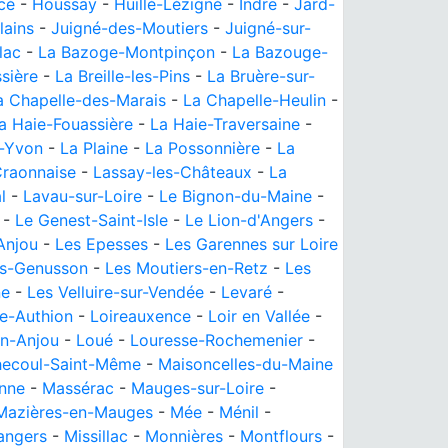
cé
-
Houssay
-
Huillé-Lézigné
-
Indre
-
Jard-
lains
-
Juigné-des-Moutiers
-
Juigné-sur-
lac
-
La Bazoge-Montpinçon
-
La Bazouge-
ssière
-
La Breille-les-Pins
-
La Bruère-sur-
a Chapelle-des-Marais
-
La Chapelle-Heulin
-
a Haie-Fouassière
-
La Haie-Traversaine
-
e-Yvon
-
La Plaine
-
La Possonnière
-
La
Craonnaise
-
Lassay-les-Châteaux
-
La
l
-
Lavau-sur-Loire
-
Le Bignon-du-Maine
-
-
Le Genest-Saint-Isle
-
Le Lion-d'Angers
-
Anjou
-
Les Epesses
-
Les Garennes sur Loire
es-Genusson
-
Les Moutiers-en-Retz
-
Les
ne
-
Les Velluire-sur-Vendée
-
Levaré
-
re-Authion
-
Loireauxence
-
Loir en Vallée
-
n-Anjou
-
Loué
-
Louresse-Rochemenier
-
ecoul-Saint-Même
-
Maisoncelles-du-Maine
nne
-
Massérac
-
Mauges-sur-Loire
-
Mazières-en-Mauges
-
Mée
-
Ménil
-
angers
-
Missillac
-
Monnières
-
Montflours
-