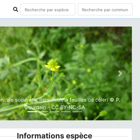
ious
Next
ncule scélérate, Renoncule à feuilles de céleri © P.
Gourdain - CC BY-NC-SA
Informations espèce