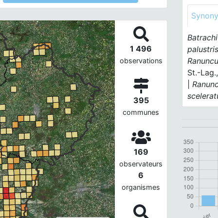
Synon
Batrach
1 496
palustri
Ranuncul
observations
St.-Lag.
|
Ranunc
scelera
395
communes
169
observateurs
6
organismes