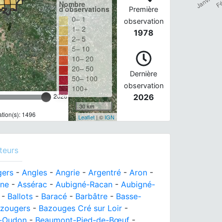
Nombre
d'observations
Première
0– 1
observation
1– 2
1978
2– 5
5– 10
10– 20
20– 50
Dernière
50– 100
observation
100+
2026
2026
30 km
tion(s): 1496
Leaflet
| ©
IGN
teurs
gers
-
Angles
-
Angrie
-
Argentré
-
Aron
-
sne
-
Assérac
-
Aubigné-Racan
-
Aubigné-
-
Ballots
-
Baracé
-
Barbâtre
-
Basse-
zougers
-
Bazouges Cré sur Loir
-
r-Oudon
-
Beaumont-Pied-de-Bœuf
-