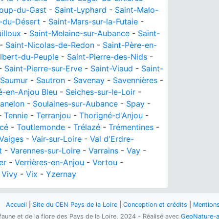
Loup-du-Gast
-
Saint-Lyphard
-
Saint-Malo-
-du-Désert
-
Saint-Mars-sur-la-Futaie
-
illoux
-
Saint-Melaine-sur-Aubance
-
Saint-
-
Saint-Nicolas-de-Redon
-
Saint-Père-en-
ilbert-du-Peuple
-
Saint-Pierre-des-Nids
-
-
Saint-Pierre-sur-Erve
-
Saint-Viaud
-
Saint-
Saumur
-
Sautron
-
Savenay
-
Savennières
-
é-en-Anjou Bleu
-
Seiches-sur-le-Loir
-
anelon
-
Soulaines-sur-Aubance
-
Spay
-
-
Tennie
-
Terranjou
-
Thorigné-d'Anjou
-
rcé
-
Toutlemonde
-
Trélazé
-
Trémentines
-
Vaiges
-
Vair-sur-Loire
-
Val d'Erdre-
t
-
Varennes-sur-Loire
-
Varrains
-
Vay
-
er
-
Verrières-en-Anjou
-
Vertou
-
-
Vivy
-
Vix
-
Yzernay
Accueil
|
Site du CEN Pays de la Loire
|
Conception et crédits
|
Mentions
 faune et de la flore des Pays de la Loire, 2024 - Réalisé avec
GeoNature-a