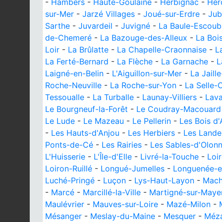
-
Hambers
-
Haute-Goulaine
-
Herbignac
-
Her
sur-Mer
-
Jarzé Villages
-
Joué-sur-Erdre
-
Jub
Sarthe
-
Juvardeil
-
Juvigné
-
La Baule-Escoub
de-Chemeré
-
La Bazouge-des-Alleux
-
La Boi
Loir
-
La Brûlatte
-
La Chapelle-Craonnaise
-
L
La Ferté-Bernard
-
La Flèche
-
La Garnache
-
L
Laigné-en-Belin
-
L'Aiguillon-sur-Mer
-
La Jaill
Roche-Neuville
-
La Roche-sur-Yon
-
La Selle-
Tessoualle
-
La Turballe
-
Launay-Villiers
-
Lava
Le Bourgneuf-la-Forêt
-
Le Coudray-Macouard
Le Lude
-
Le Mazeau
-
Le Pellerin
-
Les Bois d'
-
Les Hauts-d'Anjou
-
Les Herbiers
-
Les Land
Ponts-de-Cé
-
Les Rairies
-
Les Sables-d'Olon
L'Huisserie
-
L'Île-d'Elle
-
Livré-la-Touche
-
Loi
Loiron-Ruillé
-
Longué-Jumelles
-
Longuenée-e
Luché-Pringé
-
Luçon
-
Lys-Haut-Layon
-
Mach
-
Marcé
-
Marcillé-la-Ville
-
Martigné-sur-Maye
Maulévrier
-
Mauves-sur-Loire
-
Mazé-Milon
-
Mésanger
-
Meslay-du-Maine
-
Mesquer
-
Méz