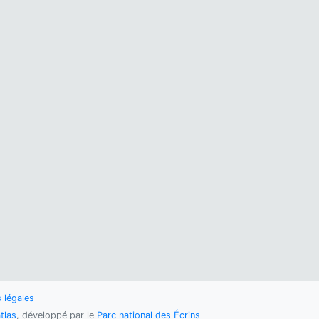
 légales
tlas
, développé par le
Parc national des Écrins