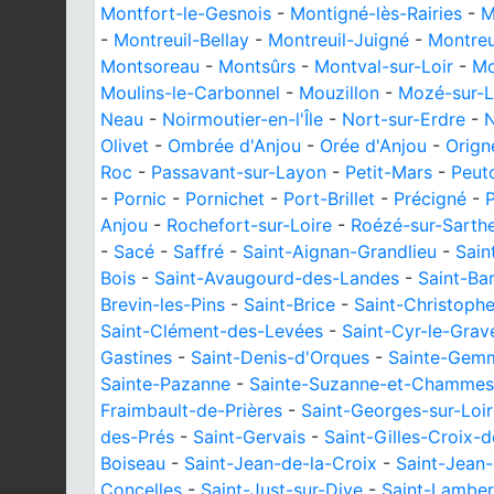
Montfort-le-Gesnois
-
Montigné-lès-Rairies
-
M
-
Montreuil-Bellay
-
Montreuil-Juigné
-
Montreu
Montsoreau
-
Montsûrs
-
Montval-sur-Loir
-
Mo
Moulins-le-Carbonnel
-
Mouzillon
-
Mozé-sur-L
Neau
-
Noirmoutier-en-l'Île
-
Nort-sur-Erdre
-
Olivet
-
Ombrée d'Anjou
-
Orée d'Anjou
-
Orign
Roc
-
Passavant-sur-Layon
-
Petit-Mars
-
Peut
-
Pornic
-
Pornichet
-
Port-Brillet
-
Précigné
-
P
Anjou
-
Rochefort-sur-Loire
-
Roézé-sur-Sarth
-
Sacé
-
Saffré
-
Saint-Aignan-Grandlieu
-
Sain
Bois
-
Saint-Avaugourd-des-Landes
-
Saint-Ba
Brevin-les-Pins
-
Saint-Brice
-
Saint-Christoph
Saint-Clément-des-Levées
-
Saint-Cyr-le-Grave
Gastines
-
Saint-Denis-d'Orques
-
Sainte-Gemm
Sainte-Pazanne
-
Sainte-Suzanne-et-Chammes
Fraimbault-de-Prières
-
Saint-Georges-sur-Loi
des-Prés
-
Saint-Gervais
-
Saint-Gilles-Croix-d
Boiseau
-
Saint-Jean-de-la-Croix
-
Saint-Jean
Concelles
-
Saint-Just-sur-Dive
-
Saint-Lamber