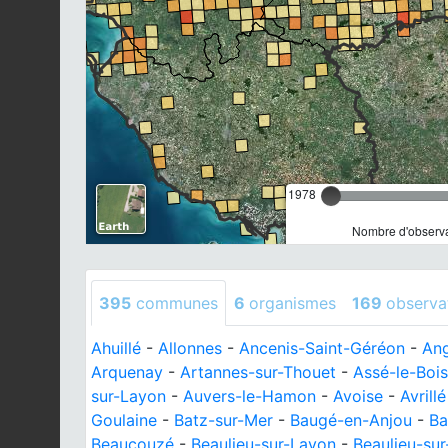
1978
Nombre d'observa
395
communes
6
organismes
169
observa
Ahuillé
-
Allonnes
-
Ancenis-Saint-Géréon
-
An
Arquenay
-
Artannes-sur-Thouet
-
Assé-le-Boi
sur-Layon
-
Auvers-le-Hamon
-
Avoise
-
Avrillé
Goulaine
-
Batz-sur-Mer
-
Baugé-en-Anjou
-
Ba
Beaucouzé
-
Beaulieu-sur-Layon
-
Beaulieu-su