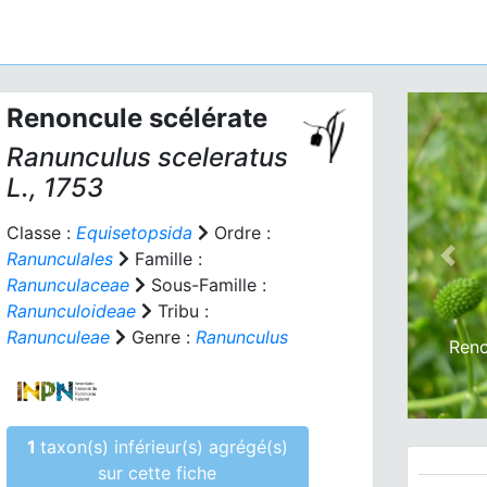
Renoncule scélérate
Ranunculus sceleratus
L., 1753
Classe :
Equisetopsida
Ordre :
Ranunculales
Famille :
Prev
Ranunculaceae
Sous-Famille :
Ranunculoideae
Tribu :
Ranunculeae
Genre :
Ranunculus
Reno
1
taxon(s) inférieur(s) agrégé(s)
sur cette fiche