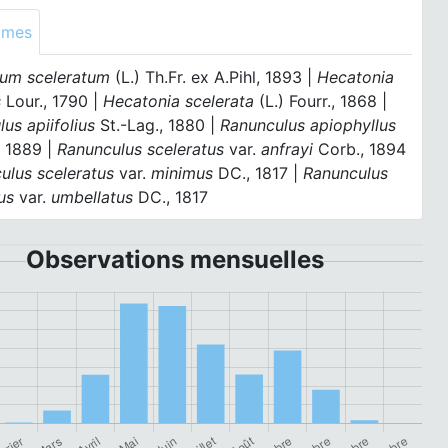
ymes
ium sceleratum
(L.) Th.Fr. ex A.Pihl, 1893 |
Hecatonia
s
Lour., 1790 |
Hecatonia scelerata
(L.) Fourr., 1868 |
us apiifolius
St.-Lag., 1880 |
Ranunculus apiophyllus
, 1889 |
Ranunculus sceleratus
var.
anfrayi
Corb., 1894
ulus sceleratus
var.
minimus
DC., 1817 |
Ranunculus
tus
var.
umbellatus
DC., 1817
Observations mensuelles