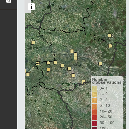
Nombre
d'observations
0– 1
1– 2
2– 5
5– 10
10– 20
20– 50
50– 100
100+