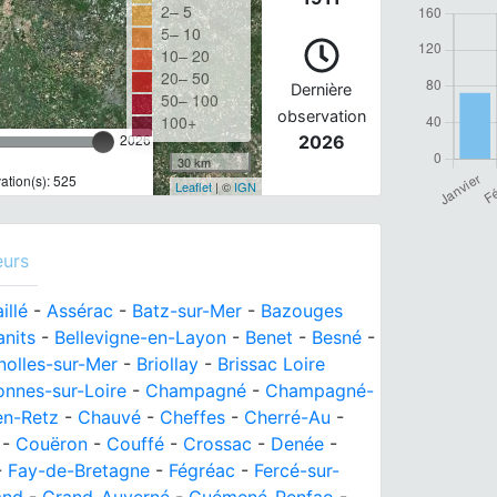
2– 5
5– 10
10– 20
20– 50
Dernière
50– 100
observation
100+
2026
2026
30 km
tion(s): 525
Leaflet
| ©
IGN
eurs
illé
-
Assérac
-
Batz-sur-Mer
-
Bazouges
nits
-
Bellevigne-en-Layon
-
Benet
-
Besné
-
nolles-sur-Mer
-
Briollay
-
Brissac Loire
onnes-sur-Loire
-
Champagné
-
Champagné-
n-Retz
-
Chauvé
-
Cheffes
-
Cherré-Au
-
-
Couëron
-
Couffé
-
Crossac
-
Denée
-
-
Fay-de-Bretagne
-
Fégréac
-
Fercé-sur-