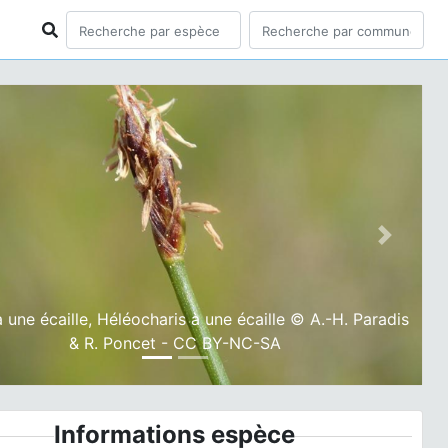
ious
Next
à une écaille, Héléocharis à une écaille © A.-H. Paradis
& R. Poncet - CC BY-NC-SA
Informations espèce