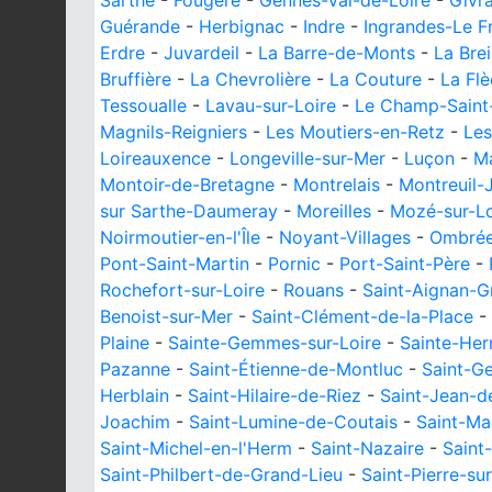
Sarthe
-
Fougeré
-
Gennes-Val-de-Loire
-
Givr
Guérande
-
Herbignac
-
Indre
-
Ingrandes-Le Fr
Erdre
-
Juvardeil
-
La Barre-de-Monts
-
La Brei
Bruffière
-
La Chevrolière
-
La Couture
-
La Fl
Tessoualle
-
Lavau-sur-Loire
-
Le Champ-Saint
Magnils-Reigniers
-
Les Moutiers-en-Retz
-
Les
Loireauxence
-
Longeville-sur-Mer
-
Luçon
-
M
Montoir-de-Bretagne
-
Montrelais
-
Montreuil-
sur Sarthe-Daumeray
-
Moreilles
-
Mozé-sur-L
Noirmoutier-en-l'Île
-
Noyant-Villages
-
Ombrée
Pont-Saint-Martin
-
Pornic
-
Port-Saint-Père
-
Rochefort-sur-Loire
-
Rouans
-
Saint-Aignan-G
Benoist-sur-Mer
-
Saint-Clément-de-la-Place
-
Plaine
-
Sainte-Gemmes-sur-Loire
-
Sainte-Her
Pazanne
-
Saint-Étienne-de-Montluc
-
Saint-G
Herblain
-
Saint-Hilaire-de-Riez
-
Saint-Jean-d
Joachim
-
Saint-Lumine-de-Coutais
-
Saint-Ma
Saint-Michel-en-l'Herm
-
Saint-Nazaire
-
Saint
Saint-Philbert-de-Grand-Lieu
-
Saint-Pierre-su