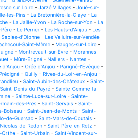
and
-
Grand-Auverné
-
Guémené-Penfao
-
esne sur Loire
-
Jarzé Villages
-
Joué-sur-
lle-les-Pins
-
La Bretonnière-la-Claye
-
La
èche
-
La Jaille-Yvon
-
La Roche-sur-Yon
-
La
-Père
-
Le Perrier
-
Les Hauts-d'Anjou
-
Les
 Sables-d'Olonne
-
Les Velluire-sur-Vendée
-
achecoul-Saint-Même
-
Mauges-sur-Loire
-
Juigné
-
Montrevault-sur-Èvre
-
Morannes
ouet
-
Mûrs-Erigné
-
Nalliers
-
Nantes
-
 d'Anjou
-
Orée d'Anjou
-
Parigné-l'Évêque
-
Précigné
-
Quilly
-
Rives-du-Loir-en-Anjou
-
randlieu
-
Saint-Aubin-des-Châteaux
-
Saint-
Saint-Denis-du-Payré
-
Sainte-Gemme-la-
mine
-
Sainte-Luce-sur-Loire
-
Sainte-
ermain-des-Prés
-
Saint-Gervais
-
Saint-
e-Boiseau
-
Saint-Jean-de-Monts
-
Saint-
lo-de-Guersac
-
Saint-Mars-de-Coutais
-
-Nicolas-de-Redon
-
Saint-Père-en-Retz
-
r-Orthe
-
Saint-Urbain
-
Saint-Vincent-sur-