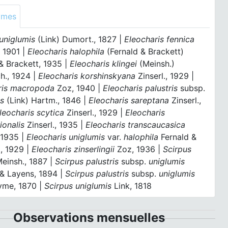
ymes
uniglumis
(Link) Dumort., 1827 |
Eleocharis fennica
 1901 |
Eleocharis halophila
(Fernald & Brackett)
& Brackett, 1935 |
Eleocharis klingei
(Meinsh.)
h., 1924 |
Eleocharis korshinskyana
Zinserl., 1929 |
ris macropoda
Zoz, 1940 |
Eleocharis palustris
subsp.
is
(Link) Hartm., 1846 |
Eleocharis sareptana
Zinserl.,
leocharis scytica
Zinserl., 1929 |
Eleocharis
ionalis
Zinserl., 1935 |
Eleocharis transcaucasica
, 1935 |
Eleocharis uniglumis
var.
halophila
Fernald &
, 1929 |
Eleocharis zinserlingii
Zoz, 1936 |
Scirpus
einsh., 1887 |
Scirpus palustris
subsp.
uniglumis
 & Layens, 1894 |
Scirpus palustris
subsp.
uniglumis
Syme, 1870 |
Scirpus uniglumis
Link, 1818
Observations mensuelles