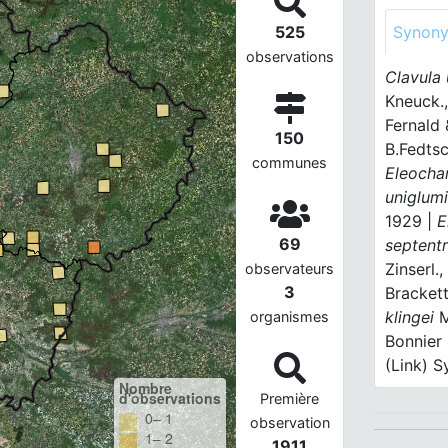
525
Synon
observations
Clavula 
Kneuck.,
Fernald 
150
B.Fedtsc
communes
Eleocha
uniglum
1929 |
E
69
septentr
Zinserl.
observateurs
3
Brackett
klingei
M
organismes
Bonnier
(Link) 
Nombre
d'observations
Première
0– 1
observation
1– 2
1911