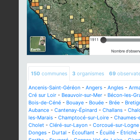
1911
Nombre d'observa
150
communes
3
organismes
69
observat
Ancenis-Saint-Géréon
-
Angers
-
Angles
-
Arma
Cré sur Loir
-
Beauvoir-sur-Mer
-
Bécon-les-Gra
Bois-de-Céné
-
Bouaye
-
Bouée
-
Brée
-
Bretig
Aubance
-
Cantenay-Épinard
-
Challans
-
Chal
les-Marais
-
Champtocé-sur-Loire
-
Chaumes-e
Cholet
-
Cléré-sur-Layon
-
Corcoué-sur-Logne
Donges
-
Durtal
-
Écouflant
-
Écuillé
-
Étriché