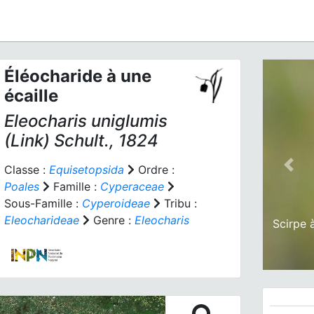
Éléocharide à une
écaille
Eleocharis uniglumis
(Link) Schult., 1824
Classe :
Equisetopsida
Ordre :
Prev
Poales
Famille :
Cyperaceae
Sous-Famille :
Cyperoideae
Tribu :
Eleocharideae
Genre :
Eleocharis
Scirpe 