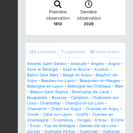
Première
Dernière
observation
observation
1810
2026
123
communes
7
organismes
92
observateurs
Ancenis-Saint-Géréon
-
Andouillé
-
Angers
-
Angrie
-
Assé-le-Bérenger
-
Assé-le-Boisne
-
Assérac
-
Ballon-Saint Mars
-
Baugé-en-Anjou
-
Beaufort-en-
Anjou
-
Beaulieu-sur-Layon
-
Beaupréau-en-Mauges
-
Bellevigne-en-Layon
-
Bellevigne-les-Châteaux
-
Blain
-
Blaison-Saint-Sulpice
-
Bonchamp-lès-Laval
-
Bouguenais
-
Boussay
-
Campbon
-
Chalonnes-sur-
Loire
-
Chambellay
-
Champtocé-sur-Loire
-
Chanverrie
-
Chazé-sur-Argos
-
Chemillé-en-Anjou
-
Cholet
-
Cléré-sur-Layon
-
Couffé
-
Crannes-en-
Champagne
-
Crosmières
-
Donges
-
Erbray
-
Étriché
-
Évron
-
Fay-de-Bretagne
-
Gennes-Val-de-Loire
-
Gorges
-
Guémené-Penfao
-
Guenrouet
-
Guérande
-