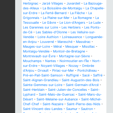
Herbignac
-
Jarzé Villages
-
Juvardeil
-
La Bazouge-
des-Alleux
-
La Boissière-de-Montaigu
-
La Chapelle-
sur-Erdre
-
La Ferté-Bernard
-
La Flèche
-
La
Grigonnais
-
La Plaine-sur-Mer
-
La Romagne
-
La
Tessoualle
-
Le Gâvre
-
Le Lion-d'Angers
-
Le Lude
-
Les Garennes sur Loire
-
Les Herbiers
-
Les Ponts-
de-Cé
-
Les Sables-d'Olonne
-
Les Velluire-sur-
Vendée
-
Loire-Authion
-
Loireauxence
-
Longuenée-
en-Anjou
-
Louverné
-
Maresché
-
Massérac
-
Mauges-sur-Loire
-
Méral
-
Mesquer
-
Missillac
-
Montaigu-Vendée
-
Montoir-de-Bretagne
-
Montrevault-sur-Èvre
-
Mortagne-sur-Sèvre
-
Mouchamps
-
Nantes
-
Noirmoutier-en-l'Île
-
Nort-
sur-Erdre
-
Noyant-Villages
-
Nozay
-
Ombrée
d'Anjou
-
Orvault
-
Piriac-sur-Mer
-
Pontchâteau
-
Pré-en-Pail-Saint-Samson
-
Ruffigné
-
Sacé
-
Saffré
-
Saint-Aignan-Grandlieu
-
Saint-Augustin-des-Bois
-
Sainte-Gemmes-sur-Loire
-
Saint-Germain-d'Arcé
-
Saint-Herblain
-
Saint-Julien-de-Concelles
-
Saint-
Lyphard
-
Saint-Malo-de-Guersac
-
Saint-Mars-du-
Désert
-
Saint-Melaine-sur-Aubance
-
Saint-Michel-
Chef-Chef
-
Saint-Nazaire
-
Saint-Pierre-des-Nids
-
Saint-Vincent-des-Landes
-
Saumur
-
Sautron
-