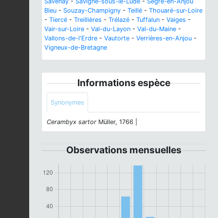
Savenay
-
Savigné-sous-le-Lude
-
Segré-en-Anjou
Bleu
-
Souzay-Champigny
-
Teillé
-
Thouaré-sur-Loire
-
Tiercé
-
Treillières
-
Trélazé
-
Tuffalun
-
Vaiges
-
Vair-sur-Loire
-
Val-du-Layon
-
Val-du-Maine
-
Vallons-de-l'Erdre
-
Vautorte
-
Verrières-en-Anjou
-
Vigneux-de-Bretagne
Informations espèce
Synonymes
Cerambyx sartor
Müller, 1766 |
Observations mensuelles