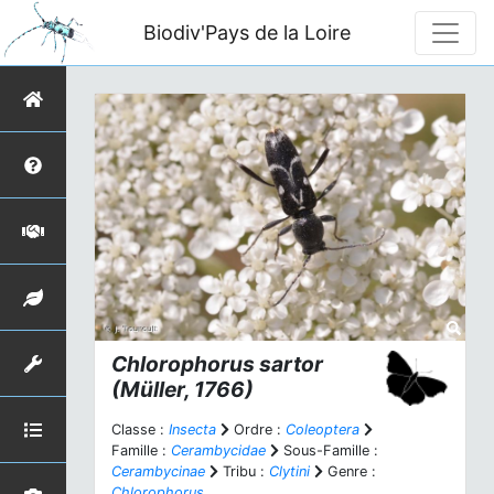
Biodiv'Pays de la Loire
Chlorophorus sartor
(Müller, 1766)
Classe :
Insecta
Ordre :
Coleoptera
Famille :
Cerambycidae
Sous-Famille :
Cerambycinae
Tribu :
Clytini
Genre :
Chlorophorus