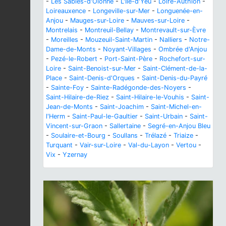
-
Les Sables-d'Olonne
-
L'Île-d'Yeu
-
Loire-Authion
-
Loireauxence
-
Longeville-sur-Mer
-
Longuenée-en-
Anjou
-
Mauges-sur-Loire
-
Mauves-sur-Loire
-
Montrelais
-
Montreuil-Bellay
-
Montrevault-sur-Èvre
-
Moreilles
-
Mouzeuil-Saint-Martin
-
Nalliers
-
Notre-
Dame-de-Monts
-
Noyant-Villages
-
Ombrée d'Anjou
-
Pezé-le-Robert
-
Port-Saint-Père
-
Rochefort-sur-
Loire
-
Saint-Benoist-sur-Mer
-
Saint-Clément-de-la-
Place
-
Saint-Denis-d'Orques
-
Saint-Denis-du-Payré
-
Sainte-Foy
-
Sainte-Radégonde-des-Noyers
-
Saint-Hilaire-de-Riez
-
Saint-Hilaire-le-Vouhis
-
Saint-
Jean-de-Monts
-
Saint-Joachim
-
Saint-Michel-en-
l'Herm
-
Saint-Paul-le-Gaultier
-
Saint-Urbain
-
Saint-
Vincent-sur-Graon
-
Sallertaine
-
Segré-en-Anjou Bleu
-
Soulaire-et-Bourg
-
Soullans
-
Trélazé
-
Triaize
-
Turquant
-
Vair-sur-Loire
-
Val-du-Layon
-
Vertou
-
Vix
-
Yzernay