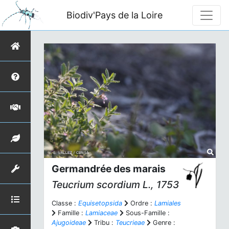
Biodiv'Pays de la Loire
Germandrée des marais
Teucrium scordium
L., 1753
Classe :
Equisetopsida
Ordre :
Lamiales
Famille :
Lamiaceae
Sous-Famille :
Ajugoideae
Tribu :
Teucrieae
Genre :