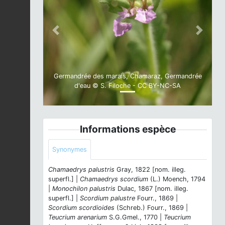
Previous
Next
Germandrée des marais, Chamaraz, Germandrée
d'eau © S. Filoche - CC BY-NC-SA
Informations espèce
Synonymes
Chamaedrys palustris
Gray, 1822 [nom. illeg.
superfl.] |
Chamaedrys scordium
(L.) Moench, 1794
|
Monochilon palustris
Dulac, 1867 [nom. illeg.
superfl.] |
Scordium palustre
Fourr., 1869 |
Scordium scordioides
(Schreb.) Fourr., 1869 |
Teucrium arenarium
S.G.Gmel., 1770 |
Teucrium