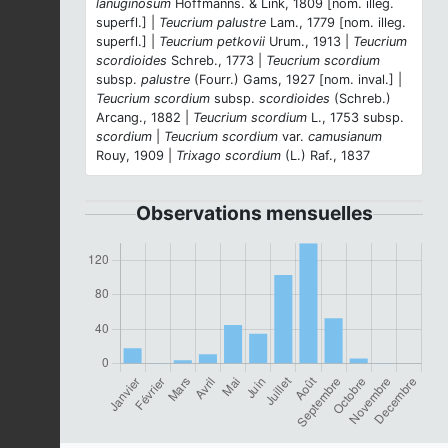
lanuginosum
Hoffmanns. & Link, 1809 [nom. illeg.
superfl.] |
Teucrium palustre
Lam., 1779 [nom. illeg.
superfl.] |
Teucrium petkovii
Urum., 1913 |
Teucrium
scordioides
Schreb., 1773 |
Teucrium scordium
subsp.
palustre
(Fourr.) Gams, 1927 [nom. inval.] |
Teucrium scordium
subsp.
scordioides
(Schreb.)
Arcang., 1882 |
Teucrium scordium
L., 1753 subsp.
scordium
|
Teucrium scordium
var.
camusianum
Rouy, 1909 |
Trixago scordium
(L.) Raf., 1837
Observations mensuelles