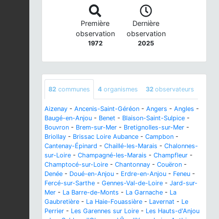
Première
Dernière
observation
observation
1972
2025
82
communes
4
organismes
32
observateurs
Aizenay
-
Ancenis-Saint-Géréon
-
Angers
-
Angles
-
Baugé-en-Anjou
-
Benet
-
Blaison-Saint-Sulpice
-
Bouvron
-
Brem-sur-Mer
-
Bretignolles-sur-Mer
-
Briollay
-
Brissac Loire Aubance
-
Campbon
-
Cantenay-Épinard
-
Chaillé-les-Marais
-
Chalonnes-
sur-Loire
-
Champagné-les-Marais
-
Champfleur
-
Champtocé-sur-Loire
-
Chantonnay
-
Couëron
-
Denée
-
Doué-en-Anjou
-
Erdre-en-Anjou
-
Feneu
-
Fercé-sur-Sarthe
-
Gennes-Val-de-Loire
-
Jard-sur-
Mer
-
La Barre-de-Monts
-
La Garnache
-
La
Gaubretière
-
La Haie-Fouassière
-
Lavernat
-
Le
Perrier
-
Les Garennes sur Loire
-
Les Hauts-d'Anjou