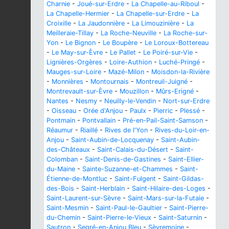
Charnie
-
Joué-sur-Erdre
-
La Chapelle-au-Riboul
-
La Chapelle-Hermier
-
La Chapelle-sur-Erdre
-
La
Croixille
-
La Jaudonnière
-
La Limouzinière
-
La
Meilleraie-Tillay
-
La Roche-Neuville
-
La Roche-sur-
Yon
-
Le Bignon
-
Le Boupère
-
Le Loroux-Bottereau
-
Le May-sur-Èvre
-
Le Pallet
-
Le Poiré-sur-Vie
-
Lignières-Orgères
-
Loire-Authion
-
Luché-Pringé
-
Mauges-sur-Loire
-
Mazé-Milon
-
Moisdon-la-Rivière
-
Monnières
-
Montournais
-
Montreuil-Juigné
-
Montrevault-sur-Èvre
-
Mouzillon
-
Mûrs-Erigné
-
Nantes
-
Nesmy
-
Neuilly-le-Vendin
-
Nort-sur-Erdre
-
Oisseau
-
Orée d'Anjou
-
Paulx
-
Pierric
-
Plessé
-
Pontmain
-
Pontvallain
-
Pré-en-Pail-Saint-Samson
-
Réaumur
-
Riaillé
-
Rives de l'Yon
-
Rives-du-Loir-en-
Anjou
-
Saint-Aubin-de-Locquenay
-
Saint-Aubin-
des-Châteaux
-
Saint-Calais-du-Désert
-
Saint-
Colomban
-
Saint-Denis-de-Gastines
-
Saint-Ellier-
du-Maine
-
Sainte-Suzanne-et-Chammes
-
Saint-
Étienne-de-Montluc
-
Saint-Fulgent
-
Saint-Gildas-
des-Bois
-
Saint-Herblain
-
Saint-Hilaire-des-Loges
-
Saint-Laurent-sur-Sèvre
-
Saint-Mars-sur-la-Futaie
-
Saint-Mesmin
-
Saint-Paul-le-Gaultier
-
Saint-Pierre-
du-Chemin
-
Saint-Pierre-le-Vieux
-
Saint-Saturnin
-
Sautron
-
Segré-en-Anjou Bleu
-
Sèvremoine
-