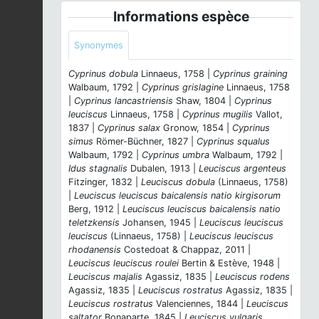
Informations espèce
Synonymes
Cyprinus dobula
Linnaeus, 1758 |
Cyprinus graining
Walbaum, 1792 |
Cyprinus grislagine
Linnaeus, 1758
|
Cyprinus lancastriensis
Shaw, 1804 |
Cyprinus
leuciscus
Linnaeus, 1758 |
Cyprinus mugilis
Vallot,
1837 |
Cyprinus salax
Gronow, 1854 |
Cyprinus
simus
Römer-Büchner, 1827 |
Cyprinus squalus
Walbaum, 1792 |
Cyprinus umbra
Walbaum, 1792 |
Idus stagnalis
Dubalen, 1913 |
Leuciscus argenteus
Fitzinger, 1832 |
Leuciscus dobula
(Linnaeus, 1758)
|
Leuciscus leuciscus baicalensis natio kirgisorum
Berg, 1912 |
Leuciscus leuciscus baicalensis natio
teletzkensis
Johansen, 1945 |
Leuciscus leuciscus
leuciscus
(Linnaeus, 1758) |
Leuciscus leuciscus
rhodanensis
Costedoat & Chappaz, 2011 |
Leuciscus leuciscus roulei
Bertin & Estève, 1948 |
Leuciscus majalis
Agassiz, 1835 |
Leuciscus rodens
Agassiz, 1835 |
Leuciscus rostratus
Agassiz, 1835 |
Leuciscus rostratus
Valenciennes, 1844 |
Leuciscus
saltator
Bonaparte, 1845 |
Leuciscus vulgaris