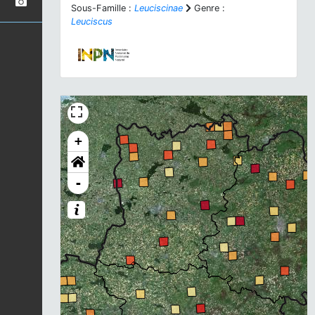
Sous-Famille :
Leuciscinae
Genre :
Leuciscus
+
-