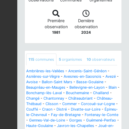
Première
Dernière
observation
observation
1981
2024
115
communes
5
organismes
10
observateurs
Ambrières-les-Vallées
-
Ancenis-Saint-Géréon
-
Asnières-sur-Vègre
-
Avesnes-en-Saosnois
-
Avezé
-
Avoise
-
Ballon-Saint Mars
-
Basse-Goulaine
-
Beaupréau-en-Mauges
-
Bellevigne-en-Layon
-
Blain
-
Bonchamp-lès-Laval
-
Bouchemaine
-
Chailland
-
Changé
-
Chantonnay
-
Châteaubriant
-
Château-
Thébaud
-
Clisson
-
Commer
-
Corcoué-sur-Logne
-
Couffé
-
Craon
-
Distré
-
Divatte-sur-Loire
-
Épineu-
le-Chevreuil
-
Fay-de-Bretagne
-
Fontenay-le-Comte
-
Gennes-Val-de-Loire
-
Gorges
-
Guémené-Penfao
-
Haute-Goulaine
-
Javron-les-Chapelles
-
Joué-en-