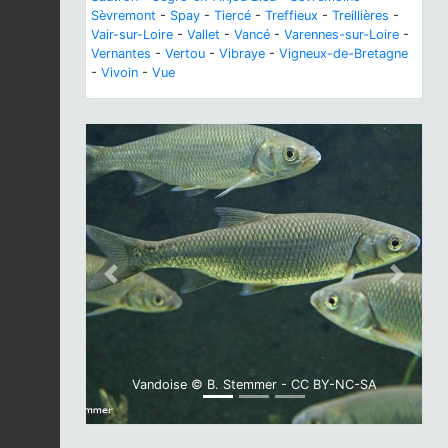
Sèvremont
-
Spay
-
Tiercé
-
Treffieux
-
Treillières
-
Vair-sur-Loire
-
Vallet
-
Vancé
-
Varennes-sur-Loire
-
Vernantes
-
Vertou
-
Vibraye
-
Vigneux-de-Bretagne
-
Vivoin
-
Vue
Previous
Next
Vandoise © B. Stemmer - CC BY-NC-SA