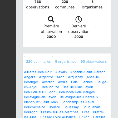
766
220
5
observations
communes
organismes
Première
Dernière
observation
observation
2000
2026
220
communes
5
organismes
60
observateurs
Aillières-Beauvoir
-
Alexain
-
Ancenis-Saint-Géréon
-
Angers
-
Argentré
-
Aron
-
Arquenay
-
Assé-le-
Bérenger
-
Averton
-
Avrillé
-
Bais
-
Bannes
-
Baugé-
en-Anjou
-
Beaucouzé
-
Beaulieu-sur-Layon
-
Beaulieu-sur-Oudon
-
Beaupréau-en-Mauges
-
Bellevigne-en-Layon
-
Bellevigne-les-Châteaux
-
Blandouet-Saint Jean
-
Bonchamp-lès-Laval
-
Bouchemaine
-
Bouère
-
Bouessay
-
Bouguenais
-
Bourgon
-
Brains-sur-les-Marches
-
Brée
-
Brette-
les-Pins
-
Brissac Loire Aubance
-
Brûlon
-
Carelles
-