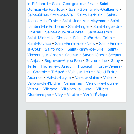
le-Fléchard
-
Saint-Georges-sur-Erve
-
Saint-
Germain-le-Fouilloux
-
Saint-Germain-le-Guillaume
-
Saint-Gilles-Croix-de-Vie
-
Saint-Herblain
-
Saint-
Jean-de-la-Croix
-
Saint-Jean-sur-Mayenne
-
Saint-
Lambert-la-Potherie
-
Saint-Léger
-
Saint-Léger-de-
Linières
-
Saint-Loup-du-Dorat
-
Saint-Mesmin
-
Saint-Michel-le-Cloucq
-
Saint-Ouën-des-Toits
-
Saint-Pavace
-
Saint-Pierre-des-Nids
-
Saint-Pierre-
la-Cour
-
Saint-Poix
-
Saint-Rémy-de-Sillé
-
Saint-
Vincent-sur-Graon
-
Saumur
-
Savennières
-
Sceaux-
d'Anjou
-
Segré-en-Anjou Bleu
-
Sèvremoine
-
Spay
-
Teillé
-
Thorigné-d'Anjou
-
Thubœuf
-
Torcé-Viviers-
en-Charnie
-
Trélazé
-
Vair-sur-Loire
-
Val d'Erdre-
Auxence
-
Val-du-Layon
-
Val-du-Maine
-
Vallet
-
Vallons-de-l'Erdre
-
Vernantes
-
Vernoil-le-Fourrier
-
Vertou
-
Vibraye
-
Villaines-la-Juhel
-
Villiers-
Charlemagne
-
Vivy
-
Voutré
-
Yvré-l'Évêque