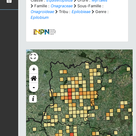
Classe :
Equisetopsida
Ordre :
Myrtales
Famille :
Onagraceae
Sous-Famille :
Onagroideae
Tribu :
Epilobieae
Genre :
Epilobium
+
-