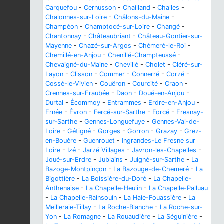
Carquefou
-
Cernusson
-
Chailland
-
Challes
-
Chalonnes-sur-Loire
-
Châlons-du-Maine
-
Champéon
-
Champtocé-sur-Loire
-
Changé
-
Chantonnay
-
Châteaubriant
-
Château-Gontier-sur-
Mayenne
-
Chazé-sur-Argos
-
Chémeré-le-Roi
-
Chemillé-en-Anjou
-
Chenillé-Champteussé
-
Chevaigné-du-Maine
-
Chevillé
-
Cholet
-
Cléré-sur-
Layon
-
Clisson
-
Commer
-
Connerré
-
Corzé
-
Cossé-le-Vivien
-
Couëron
-
Courcité
-
Craon
-
Crennes-sur-Fraubée
-
Daon
-
Doué-en-Anjou
-
Durtal
-
Écommoy
-
Entrammes
-
Erdre-en-Anjou
-
Ernée
-
Évron
-
Fercé-sur-Sarthe
-
Forcé
-
Fresnay-
sur-Sarthe
-
Gennes-Longuefuye
-
Gennes-Val-de-
Loire
-
Gétigné
-
Gorges
-
Gorron
-
Grazay
-
Grez-
en-Bouère
-
Guenrouet
-
Ingrandes-Le Fresne sur
Loire
-
Izé
-
Jarzé Villages
-
Javron-les-Chapelles
-
Joué-sur-Erdre
-
Jublains
-
Juigné-sur-Sarthe
-
La
Bazoge-Montpinçon
-
La Bazouge-de-Chemeré
-
La
Bigottière
-
La Boissière-du-Doré
-
La Chapelle-
Anthenaise
-
La Chapelle-Heulin
-
La Chapelle-Palluau
-
La Chapelle-Rainsouin
-
La Haie-Fouassière
-
La
Meilleraie-Tillay
-
La Roche-Blanche
-
La Roche-sur-
Yon
-
La Romagne
-
La Rouaudière
-
La Séguinière
-