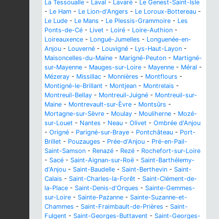
La Tessoualle
-
Laval
-
Lavaré
-
Le Genest-Saint-Isle
-
Le Ham
-
Le Lion-d'Angers
-
Le Loroux-Bottereau
-
Le Lude
-
Le Mans
-
Le Plessis-Grammoire
-
Les
Ponts-de-Cé
-
Livet
-
Loiré
-
Loire-Authion
-
Loireauxence
-
Longué-Jumelles
-
Longuenée-en-
Anjou
-
Louverné
-
Louvigné
-
Lys-Haut-Layon
-
Maisoncelles-du-Maine
-
Marigné-Peuton
-
Martigné-
sur-Mayenne
-
Mauges-sur-Loire
-
Mayenne
-
Méral
-
Mézeray
-
Missillac
-
Monnières
-
Montflours
-
Montigné-le-Brillant
-
Montjean
-
Montrelais
-
Montreuil-Bellay
-
Montreuil-Juigné
-
Montreuil-sur-
Maine
-
Montrevault-sur-Èvre
-
Montsûrs
-
Mortagne-sur-Sèvre
-
Moulay
-
Mouliherne
-
Mozé-
sur-Louet
-
Nantes
-
Neau
-
Olivet
-
Ombrée d'Anjou
-
Origné
-
Parigné-sur-Braye
-
Pontchâteau
-
Port-
Brillet
-
Pouzauges
-
Prée-d'Anjou
-
Pré-en-Pail-
Saint-Samson
-
Renazé
-
Rezé
-
Rochefort-sur-Loire
-
Sacé
-
Saint-Aignan-sur-Roë
-
Saint-Barthélemy-
d'Anjou
-
Saint-Baudelle
-
Saint-Berthevin
-
Saint-
Calais
-
Saint-Charles-la-Forêt
-
Saint-Clément-de-
la-Place
-
Saint-Denis-d'Orques
-
Sainte-Gemmes-
sur-Loire
-
Sainte-Pazanne
-
Sainte-Suzanne-et-
Chammes
-
Saint-Fraimbault-de-Prières
-
Saint-
Fulgent
-
Saint-Georges-Buttavent
-
Saint-Georges-