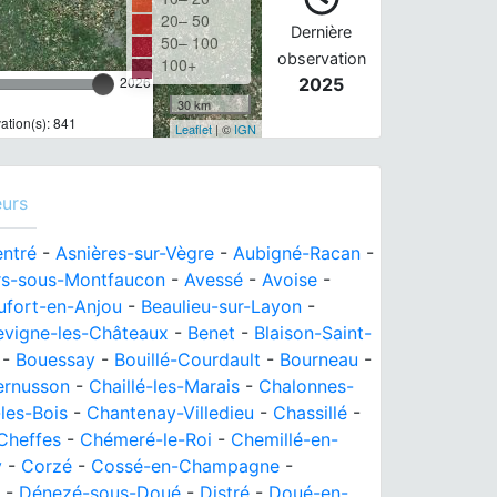
20– 50
Dernière
50– 100
observation
100+
2026
2025
30 km
tion(s): 841
Leaflet
| ©
IGN
eurs
ntré
-
Asnières-sur-Vègre
-
Aubigné-Racan
-
rs-sous-Montfaucon
-
Avessé
-
Avoise
-
ufort-en-Anjou
-
Beaulieu-sur-Layon
-
evigne-les-Châteaux
-
Benet
-
Blaison-Saint-
-
Bouessay
-
Bouillé-Courdault
-
Bourneau
-
ernusson
-
Chaillé-les-Marais
-
Chalonnes-
les-Bois
-
Chantenay-Villedieu
-
Chassillé
-
Cheffes
-
Chémeré-le-Roi
-
Chemillé-en-
y
-
Corzé
-
Cossé-en-Champagne
-
-
Dénezé-sous-Doué
-
Distré
-
Doué-en-