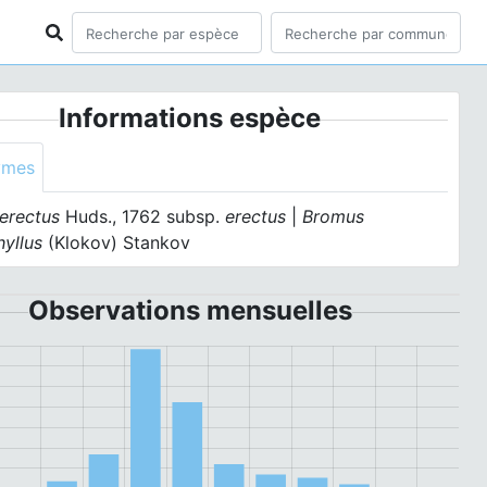
Informations espèce
ymes
erectus
Huds., 1762 subsp.
erectus
|
Bromus
hyllus
(Klokov) Stankov
Observations mensuelles