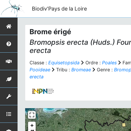
Biodiv'Pays de la Loire
Brome érigé
Bromopsis erecta
(Huds.) Four
erecta
Classe :
Equisetopsida
Ordre :
Poales
Fami
Pooideae
Tribu :
Bromeae
Genre :
Bromop
erecta
+