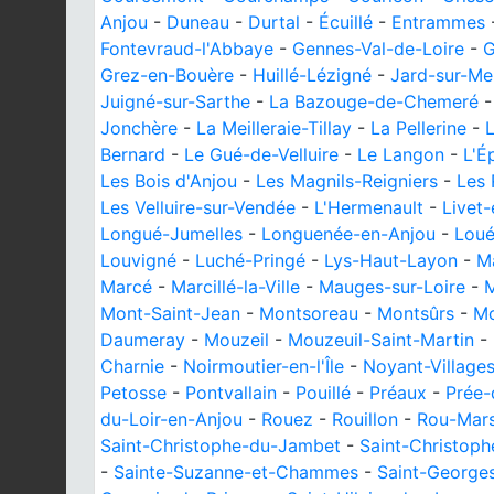
Anjou
-
Duneau
-
Durtal
-
Écuillé
-
Entrammes
Fontevraud-l'Abbaye
-
Gennes-Val-de-Loire
-
G
Grez-en-Bouère
-
Huillé-Lézigné
-
Jard-sur-Me
Juigné-sur-Sarthe
-
La Bazouge-de-Chemeré
Jonchère
-
La Meilleraie-Tillay
-
La Pellerine
-
Bernard
-
Le Gué-de-Velluire
-
Le Langon
-
L'É
Les Bois d'Anjou
-
Les Magnils-Reigniers
-
Les 
Les Velluire-sur-Vendée
-
L'Hermenault
-
Livet
Longué-Jumelles
-
Longuenée-en-Anjou
-
Lou
Louvigné
-
Luché-Pringé
-
Lys-Haut-Layon
-
M
Marcé
-
Marcillé-la-Ville
-
Mauges-sur-Loire
-
M
Mont-Saint-Jean
-
Montsoreau
-
Montsûrs
-
Mo
Daumeray
-
Mouzeil
-
Mouzeuil-Saint-Martin
-
Charnie
-
Noirmoutier-en-l'Île
-
Noyant-Village
Petosse
-
Pontvallain
-
Pouillé
-
Préaux
-
Prée-
du-Loir-en-Anjou
-
Rouez
-
Rouillon
-
Rou-Mar
Saint-Christophe-du-Jambet
-
Saint-Christop
-
Sainte-Suzanne-et-Chammes
-
Saint-Georges