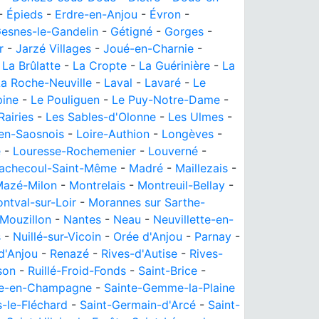
-
Épieds
-
Erdre-en-Anjou
-
Évron
-
esnes-le-Gandelin
-
Gétigné
-
Gorges
-
r
-
Jarzé Villages
-
Joué-en-Charnie
-
-
La Brûlatte
-
La Cropte
-
La Guérinière
-
La
La Roche-Neuville
-
Laval
-
Lavaré
-
Le
pine
-
Le Pouliguen
-
Le Puy-Notre-Dame
-
Rairies
-
Les Sables-d'Olonne
-
Les Ulmes
-
-en-Saosnois
-
Loire-Authion
-
Longèves
-
é
-
Louresse-Rochemenier
-
Louverné
-
achecoul-Saint-Même
-
Madré
-
Maillezais
-
azé-Milon
-
Montrelais
-
Montreuil-Bellay
-
ntval-sur-Loir
-
Morannes sur Sarthe-
Mouzillon
-
Nantes
-
Neau
-
Neuvillette-en-
s
-
Nuillé-sur-Vicoin
-
Orée d'Anjou
-
Parnay
-
d'Anjou
-
Renazé
-
Rives-d'Autise
-
Rives-
son
-
Ruillé-Froid-Fonds
-
Saint-Brice
-
he-en-Champagne
-
Sainte-Gemme-la-Plaine
-le-Fléchard
-
Saint-Germain-d'Arcé
-
Saint-