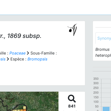
r., 1869 subsp.
Synon
Bromus 
lle :
Poaceae
Sous-Famille :
heterop
sis
Espèce :
Bromopsis
841