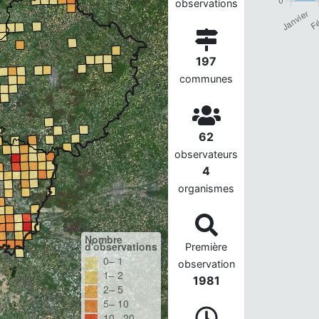
observations
197
communes
62
observateurs
4
organismes
Nombre
d'observations
Première
0– 1
observation
1– 2
1981
2– 5
5– 10
10– 20