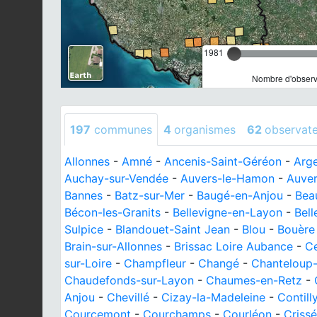
1981
Nombre d'observa
197
communes
4
organismes
62
observat
Allonnes
-
Amné
-
Ancenis-Saint-Géréon
-
Arge
Auchay-sur-Vendée
-
Auvers-le-Hamon
-
Auve
Bannes
-
Batz-sur-Mer
-
Baugé-en-Anjou
-
Bea
Bécon-les-Granits
-
Bellevigne-en-Layon
-
Bell
Sulpice
-
Blandouet-Saint Jean
-
Blou
-
Bouère
Brain-sur-Allonnes
-
Brissac Loire Aubance
-
C
sur-Loire
-
Champfleur
-
Changé
-
Chanteloup-
Chaudefonds-sur-Layon
-
Chaumes-en-Retz
-
Anjou
-
Chevillé
-
Cizay-la-Madeleine
-
Contill
Courcemont
-
Courchamps
-
Courléon
-
Crissé