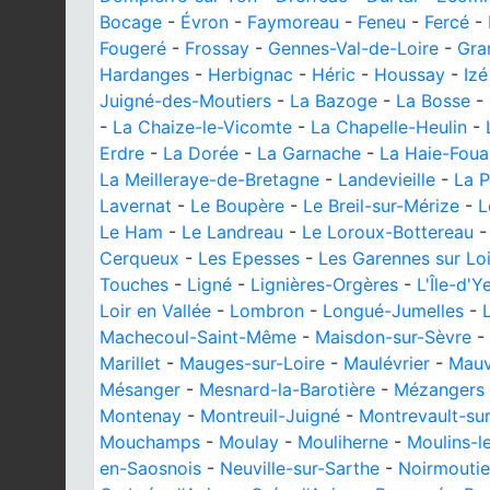
Bocage
-
Évron
-
Faymoreau
-
Feneu
-
Fercé
-
Fougeré
-
Frossay
-
Gennes-Val-de-Loire
-
Gra
Hardanges
-
Herbignac
-
Héric
-
Houssay
-
Izé
Juigné-des-Moutiers
-
La Bazoge
-
La Bosse
-
-
La Chaize-le-Vicomte
-
La Chapelle-Heulin
-
Erdre
-
La Dorée
-
La Garnache
-
La Haie-Foua
La Meilleraye-de-Bretagne
-
Landevieille
-
La P
Lavernat
-
Le Boupère
-
Le Breil-sur-Mérize
-
L
Le Ham
-
Le Landreau
-
Le Loroux-Bottereau
Cerqueux
-
Les Epesses
-
Les Garennes sur Lo
Touches
-
Ligné
-
Lignières-Orgères
-
L'Île-d'Y
Loir en Vallée
-
Lombron
-
Longué-Jumelles
-
Machecoul-Saint-Même
-
Maisdon-sur-Sèvre
-
Marillet
-
Mauges-sur-Loire
-
Maulévrier
-
Mauv
Mésanger
-
Mesnard-la-Barotière
-
Mézangers
Montenay
-
Montreuil-Juigné
-
Montrevault-su
Mouchamps
-
Moulay
-
Mouliherne
-
Moulins-l
en-Saosnois
-
Neuville-sur-Sarthe
-
Noirmoutier