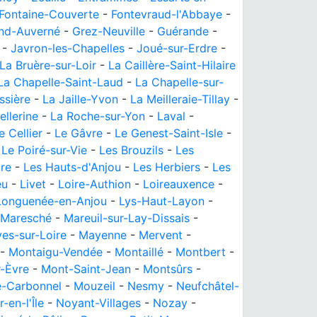
Fontaine-Couverte
-
Fontevraud-l'Abbaye
-
nd-Auverné
-
Grez-Neuville
-
Guérande
-
-
Javron-les-Chapelles
-
Joué-sur-Erdre
-
La Bruère-sur-Loir
-
La Caillère-Saint-Hilaire
La Chapelle-Saint-Laud
-
La Chapelle-sur-
ssière
-
La Jaille-Yvon
-
La Meilleraie-Tillay
-
ellerine
-
La Roche-sur-Yon
-
Laval
-
e Cellier
-
Le Gâvre
-
Le Genest-Saint-Isle
-
-
Le Poiré-sur-Vie
-
Les Brouzils
-
Les
ire
-
Les Hauts-d'Anjou
-
Les Herbiers
-
Les
eu
-
Livet
-
Loire-Authion
-
Loireauxence
-
Longuenée-en-Anjou
-
Lys-Haut-Layon
-
Maresché
-
Mareuil-sur-Lay-Dissais
-
es-sur-Loire
-
Mayenne
-
Mervent
-
-
Montaigu-Vendée
-
Montaillé
-
Montbert
-
r-Èvre
-
Mont-Saint-Jean
-
Montsûrs
-
e-Carbonnel
-
Mouzeil
-
Nesmy
-
Neufchâtel-
-en-l'Île
-
Noyant-Villages
-
Nozay
-