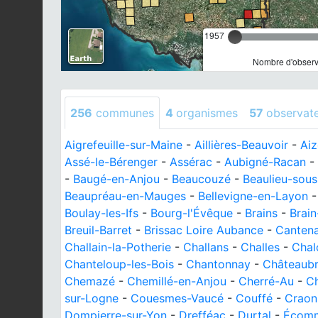
1957
Nombre d'observa
256
communes
4
organismes
57
observat
Aigrefeuille-sur-Maine
-
Aillières-Beauvoir
-
Ai
Assé-le-Bérenger
-
Assérac
-
Aubigné-Racan
-
-
Baugé-en-Anjou
-
Beaucouzé
-
Beaulieu-sous
Beaupréau-en-Mauges
-
Bellevigne-en-Layon
Boulay-les-Ifs
-
Bourg-l'Évêque
-
Brains
-
Brain
Breuil-Barret
-
Brissac Loire Aubance
-
Cantena
Challain-la-Potherie
-
Challans
-
Challes
-
Chal
Chanteloup-les-Bois
-
Chantonnay
-
Châteaubr
Chemazé
-
Chemillé-en-Anjou
-
Cherré-Au
-
Ch
sur-Logne
-
Couesmes-Vaucé
-
Couffé
-
Craon
Dompierre-sur-Yon
-
Drefféac
-
Durtal
-
Écom