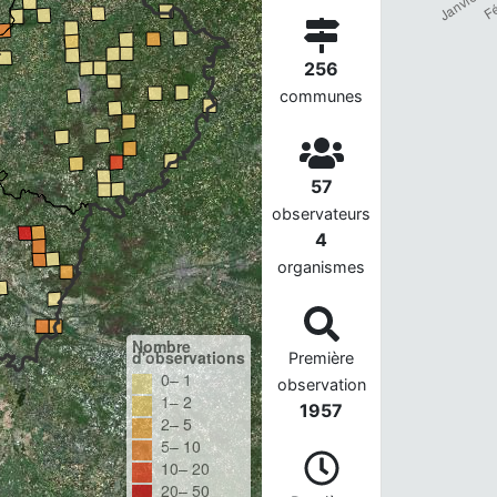
256
communes
57
observateurs
4
organismes
Nombre
d'observations
Première
0– 1
observation
1– 2
1957
2– 5
5– 10
10– 20
20– 50