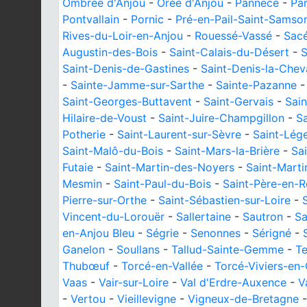
Ombrée d'Anjou
-
Orée d'Anjou
-
Pannecé
-
Par
Pontvallain
-
Pornic
-
Pré-en-Pail-Saint-Samso
Rives-du-Loir-en-Anjou
-
Rouessé-Vassé
-
Sac
Augustin-des-Bois
-
Saint-Calais-du-Désert
-
S
Saint-Denis-de-Gastines
-
Saint-Denis-la-Chev
-
Sainte-Jamme-sur-Sarthe
-
Sainte-Pazanne
Saint-Georges-Buttavent
-
Saint-Gervais
-
Sain
Hilaire-de-Voust
-
Saint-Juire-Champgillon
-
Sa
Potherie
-
Saint-Laurent-sur-Sèvre
-
Saint-Lége
Saint-Malô-du-Bois
-
Saint-Mars-la-Brière
-
Sa
Futaie
-
Saint-Martin-des-Noyers
-
Saint-Marti
Mesmin
-
Saint-Paul-du-Bois
-
Saint-Père-en-R
Pierre-sur-Orthe
-
Saint-Sébastien-sur-Loire
-
Vincent-du-Lorouër
-
Sallertaine
-
Sautron
-
Sa
en-Anjou Bleu
-
Ségrie
-
Senonnes
-
Sérigné
-
Ganelon
-
Soullans
-
Tallud-Sainte-Gemme
-
Te
Thubœuf
-
Torcé-en-Vallée
-
Torcé-Viviers-en-
Vaas
-
Vair-sur-Loire
-
Val d'Erdre-Auxence
-
V
-
Vertou
-
Vieillevigne
-
Vigneux-de-Bretagne