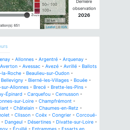
Dernière
50– 100
observation
100+
2026
2026
30 km
tion(s): 651
Leaflet
| ©
IGN
eurs
zenay
-
Allonnes
-
Argentré
-
Arquenay
-
Averton
-
Avessac
-
Avezé
-
Avrillé
-
Ballots
-la-Roche
-
Beaulieu-sur-Oudon
-
-
Bellevigny
-
Bierné-les-Villages
-
Bouée
-
-sur-Allonnes
-
Brecé
-
Brette-les-Pins
-
y-Épinard
-
Carquefou
-
Cernusson
-
onnes-sur-Loire
-
Champfrémont
-
iant
-
Châtelain
-
Chaumes-en-Retz
-
olet
-
Clisson
-
Coëx
-
Congrier
-
Corcoué-
-
Dangeul
-
Désertines
-
Divatte-sur-Loire
-
moy
-
Écuillé
-
Entrammes
-
Essarts en