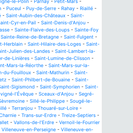
igné-le-Pôlin
-
Parnay
-
Petit-Mars
-
n
-
Puceul
-
Puy-de-Serre
-
Rahay
-
Riaillé
-
é
-
Saint-Aubin-des-Châteaux
-
Saint-
aint-Cyr-en-Pail
-
Saint-Denis-d'Anjou
-
asse
-
Sainte-Flaive-des-Loups
-
Sainte-Foy
-
Sainte-Reine-de-Bretagne
-
Saint-Fulgent
-
t-Herblain
-
Saint-Hilaire-des-Loges
-
Saint-
int-Julien-des-Landes
-
Saint-Lambert-la-
r-de-Linières
-
Saint-Lumine-de-Clisson
-
int-Mars-la-Réorthe
-
Saint-Mars-sur-la-
n-du-Fouilloux
-
Saint-Mathurin
-
Saint-
etz
-
Saint-Philbert-de-Bouaine
-
Saint-
Saint-Sigismond
-
Saint-Symphorien
-
Saint-
vigné-l'Évêque
-
Sceaux-d'Anjou
-
Segré-
Sèvremoine
-
Sillé-le-Philippe
-
Sougé-le-
illé
-
Terranjou
-
Thouaré-sur-Loire
-
Charnie
-
Trans-sur-Erdre
-
Treize-Septiers
-
allet
-
Vallons-de-l'Erdre
-
Vernoil-le-Fourrier
-
Villeneuve-en-Perseigne
-
Villeneuve-en-