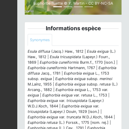
Euphorbe fluette © Y. Martin - CC BY-NC-SA
Informations espèce
Synonymes
Esula diffusa
(Jacq.) Haw., 1812 |
Esula exigua
(L.)
Haw., 1812 |
Esula tricuspidata
(Lapeyr.) Fourr.,
1869 |
Euphorbia cuneiformis
Burm.f., 1770 [ison.] |
Euphorbia cuneiformis
Hartmann, 1767 |
Euphorbia
diffusa
Jacq., 1781 |
Euphorbia exigua
L., 1753
subsp.
exigua
|
Euphorbia exigua
subsp.
merinoi
M.Laínz, 1955 |
Euphorbia exigua
subsp.
retusa
(L.)
Arcang., 1882 |
Euphorbia exigua
L., 1753 var.
exigua
|
Euphorbia exigua
var.
retusa
L., 1753 |
Euphorbia exigua
var.
tricuspidata
(Lapeyr.)
W.D.J.Koch, 1844 |
Euphorbia exigua
var.
tricuspidata
(Lapeyr.) Douin, 1929 [ison.] |
Euphorbia exigua
var.
truncata
W.D.J.Koch, 1844 |
Euphorbia retusa
(L.) Forssk., 1775 [nom. rej.] |
Euphorbia retusa
(L.) Cav., 1791 |
Euphorbia