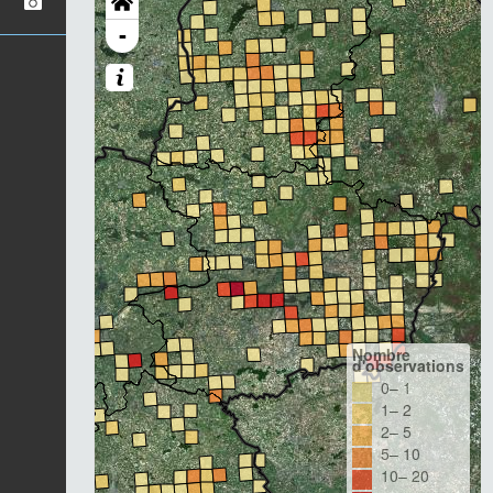
-
Nombre
d'observations
0– 1
1– 2
2– 5
5– 10
10– 20