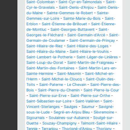
Saint-Colomban
-
Saint-Cyr-en-Talmondais
-
Saint-
Cyr-le-Gravelais
-
Saint-Denis-d'Anjou
-
Saint-Denis-
du-Maine
-
Sainte-Gemmes-le-Robert
-
Sainte-
Gemmes-sur-Loire
-
Sainte-Marie-du-Bois
-
Saint-
Erblon
-
Saint-Étienne-de-Brillouet
-
Saint-Étienne-
de-Montluc
-
Saint-Georges-Buttavent
-
Saint-
Georges-le-Fléchard
-
Saint-Germain-d'Arcé
-
Saint-
Germain-de-Coulamer
-
Saint-Germain-de-Prinçay
-
Saint-Hilaire-de-Riez
-
Saint-Hilaire-des-Loges
-
Saint-Hilaire-du-Maine
-
Saint-Hilaire-le-Vouhis
-
Saint-Lambert-la-Potherie
-
Saint-Léger-de-Linières
-
Saint-Loup-du-Dorat
-
Saint-Martin-de-Fraigneau
-
Saint-Martin-des-Fontaines
-
Saint-Martin-Lars-en-
Sainte-Hermine
-
Saint-Mesmin
-
Saint-Michel-en-
l'Herm
-
Saint-Michel-le-Cloucq
-
Saint-Ouën-des-
Toits
-
Saint-Paterne - Le Chevain
-
Saint-Pierre-des-
Bois
-
Saint-Pierre-du-Chemin
-
Saint-Pierre-la-Cour
-
Saint-Pierre-sur-Erve
-
Saint-Pierre-sur-Orthe
-
Saint-Sébastien-sur-Loire
-
Saint-Valérien
-
Saint-
Vincent-Sterlanges
-
Saulges
-
Saumur
-
Savigné-
sous-le-Lude
-
Segré-en-Anjou Bleu
-
Sèvremoine
-
Sigournais
-
Soulaines-sur-Aubance
-
Soulgé-sur-
Ouette
-
Souzay-Champigny
-
Talmont-Saint-Hilaire
-
Tennie
-
Terranjou
-
Thorigné-d'Anjou
-
Thorigny
-