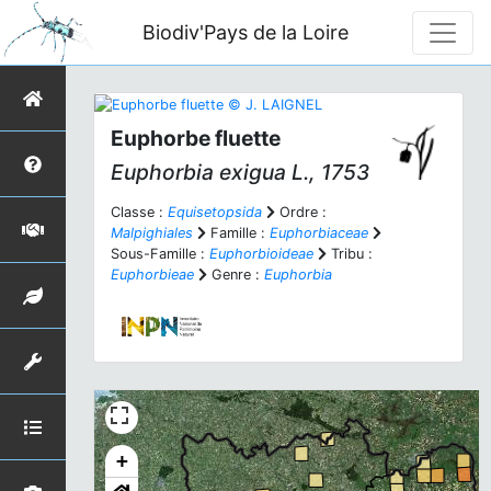
Biodiv'Pays de la Loire
Euphorbe fluette
Euphorbia exigua
L., 1753
Classe :
Equisetopsida
Ordre :
Malpighiales
Famille :
Euphorbiaceae
Sous-Famille :
Euphorbioideae
Tribu :
Euphorbieae
Genre :
Euphorbia
+