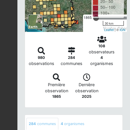
20– 50
50– 100
100+
1865
30 km
Nombre d'observa
Leaflet
| ©
IGN
108
observateurs
980
284
4
observations
communes
organismes
Première
Dernière
observation
observation
1865
2025
284
communes
4
organismes