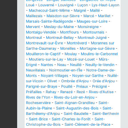
Loué
-
Louverné
-
Louvigné
-
Luçon
-
Lys-Haut-Layon
-
Machecoul-Saint-Même
-
Maigné
-
Maillé
-
Maillezais
-
Maisdon-sur-Sèvre
-
Marcé
-
Marillet
-
Marsais-Sainte-Radégonde
-
Mauges-sur-Loire
-
Mervent
-
Meslay-du-Maine
-
Monsireigne
-
Montaigu-Vendée
-
Montflours
-
Montournais
-
Montreuil
-
Montreuil-Bellay
-
Montreuil-Juigné
-
Montrevault-sur-Èvre
-
Montréverd
-
Morannes sur
Sarthe-Daumeray
-
Moreilles
-
Mortagne-sur-Sèvre
-
Mouilleron-le-Captif
-
Moulay
-
Moulins-le-Carbonnel
-
Moutiers-sur-le-Lay
-
Mozé-sur-Louet
-
Mûrs-
Erigné
-
Nantes
-
Neau
-
Neuillé
-
Neuilly-le-Vendin
-
Neuvillalais
-
Noirmoutier-en-l'Île
-
Notre-Dame-de-
Monts
-
Noyant-Villages
-
Noyen-sur-Sarthe
-
Nuillé-
sur-Vicoin
-
Olivet
-
Ombrée d'Anjou
-
Orée d'Anjou
-
Parigné-sur-Braye
-
Pouillé
-
Préaux
-
Précigné
-
Préfailles
-
Rahay
-
Renazé
-
Rezé
-
Rives-d'Autise
-
Rives de l'Yon
-
Rives-du-Loir-en-Anjou
-
Rocheservière
-
Saint-Aignan-Grandlieu
-
Saint-
Aubin-la-Plaine
-
Saint-Augustin-des-Bois
-
Saint-
Barthélemy-d'Anjou
-
Saint-Baudelle
-
Saint-Berthevin
-
Saint-Brice
-
Saint-Charles-la-Forêt
-
Saint-
Christophe-du-Bois
-
Saint-Clément-de-la-Place
-