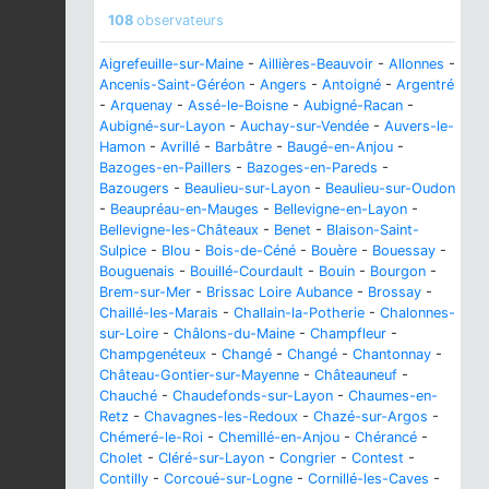
108
observateurs
Aigrefeuille-sur-Maine
-
Aillières-Beauvoir
-
Allonnes
-
Ancenis-Saint-Géréon
-
Angers
-
Antoigné
-
Argentré
-
Arquenay
-
Assé-le-Boisne
-
Aubigné-Racan
-
Aubigné-sur-Layon
-
Auchay-sur-Vendée
-
Auvers-le-
Hamon
-
Avrillé
-
Barbâtre
-
Baugé-en-Anjou
-
Bazoges-en-Paillers
-
Bazoges-en-Pareds
-
Bazougers
-
Beaulieu-sur-Layon
-
Beaulieu-sur-Oudon
-
Beaupréau-en-Mauges
-
Bellevigne-en-Layon
-
Bellevigne-les-Châteaux
-
Benet
-
Blaison-Saint-
Sulpice
-
Blou
-
Bois-de-Céné
-
Bouère
-
Bouessay
-
Bouguenais
-
Bouillé-Courdault
-
Bouin
-
Bourgon
-
Brem-sur-Mer
-
Brissac Loire Aubance
-
Brossay
-
Chaillé-les-Marais
-
Challain-la-Potherie
-
Chalonnes-
sur-Loire
-
Châlons-du-Maine
-
Champfleur
-
Champgenéteux
-
Changé
-
Changé
-
Chantonnay
-
Château-Gontier-sur-Mayenne
-
Châteauneuf
-
Chauché
-
Chaudefonds-sur-Layon
-
Chaumes-en-
Retz
-
Chavagnes-les-Redoux
-
Chazé-sur-Argos
-
Chémeré-le-Roi
-
Chemillé-en-Anjou
-
Chérancé
-
Cholet
-
Cléré-sur-Layon
-
Congrier
-
Contest
-
Contilly
-
Corcoué-sur-Logne
-
Cornillé-les-Caves
-