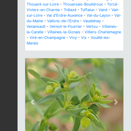
Thouaré-sur-Loire
-
Thouarsais-Bouildroux
-
Torcé-
Viviers-en-Charnie
-
Trélazé
-
Tuffalun
-
Vairé
-
Vair-
sur-Loire
-
Val d'Erdre-Auxence
-
Val-du-Layon
-
Val-
du-Maine
-
Vallons-de-l'Erdre
-
Vaudelnay
-
Venansault
-
Vernoil-le-Fourrier
-
Vertou
-
Villaines-
la-Carelle
-
Villaines-la-Gonais
-
Villiers-Charlemagne
-
Viré-en-Champagne
-
Vivy
-
Vix
-
Vouillé-les-
Marais
Previous
Next