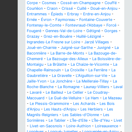
Corpe
-
Cosmes
-
Cossé-en-Champagne
-
Couffé
-
Courléon
-
Craon
-
Crissé
-
Cuillé
-
Doué-en-Anjou
-
Entrammes
-
Épieds
-
Erbray
-
Erdre-en-Anjou
-
Ernée
-
Évron
-
Faymoreau
-
Fontaine-Couverte
-
Fontenay-le-Comte
-
Fontevraud-l'Abbaye
-
Forcé
-
Fougeré
-
Gennes-Val-de-Loire
-
Gétigné
-
Gorges
-
Grazay
-
Grez-en-Bouère
-
Huillé-Lézigné
-
Ingrandes-Le Fresne sur Loire
-
Jarzé Villages
-
Joué-en-Charnie
-
Juigné-sur-Sarthe
-
Juvigné
-
La
Baconnière
-
La Barre-de-Monts
-
La Bazouge-de-
Chemeré
-
La Bazouge-des-Alleux
-
La Boissière-de-
Montaigu
-
La Brûlatte
-
La Chaize-le-Vicomte
-
La
Chapelle-Rainsouin
-
La Croixille
-
La Ferrière
-
La
Gaubretière
-
La Gravelle
-
L'Aiguillon-sur-Vie
-
La
Jaille-Yvon
-
La Jonchère
-
La Meilleraie-Tillay
-
La
Roche-Blanche
-
La Romagne
-
Launay-Villiers
-
Laval
-
Lavaré
-
Le Bailleul
-
Le Cellier
-
Le Coudray-
Macouard
-
Le Gué-de-Velluire
-
Le Ham
-
Le Mazeau
-
Le Plessis-Grammoire
-
Les Achards
-
Les Bois
d'Anjou
-
Les Hauts-d'Anjou
-
Les Herbiers
-
Les
Magnils-Reigniers
-
Les Sables-d'Olonne
-
Les
Sorinières
-
Le Tablier
-
L'Île-d'Elle
-
L'Île-d'Yeu
-
Livet
-
Livet-en-Saosnois
-
Loire-Authion
-
Loireauxence
-
Longèves
-
Longué-Jumelles
-
Longuenée-en-Anjou
-