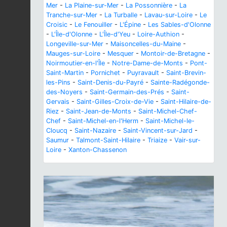
Mer
-
La Plaine-sur-Mer
-
La Possonnière
-
La
Tranche-sur-Mer
-
La Turballe
-
Lavau-sur-Loire
-
Le
Croisic
-
Le Fenouiller
-
L'Épine
-
Les Sables-d'Olonne
-
L'Île-d'Olonne
-
L'Île-d'Yeu
-
Loire-Authion
-
Longeville-sur-Mer
-
Maisoncelles-du-Maine
-
Mauges-sur-Loire
-
Mesquer
-
Montoir-de-Bretagne
-
Noirmoutier-en-l'Île
-
Notre-Dame-de-Monts
-
Pont-
Saint-Martin
-
Pornichet
-
Puyravault
-
Saint-Brevin-
les-Pins
-
Saint-Denis-du-Payré
-
Sainte-Radégonde-
des-Noyers
-
Saint-Germain-des-Prés
-
Saint-
Gervais
-
Saint-Gilles-Croix-de-Vie
-
Saint-Hilaire-de-
Riez
-
Saint-Jean-de-Monts
-
Saint-Michel-Chef-
Chef
-
Saint-Michel-en-l'Herm
-
Saint-Michel-le-
Cloucq
-
Saint-Nazaire
-
Saint-Vincent-sur-Jard
-
Saumur
-
Talmont-Saint-Hilaire
-
Triaize
-
Vair-sur-
Loire
-
Xanton-Chassenon