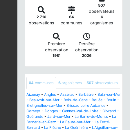
507
observateurs
2 716
64
6
observations
communes
organismes
Première
Dernière
observation
observation
1981
2026
64
communes
6
organismes
507
observateurs
Aizenay
-
Angles
-
Assérac
-
Barbâtre
-
Batz-sur-Mer
-
Beauvoir-sur-Mer
-
Bois-de-Céné
-
Bouée
-
Bouin
-
Bretignolles-sur-Mer
-
Brissac Loire Aubance
-
Corsept
-
Donges
-
Gennes-Val-de-Loire
-
Givrand
-
Guérande
-
Jard-sur-Mer
-
La Barre-de-Monts
-
La
Bernerie-en-Retz
-
La Faute-sur-Mer
-
La Ferté-
Bernard
-
La Flèche
-
La Guérinière
-
L'Aiguillon-sur-