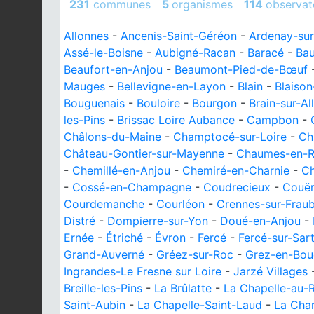
231
communes
5
organismes
114
observat
Allonnes
-
Ancenis-Saint-Géréon
-
Ardenay-sur
Assé-le-Boisne
-
Aubigné-Racan
-
Baracé
-
Ba
Beaufort-en-Anjou
-
Beaumont-Pied-de-Bœuf
Mauges
-
Bellevigne-en-Layon
-
Blain
-
Blaison
Bouguenais
-
Bouloire
-
Bourgon
-
Brain-sur-Al
les-Pins
-
Brissac Loire Aubance
-
Campbon
-
Châlons-du-Maine
-
Champtocé-sur-Loire
-
Ch
Château-Gontier-sur-Mayenne
-
Chaumes-en-R
-
Chemillé-en-Anjou
-
Chemiré-en-Charnie
-
Ch
-
Cossé-en-Champagne
-
Coudrecieux
-
Couë
Courdemanche
-
Courléon
-
Crennes-sur-Frau
Distré
-
Dompierre-sur-Yon
-
Doué-en-Anjou
-
Ernée
-
Étriché
-
Évron
-
Fercé
-
Fercé-sur-Sar
Grand-Auverné
-
Gréez-sur-Roc
-
Grez-en-Bou
Ingrandes-Le Fresne sur Loire
-
Jarzé Villages
Breille-les-Pins
-
La Brûlatte
-
La Chapelle-au-R
Saint-Aubin
-
La Chapelle-Saint-Laud
-
La Char