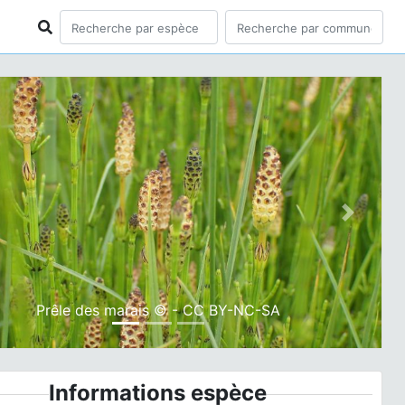
ious
Next
Prêle des marais © - CC BY-NC-SA
Informations espèce