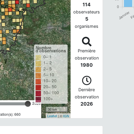
114
observateurs
5
organismes
Nombre
d'observations
Première
0– 1
observation
1– 2
1980
2– 5
5– 10
10– 20
20– 50
Dernière
50– 100
observation
100+
2026
2026
30 km
tion(s): 660
Leaflet
| ©
IGN