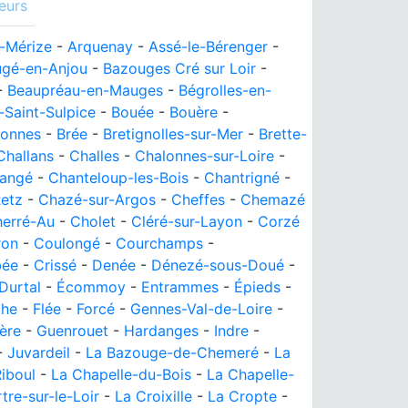
eurs
-Mérize
-
Arquenay
-
Assé-le-Bérenger
-
ugé-en-Anjou
-
Bazouges Cré sur Loir
-
-
Beaupréau-en-Mauges
-
Bégrolles-en-
-Saint-Sulpice
-
Bouée
-
Bouère
-
lonnes
-
Brée
-
Bretignolles-sur-Mer
-
Brette-
Challans
-
Challes
-
Chalonnes-sur-Loire
-
angé
-
Chanteloup-les-Bois
-
Chantrigné
-
etz
-
Chazé-sur-Argos
-
Cheffes
-
Chemazé
erré-Au
-
Cholet
-
Cléré-sur-Layon
-
Corzé
ron
-
Coulongé
-
Courchamps
-
bée
-
Crissé
-
Denée
-
Dénezé-sous-Doué
-
Durtal
-
Écommoy
-
Entrammes
-
Épieds
-
the
-
Flée
-
Forcé
-
Gennes-Val-de-Loire
-
ère
-
Guenrouet
-
Hardanges
-
Indre
-
-
Juvardeil
-
La Bazouge-de-Chemeré
-
La
iboul
-
La Chapelle-du-Bois
-
La Chapelle-
tre-sur-le-Loir
-
La Croixille
-
La Cropte
-