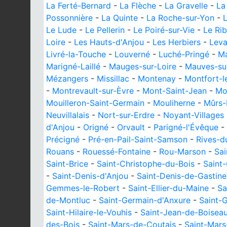
La Ferté-Bernard
-
La Flèche
-
La Gravelle
-
La
Possonnière
-
La Quinte
-
La Roche-sur-Yon
-
L
Le Lude
-
Le Pellerin
-
Le Poiré-sur-Vie
-
Le Ri
Loire
-
Les Hauts-d'Anjou
-
Les Herbiers
-
Leva
Livré-la-Touche
-
Louverné
-
Luché-Pringé
-
M
Marigné-Laillé
-
Mauges-sur-Loire
-
Mauves-sur
Mézangers
-
Missillac
-
Montenay
-
Montfort-l
-
Montrevault-sur-Èvre
-
Mont-Saint-Jean
-
Mo
Mouilleron-Saint-Germain
-
Mouliherne
-
Mûrs-
Neuvillalais
-
Nort-sur-Erdre
-
Noyant-Villages
d'Anjou
-
Origné
-
Orvault
-
Parigné-l'Évêque
-
Précigné
-
Pré-en-Pail-Saint-Samson
-
Rives-d
Rouans
-
Rouessé-Fontaine
-
Rou-Marson
-
Sai
Saint-Brice
-
Saint-Christophe-du-Bois
-
Saint
-
Saint-Denis-d'Anjou
-
Saint-Denis-de-Gastine
Gemmes-le-Robert
-
Saint-Ellier-du-Maine
-
Sa
de-Montluc
-
Saint-Germain-d'Anxure
-
Saint-
Saint-Hilaire-le-Vouhis
-
Saint-Jean-de-Boisea
des-Bois
-
Saint-Mars-de-Coutais
-
Saint-Mar