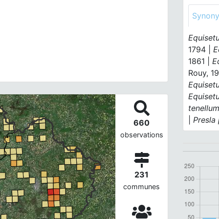
Synon
Equiset
1794 |
E
1861 |
E
Rouy, 1
Equiset
Equiset
tenellu
|
Presla 
660
observations
231
communes