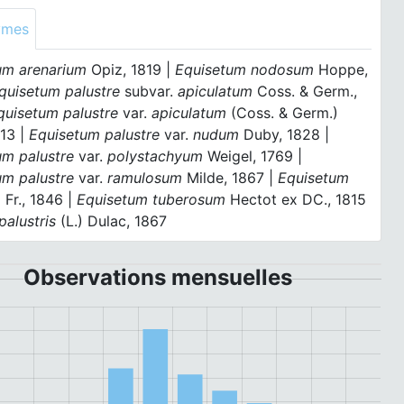
ymes
um arenarium
Opiz, 1819 |
Equisetum nodosum
Hoppe,
quisetum palustre
subvar.
apiculatum
Coss. & Germ.,
quisetum palustre
var.
apiculatum
(Coss. & Germ.)
913 |
Equisetum palustre
var.
nudum
Duby, 1828 |
um palustre
var.
polystachyum
Weigel, 1769 |
um palustre
var.
ramulosum
Milde, 1867 |
Equisetum
m
Fr., 1846 |
Equisetum tuberosum
Hectot ex DC., 1815
palustris
(L.) Dulac, 1867
Observations mensuelles