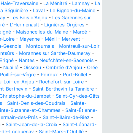
 Haie-Traversaine
-
La Ménitré
-
Lamnay
-
La
a Séguinière
-
Laval
-
Le Bignon-du-Maine
-
bay
-
Les Bois d'Anjou
-
Les Garennes sur
ré
-
L'Hermenault
-
Lignières-Orgères
-
aigné
-
Maisoncelles-du-Maine
-
Marcé
-
-Loire
-
Mayenne
-
Ménil
-
Mervent
-
e-Gesnois
-
Montournais
-
Montreuil-sur-Loir
ntsûrs
-
Morannes sur Sarthe-Daumeray
-
Erigné
-
Nantes
-
Neufchâtel-en-Saosnois
-
-
Nuaillé
-
Oisseau
-
Ombrée d'Anjou
-
Orée
Poillé-sur-Vègre
-
Poiroux
-
Port-Brillet
-
u-Loir-en-Anjou
-
Rochefort-sur-Loire
-
nt-Berthevin
-
Saint-Berthevin-la-Tannière
-
-Christophe-du-Jambet
-
Saint-Cyr-des-Gâts
s
-
Saint-Denis-des-Coudrais
-
Sainte-
inte-Suzanne-et-Chammes
-
Saint-Étienne-
Germain-des-Prés
-
Saint-Hilaire-de-Riez
-
u
-
Saint-Jean-de-la-Croix
-
Saint-Léonard-
s-de-Locquenay
-
Saint-Mars-d'Outillé
-