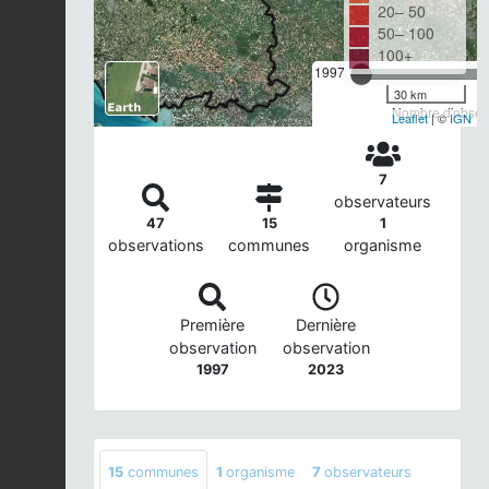
20– 50
50– 100
100+
1997
30 km
Nombre d'observ
Leaflet
| ©
IGN
7
observateurs
47
15
1
observations
communes
organisme
Première
Dernière
observation
observation
1997
2023
15
communes
1
organisme
7
observateurs