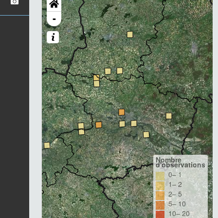
-
Nombre
d'observations
0– 1
1– 2
2– 5
5– 10
10– 20