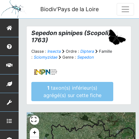
Biodiv'Pays de la Loire
Sepedon spinipes
(Scopoli,
1763)
Classe :
Insecta
Ordre :
Diptera
Famille
:
Sciomyzidae
Genre :
Sepedon
1
taxon(s) inférieur(s)
agrégé(s) sur cette fiche
+