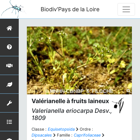
Biodiv'Pays de la Loire
Valérianelle à fruits laineux
Valerianella eriocarpa
Desv.,
1809
Classe :
Equisetopsida
Ordre :
Dipsacales
Famille :
Caprifoliaceae