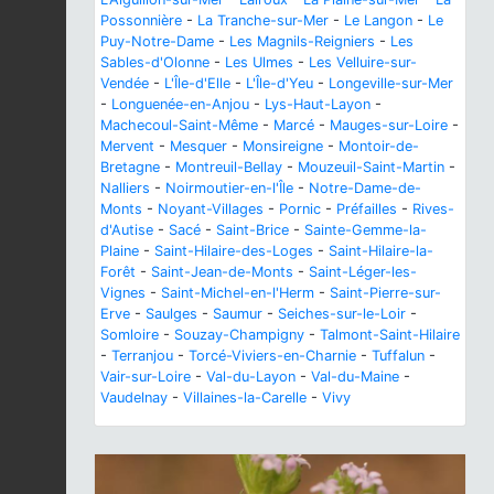
Possonnière
-
La Tranche-sur-Mer
-
Le Langon
-
Le
Puy-Notre-Dame
-
Les Magnils-Reigniers
-
Les
Sables-d'Olonne
-
Les Ulmes
-
Les Velluire-sur-
Vendée
-
L'Île-d'Elle
-
L'Île-d'Yeu
-
Longeville-sur-Mer
-
Longuenée-en-Anjou
-
Lys-Haut-Layon
-
Machecoul-Saint-Même
-
Marcé
-
Mauges-sur-Loire
-
Mervent
-
Mesquer
-
Monsireigne
-
Montoir-de-
Bretagne
-
Montreuil-Bellay
-
Mouzeuil-Saint-Martin
-
Nalliers
-
Noirmoutier-en-l'Île
-
Notre-Dame-de-
Monts
-
Noyant-Villages
-
Pornic
-
Préfailles
-
Rives-
d'Autise
-
Sacé
-
Saint-Brice
-
Sainte-Gemme-la-
Plaine
-
Saint-Hilaire-des-Loges
-
Saint-Hilaire-la-
Forêt
-
Saint-Jean-de-Monts
-
Saint-Léger-les-
Vignes
-
Saint-Michel-en-l'Herm
-
Saint-Pierre-sur-
Erve
-
Saulges
-
Saumur
-
Seiches-sur-le-Loir
-
Somloire
-
Souzay-Champigny
-
Talmont-Saint-Hilaire
-
Terranjou
-
Torcé-Viviers-en-Charnie
-
Tuffalun
-
Vair-sur-Loire
-
Val-du-Layon
-
Val-du-Maine
-
Vaudelnay
-
Villaines-la-Carelle
-
Vivy