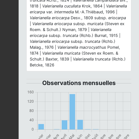
truncata
Rchb., 1824 |
Valerianella campanulata
Biv.,
1818 |
Valerianella cucullata
Krok, 1864 |
Valerianella
ericarpa
var.
intermedia
M.-A.Thiébaud, 1996 |
Valerianella eriocarpa
Desv., 1809 subsp.
eriocarpa
|
Valerianella eriocarpa
subsp.
muricata
(Steven ex
Roem. & Schult.) Nyman, 1879 |
Valerianella
eriocarpa
subsp.
truncata
(Rchb.) Burnat, 1915 |
Valerianella eriocarpa
subsp.
truncata
(Rchb.)
Malag., 1976 |
Valerianella macrocyathus
Pomel,
1874 |
Valerianella muricata
(Steven ex Roem. &
Schult.) Baxter, 1839 |
Valerianella truncata
(Rchb.)
Betcke, 1826
Observations mensuelles