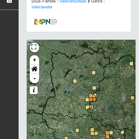
Sous-Famille :
Valerianoideae
Genre :
Valerianella
+
-