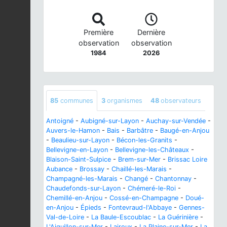
Première
Dernière
observation
observation
1984
2026
85
communes
3
organismes
48
observateurs
Antoigné
-
Aubigné-sur-Layon
-
Auchay-sur-Vendée
-
Auvers-le-Hamon
-
Bais
-
Barbâtre
-
Baugé-en-Anjou
-
Beaulieu-sur-Layon
-
Bécon-les-Granits
-
Bellevigne-en-Layon
-
Bellevigne-les-Châteaux
-
Blaison-Saint-Sulpice
-
Brem-sur-Mer
-
Brissac Loire
Aubance
-
Brossay
-
Chaillé-les-Marais
-
Champagné-les-Marais
-
Changé
-
Chantonnay
-
Chaudefonds-sur-Layon
-
Chémeré-le-Roi
-
Chemillé-en-Anjou
-
Cossé-en-Champagne
-
Doué-
en-Anjou
-
Épieds
-
Fontevraud-l'Abbaye
-
Gennes-
Val-de-Loire
-
La Baule-Escoublac
-
La Guérinière
-
L'Aiguillon-sur-Mer
-
Lairoux
-
La Plaine-sur-Mer
-
La