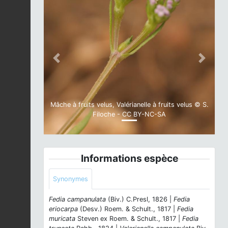
Previous
Next
Mâche à fruits velus, Valérianelle à fruits velus © S.
Filoche - CC BY-NC-SA
Informations espèce
Synonymes
Fedia campanulata
(Biv.) C.Presl, 1826 |
Fedia
eriocarpa
(Desv.) Roem. & Schult., 1817 |
Fedia
muricata
Steven ex Roem. & Schult., 1817 |
Fedia