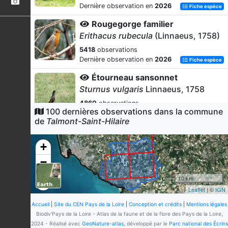
Dernière observation en
2026
Fiche espèce
Rougegorge familier
Erithacus rubecula
(Linnaeus, 1758)
5418
observations
Dernière observation en
2026
Fiche espèce
Étourneau sansonnet
Sturnus vulgaris
Linnaeus, 1758
4860
observations
100 dernières observations dans la commune
Dernière observation en
2026
Fiche espèce
de
Talmont-Saint-Hilaire
Merle noir
Turdus merula
Linnaeus, 1758
+
4740
observations
−
Dernière observation en
2026
Fiche espèce
10 km
Moineau domestique
Leaflet
| ©
IGN
Passer domesticus
(Linnaeus, 1758)
Accueil
|
Site du CEN Pays de la Loire
|
Conception et crédits
|
Mentions légales
4703
observations
Biodiv'Pays de la Loire - Atlas de la faune et de la flore des Pays de la Loire,
Dernière observation en
2026
Fiche espèce
2024 - Réalisé avec
GeoNature-atlas
, développé par le
Parc national des Écrins