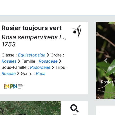
Rosier toujours vert
Rosa sempervirens
L.,
1753
Classe :
Equisetopsida
Ordre :
Rosales
Famille :
Rosaceae
Prev
Sous-Famille :
Rosoideae
Tribu :
Roseae
Genre :
Rosa
Rosier 