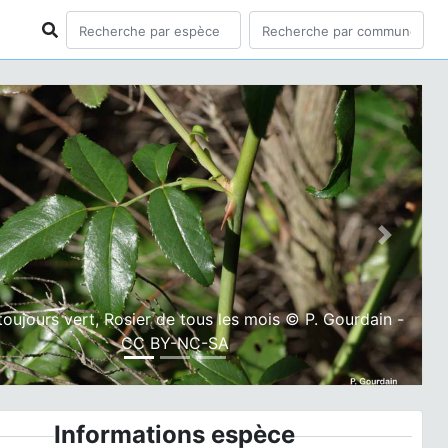
ious
Next
toujours vert, Rosier de tous les mois © P. Gourdain -
CC BY-NC-SA
Informations espèce