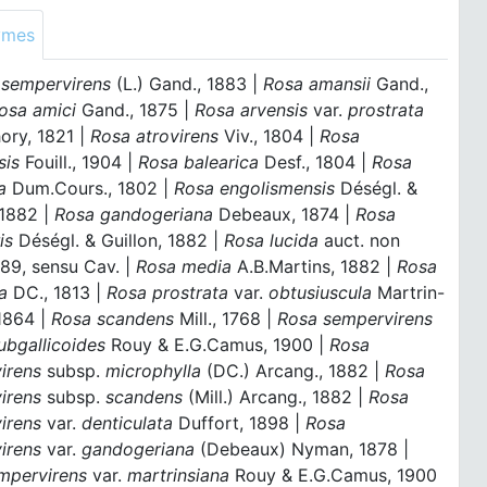
ymes
a sempervirens
(L.) Gand., 1883 |
Rosa amansii
Gand.,
osa amici
Gand., 1875 |
Rosa arvensis
var.
prostrata
ory, 1821 |
Rosa atrovirens
Viv., 1804 |
Rosa
sis
Fouill., 1904 |
Rosa balearica
Desf., 1804 |
Rosa
a
Dum.Cours., 1802 |
Rosa engolismensis
Déségl. &
 1882 |
Rosa gandogeriana
Debeaux, 1874 |
Rosa
is
Déségl. & Guillon, 1882 |
Rosa lucida
auct. non
789, sensu Cav. |
Rosa media
A.B.Martins, 1882 |
Rosa
a
DC., 1813 |
Rosa prostrata
var.
obtusiuscula
Martrin-
1864 |
Rosa scandens
Mill., 1768 |
Rosa sempervirens
ubgallicoides
Rouy & E.G.Camus, 1900 |
Rosa
irens
subsp.
microphylla
(DC.) Arcang., 1882 |
Rosa
irens
subsp.
scandens
(Mill.) Arcang., 1882 |
Rosa
irens
var.
denticulata
Duffort, 1898 |
Rosa
irens
var.
gandogeriana
(Debeaux) Nyman, 1878 |
mpervirens
var.
martrinsiana
Rouy & E.G.Camus, 1900