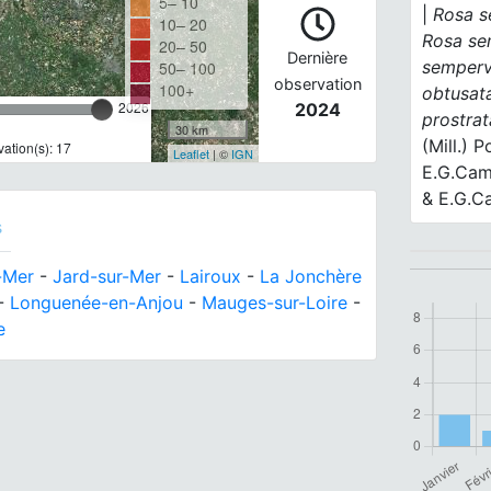
5– 10
|
Rosa s
10– 20
Rosa se
20– 50
Dernière
semperv
50– 100
observation
100+
obtusat
2026
2024
prostrat
30 km
(Mill.) P
ation(s): 17
Leaflet
| ©
IGN
E.G.Cam
& E.G.C
s
r-Mer
-
Jard-sur-Mer
-
Lairoux
-
La Jonchère
-
Longuenée-en-Anjou
-
Mauges-sur-Loire
-
e