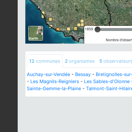
1859
Nombre d'observ
12
communes
2
organismes
5
observateur
Auchay-sur-Vendée
-
Bessay
-
Bretignolles-su
-
Les Magnils-Reigniers
-
Les Sables-d'Olonne
Sainte-Gemme-la-Plaine
-
Talmont-Saint-Hilair