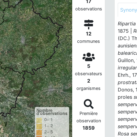
17
observations
Synon
Riparti
1875 |
R
12
(DC.) Th
communes
aunisien
balearic
Guillon,
5
irregular
observateurs
Ehrh., 1
2
prostrat
organismes
Donos, 
proles
s
semperv
Nombre
semperv
d'observations
Première
semperv
0– 1
observation
1– 2
semperv
1859
2– 5
Rosa se