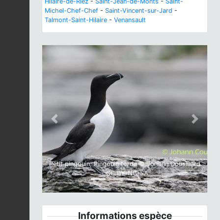
Hilaire-de-Riez
-
Saint-Jean-de-Monts
-
Saint-
Michel-Chef-Chef
-
Saint-Vincent-sur-Jard
-
Talmont-Saint-Hilaire
-
Venansault
Previous
Next
Petit pingouin, Pingouin torda © Johann Cousinard
- CC BY-NC-SA
Informations espèce