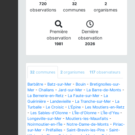
720
32
2
observations
communes
organismes
Première
Dernière
observation
observation
1981
2026
32
communes
2
organismes
117
observateurs
Barbâtre
-
Batz-sur-Mer
-
Bouin
-
Bretignolles-sur-
Mer
-
Challans
-
Jard-sur-Mer
-
La Barre-de-Monts
-
La Bernerie-en-Retz
-
La Faute-sur-Mer
-
La
Guérinière
-
Landevieille
-
La Tranche-sur-Mer
-
La
Turballe
-
Le Croisic
-
L'Épine
-
Les Moutiers-en-Retz
-
Les Sables-d'Olonne
-
L'Île-d'Olonne
-
L'Île-d'Yeu
-
Longeville-sur-Mer
-
Moutiers-les-Mauxfaits
-
Noirmoutier-en-l'Île
-
Notre-Dame-de-Monts
-
Piriac-
sur-Mer
-
Préfailles
-
Saint-Brevin-les-Pins
-
Saint-