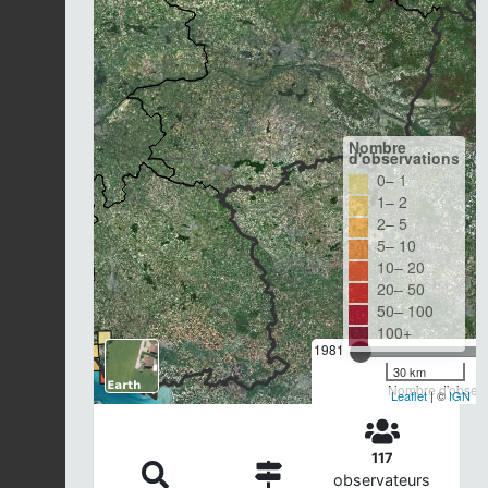
Nombre
d'observations
0– 1
1– 2
2– 5
5– 10
10– 20
20– 50
50– 100
100+
1981
30 km
Nombre d'observa
Leaflet
| ©
IGN
117
observateurs