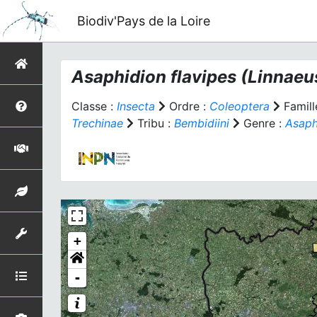
Biodiv'Pays de la Loire
Asaphidion flavipes
(Linnaeus
Classe :
Insecta
Ordre :
Coleoptera
Famill
Trechinae
Tribu :
Bembidiini
Genre :
Asaph
+
-