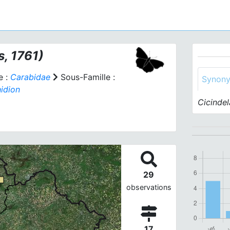
, 1761)
e :
Carabidae
Sous-Famille :
Synon
idion
Cicindel
29
observations
17