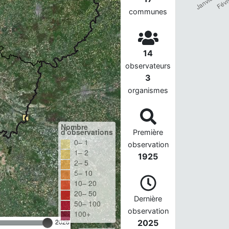
communes
14
observateurs
3
organismes
Nombre
d'observations
Première
0– 1
observation
1– 2
1925
2– 5
5– 10
10– 20
20– 50
Dernière
50– 100
observation
100+
2026
2025