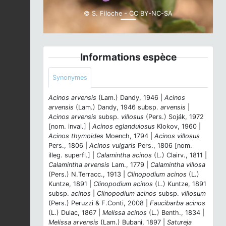
© S. Filoche - CC BY-NC-SA
Informations espèce
Synonymes
Acinos arvensis
(Lam.) Dandy, 1946 |
Acinos
arvensis
(Lam.) Dandy, 1946 subsp.
arvensis
|
Acinos arvensis
subsp.
villosus
(Pers.) Soják, 1972
[nom. inval.] |
Acinos eglandulosus
Klokov, 1960 |
Acinos thymoides
Moench, 1794 |
Acinos villosus
Pers., 1806 |
Acinos vulgaris
Pers., 1806 [nom.
illeg. superfl.] |
Calamintha acinos
(L.) Clairv., 1811 |
Calamintha arvensis
Lam., 1779 |
Calamintha villosa
(Pers.) N.Terracc., 1913 |
Clinopodium acinos
(L.)
Kuntze, 1891 |
Clinopodium acinos
(L.) Kuntze, 1891
subsp.
acinos
|
Clinopodium acinos
subsp.
villosum
(Pers.) Peruzzi & F.Conti, 2008 |
Faucibarba acinos
(L.) Dulac, 1867 |
Melissa acinos
(L.) Benth., 1834 |
Melissa arvensis
(Lam.) Bubani, 1897 |
Satureja