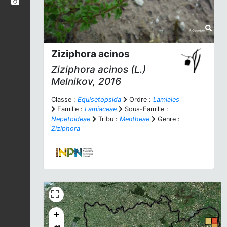
Ziziphora acinos
Ziziphora acinos
(L.)
Melnikov, 2016
Classe :
Equisetopsida
Ordre :
Lamiales
Famille :
Lamiaceae
Sous-Famille :
Nepetoideae
Tribu :
Mentheae
Genre :
Ziziphora
+