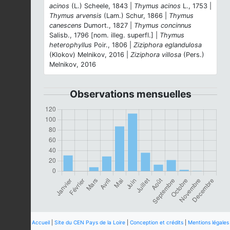
acinos
(L.) Scheele, 1843 |
Thymus acinos
L., 1753 |
Thymus arvensis
(Lam.) Schur, 1866 |
Thymus
canescens
Dumort., 1827 |
Thymus concinnus
Salisb., 1796 [nom. illeg. superfl.] |
Thymus
heterophyllus
Poir., 1806 |
Ziziphora eglandulosa
(Klokov) Melnikov, 2016 |
Ziziphora villosa
(Pers.)
Melnikov, 2016
Observations mensuelles
Accueil
|
Site du CEN Pays de la Loire
|
Conception et crédits
|
Mentions légales