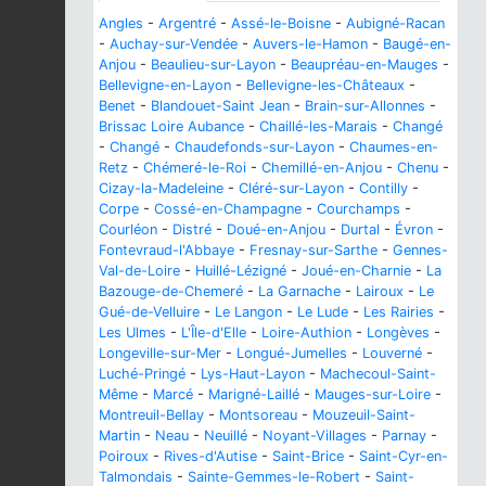
Angles
-
Argentré
-
Assé-le-Boisne
-
Aubigné-Racan
-
Auchay-sur-Vendée
-
Auvers-le-Hamon
-
Baugé-en-
Anjou
-
Beaulieu-sur-Layon
-
Beaupréau-en-Mauges
-
Bellevigne-en-Layon
-
Bellevigne-les-Châteaux
-
Benet
-
Blandouet-Saint Jean
-
Brain-sur-Allonnes
-
Brissac Loire Aubance
-
Chaillé-les-Marais
-
Changé
-
Changé
-
Chaudefonds-sur-Layon
-
Chaumes-en-
Retz
-
Chémeré-le-Roi
-
Chemillé-en-Anjou
-
Chenu
-
Cizay-la-Madeleine
-
Cléré-sur-Layon
-
Contilly
-
Corpe
-
Cossé-en-Champagne
-
Courchamps
-
Courléon
-
Distré
-
Doué-en-Anjou
-
Durtal
-
Évron
-
Fontevraud-l'Abbaye
-
Fresnay-sur-Sarthe
-
Gennes-
Val-de-Loire
-
Huillé-Lézigné
-
Joué-en-Charnie
-
La
Bazouge-de-Chemeré
-
La Garnache
-
Lairoux
-
Le
Gué-de-Velluire
-
Le Langon
-
Le Lude
-
Les Rairies
-
Les Ulmes
-
L'Île-d'Elle
-
Loire-Authion
-
Longèves
-
Longeville-sur-Mer
-
Longué-Jumelles
-
Louverné
-
Luché-Pringé
-
Lys-Haut-Layon
-
Machecoul-Saint-
Même
-
Marcé
-
Marigné-Laillé
-
Mauges-sur-Loire
-
Montreuil-Bellay
-
Montsoreau
-
Mouzeuil-Saint-
Martin
-
Neau
-
Neuillé
-
Noyant-Villages
-
Parnay
-
Poiroux
-
Rives-d'Autise
-
Saint-Brice
-
Saint-Cyr-en-
Talmondais
-
Sainte-Gemmes-le-Robert
-
Saint-