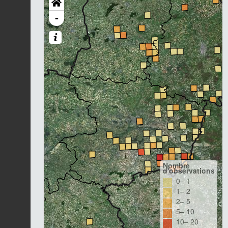
-
Nombre
d'observations
0– 1
1– 2
2– 5
5– 10
10– 20