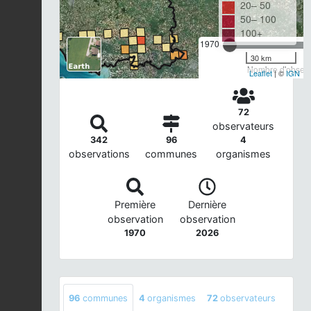
20– 50
50– 100
100+
1970
30 km
Nombre d'observa
Leaflet
| ©
IGN
72
observateurs
342
96
4
observations
communes
organismes
Première
Dernière
observation
observation
1970
2026
96
communes
4
organismes
72
observateurs