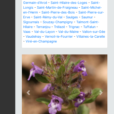
Germain-d'Arcé
-
Saint-Hilaire-des-Loges
-
Saint-
Longis
-
Saint-Martin-de-Fraigneau
-
Saint-Michel-
en-l'Herm
-
Saint-Pierre-des-Bois
-
Saint-Pierre-sur-
Erve
-
Saint-Rémy-du-Val
-
Saulges
-
Saumur
-
Sigournais
-
Souzay-Champigny
-
Talmont-Saint-
Hilaire
-
Terranjou
-
Trélazé
-
Trignac
-
Tuffalun
-
Vaas
-
Val-du-Layon
-
Val-du-Maine
-
Vallon-sur-Gée
-
Vaudelnay
-
Vernoil-le-Fourrier
-
Villaines-la-Carelle
-
Viré-en-Champagne
Previous
Next