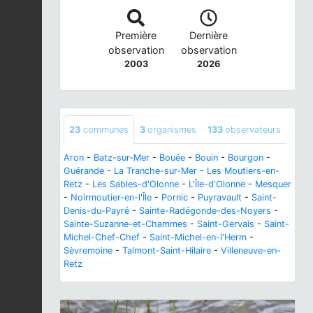
Première
Dernière
observation
observation
2003
2026
23
communes
3
organismes
133
observateurs
Aron
-
Batz-sur-Mer
-
Bouée
-
Bouin
-
Bourgon
-
Guérande
-
La Tranche-sur-Mer
-
Les Moutiers-en-
Retz
-
Les Sables-d'Olonne
-
L'Île-d'Olonne
-
Mesquer
-
Noirmoutier-en-l'Île
-
Pornic
-
Puyravault
-
Saint-
Denis-du-Payré
-
Sainte-Radégonde-des-Noyers
-
Sainte-Suzanne-et-Chammes
-
Saint-Gervais
-
Saint-
Michel-Chef-Chef
-
Saint-Michel-en-l'Herm
-
Sèvremoine
-
Talmont-Saint-Hilaire
-
Villeneuve-en-
Retz