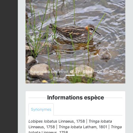
Previous
Next
Phalarope à bec étroit © J.P. Siblet - CC BY-NC-SA
Informations espèce
Synonymes
Lobipes lobatus
Linnaeus, 1758 |
Tringa lobata
Linnaeus, 1758 |
Tringa lobata
Latham, 1801 |
Tringa
tobata
Linnaeus, 1758