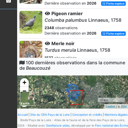
Dernière observation en
2026
Fiche espèce
Pigeon ramier
Columba palumbus
Linnaeus, 1758
2348
observations
Dernière observation en
2026
Fiche espèce
Merle noir
Turdus merula
Linnaeus, 1758
1537
observations
100 dernières observations dans la commune
Dernière observation en
2026
Fiche espèce
de
Beaucouzé
Pinson des arbres
Fringilla coelebs
Linnaeus, 1758
+
1216
observations
−
Dernière observation en
2026
Fiche espèce
10 km
Mésange charbonnière
Leaflet
| ©
IGN
Parus major
Linnaeus, 1758
Accueil
|
Site du CEN Pays de la Loire
|
Conception et crédits
|
Mentions légales
1159
observations
Biodiv'Pays de la Loire - Atlas de la faune et de la flore des Pays de la Loire,
Dernière observation en
2026
Fiche espèce
2024 - Réalisé avec
GeoNature-atlas
, développé par le
Parc national des Écrins