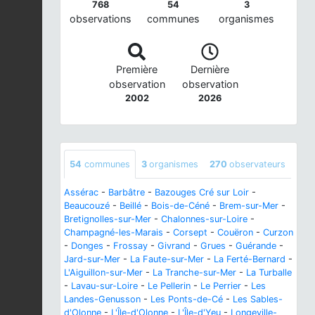
768
54
3
observations
communes
organismes
Première
Dernière
observation
observation
2002
2026
54
communes
3
organismes
270
observateurs
Assérac
-
Barbâtre
-
Bazouges Cré sur Loir
-
Beaucouzé
-
Beillé
-
Bois-de-Céné
-
Brem-sur-Mer
-
Bretignolles-sur-Mer
-
Chalonnes-sur-Loire
-
Champagné-les-Marais
-
Corsept
-
Couëron
-
Curzon
-
Donges
-
Frossay
-
Givrand
-
Grues
-
Guérande
-
Jard-sur-Mer
-
La Faute-sur-Mer
-
La Ferté-Bernard
-
L'Aiguillon-sur-Mer
-
La Tranche-sur-Mer
-
La Turballe
-
Lavau-sur-Loire
-
Le Pellerin
-
Le Perrier
-
Les
Landes-Genusson
-
Les Ponts-de-Cé
-
Les Sables-
d'Olonne
-
L'Île-d'Olonne
-
L'Île-d'Yeu
-
Longeville-