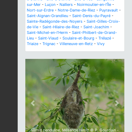
sur-Mer
-
Luçon
-
Nalliers
-
Noirmoutier-en-l'Île
-
Nort-sur-Erdre
-
Notre-Dame-de-Riez
-
Puyravault
-
Saint-Aignan-Grandlieu
-
Saint-Denis-du-Payré
-
Sainte-Radégonde-des-Noyers
-
Saint-Gilles-Croix-
de-Vie
-
Saint-Hilaire-de-Riez
-
Saint-Joachim
-
Saint-Michel-en-l'Herm
-
Saint-Philbert-de-Grand-
Lieu
-
Saint-Viaud
-
Soulaire-et-Bourg
-
Trélazé
-
Triaize
-
Trignac
-
Villeneuve-en-Retz
-
Vivy
Previous
Next
Rémiz penduline, Mésange rémiz © P. Gourdain -