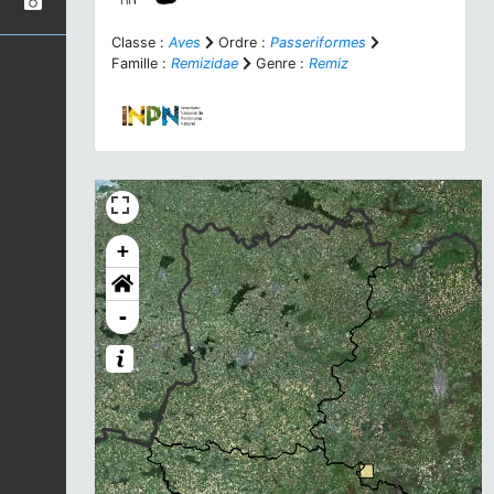
Classe :
Aves
Ordre :
Passeriformes
Famille :
Remizidae
Genre :
Remiz
+
-