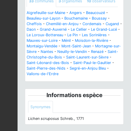
33
communes
3
organismes
10
observateurs
Aigrefeuille-sur-Maine
-
Angers
-
Beaucouzé
-
Beaulieu-sur-Layon
-
Bouchemaine
-
Boussay
-
Cheffois
-
Chemillé-en-Anjou
-
Cordemais
-
Cugand
-
Daon
-
Grand-Auverné
-
Le Cellier
-
Le Grand-Lucé
-
Le Loroux-Bottereau
-
Le Pin
-
Les Sorinières
-
Mauves-sur-Loire
-
Ménil
-
Moisdon-la-Rivière
-
Montaigu-Vendée
-
Mont-Saint-Jean
-
Mortagne-sur-
Sèvre
-
Nantes
-
Neuilly-le-Vendin
-
Renazé
-
Saint-
Christophe-du-Bois
-
Saint-Laurent-sur-Sèvre
-
Saint-Léonard-des-Bois
-
Saint-Paul-le-Gaultier
-
Saint-Pierre-des-Nids
-
Segré-en-Anjou Bleu
-
Vallons-de-l'Erdre
Informations espèce
Synonymes
Lichen scruposus
Schreb., 1771