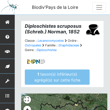
Biodiv'Pays de la Loire
Diploschistes scruposus
(Schreb.) Norman, 1852
Classe :
Lecanoromycetes
Ordre :
Ostropales
Famille :
Graphidaceae
Genre :
Diploschistes
1
taxon(s) inférieur(s)
agrégé(s) sur cette fiche
+