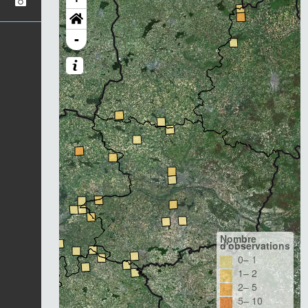
-
Nombre
d'observations
0– 1
1– 2
2– 5
5– 10