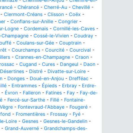
hemazé
-
Chemillé-en-Anjou
-
Chemiré-en-
rancé
-
Chérancé
-
Cherré-Au
-
Chevillé
-
-
Clermont-Créans
-
Clisson
-
Coëx
-
er
-
Conflans-sur-Anille
-
Congrier
-
ur-Logne
-
Cordemais
-
Cornillé-les-Caves
-
n-Champagne
-
Cossé-le-Vivien
-
Coudray
-
ouffé
-
Coulans-sur-Gée
-
Couptrain
-
rêt
-
Courchamps
-
Courcité
-
Courcival
-
llers
-
Crannes-en-Champagne
-
Craon
-
rossac
-
Cugand
-
Cures
-
Dangeul
-
Daon
-
Désertines
-
Distré
-
Divatte-sur-Loire
-
n
-
Donges
-
Doué-en-Anjou
-
Drefféac
-
illé
-
Entrammes
-
Épieds
-
Erbray
-
Erdre-
-
Évron
-
Falleron
-
Fatines
-
Fay
-
Fay-de-
é
-
Fercé-sur-Sarthe
-
Fillé
-
Fontaine-
-Vègre
-
Fontevraud-l'Abbaye
-
Fougeré
-
dfond
-
Fromentières
-
Frossay
-
Fyé
-
e-Loire
-
Gesnes
-
Gesnes-le-Gandelin
-
-
Grand-Auverné
-
Grandchamps-des-