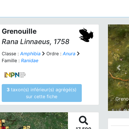
Grenouille
Rana
Linnaeus, 1758
Classe :
Amphibia
Ordre :
Anura
Famille :
Ranidae
Prev
3
taxon(s) inférieur(s) agrégé(s)
sur cette fiche
Greno