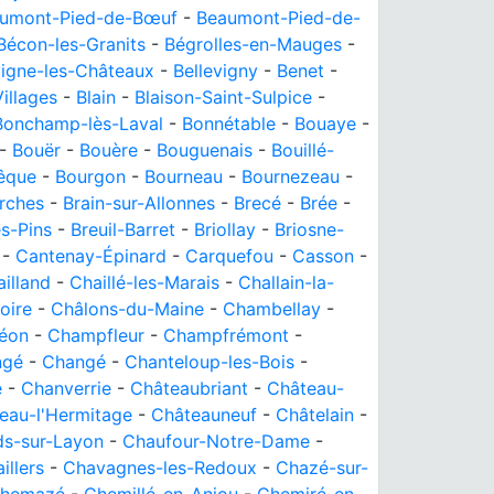
umont-Pied-de-Bœuf
-
Beaumont-Pied-de-
Bécon-les-Granits
-
Bégrolles-en-Mauges
-
vigne-les-Châteaux
-
Bellevigny
-
Benet
-
Villages
-
Blain
-
Blaison-Saint-Sulpice
-
Bonchamp-lès-Laval
-
Bonnétable
-
Bouaye
-
-
Bouër
-
Bouère
-
Bouguenais
-
Bouillé-
êque
-
Bourgon
-
Bourneau
-
Bournezeau
-
arches
-
Brain-sur-Allonnes
-
Brecé
-
Brée
-
es-Pins
-
Breuil-Barret
-
Briollay
-
Briosne-
-
Cantenay-Épinard
-
Carquefou
-
Casson
-
illand
-
Chaillé-les-Marais
-
Challain-la-
oire
-
Châlons-du-Maine
-
Chambellay
-
éon
-
Champfleur
-
Champfrémont
-
ngé
-
Changé
-
Chanteloup-les-Bois
-
é
-
Chanverrie
-
Châteaubriant
-
Château-
eau-l'Hermitage
-
Châteauneuf
-
Châtelain
-
s-sur-Layon
-
Chaufour-Notre-Dame
-
llers
-
Chavagnes-les-Redoux
-
Chazé-sur-