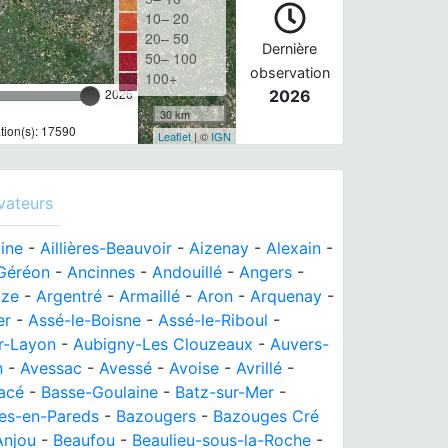
10– 20
20– 50
Dernière
50– 100
observation
100+
2026
2026
30 km
ion(s): 17590
Leaflet
| ©
IGN
vateurs
aine
-
Aillières-Beauvoir
-
Aizenay
-
Alexain
-
-Géréon
-
Ancinnes
-
Andouillé
-
Angers
-
ize
-
Argentré
-
Armaillé
-
Aron
-
Arquenay
-
er
-
Assé-le-Boisne
-
Assé-le-Riboul
-
r-Layon
-
Aubigny-Les Clouzeaux
-
Auvers-
n
-
Avessac
-
Avessé
-
Avoise
-
Avrillé
-
acé
-
Basse-Goulaine
-
Batz-sur-Mer
-
es-en-Pareds
-
Bazougers
-
Bazouges Cré
Anjou
-
Beaufou
-
Beaulieu-sous-la-Roche
-