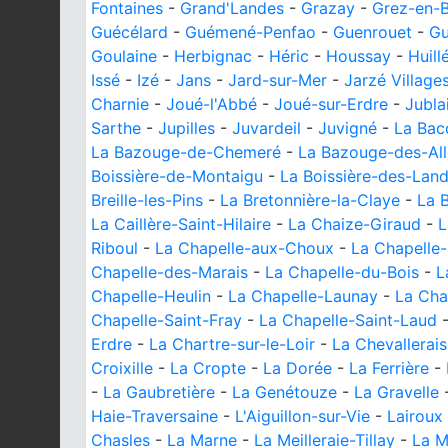
Fontaines
-
Grand'Landes
-
Grazay
-
Grez-en-
Guécélard
-
Guémené-Penfao
-
Guenrouet
-
Gu
Goulaine
-
Herbignac
-
Héric
-
Houssay
-
Huill
Issé
-
Izé
-
Jans
-
Jard-sur-Mer
-
Jarzé Village
Charnie
-
Joué-l'Abbé
-
Joué-sur-Erdre
-
Jubla
Sarthe
-
Jupilles
-
Juvardeil
-
Juvigné
-
La Bac
La Bazouge-de-Chemeré
-
La Bazouge-des-Al
Boissière-de-Montaigu
-
La Boissière-des-Lan
Breille-les-Pins
-
La Bretonnière-la-Claye
-
La B
La Caillère-Saint-Hilaire
-
La Chaize-Giraud
-
L
Riboul
-
La Chapelle-aux-Choux
-
La Chapelle
Chapelle-des-Marais
-
La Chapelle-du-Bois
-
L
Chapelle-Heulin
-
La Chapelle-Launay
-
La Cha
Chapelle-Saint-Fray
-
La Chapelle-Saint-Laud
Erdre
-
La Chartre-sur-le-Loir
-
La Chevallerais
Croixille
-
La Cropte
-
La Dorée
-
La Ferrière
-
-
La Gaubretière
-
La Genétouze
-
La Gravelle
Haie-Traversaine
-
L'Aiguillon-sur-Vie
-
Lairoux
Chasles
-
La Marne
-
La Meilleraie-Tillay
-
La M