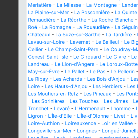
Merlatière
-
La Milesse
-
La Montagne
-
Lande
La Plaine-sur-Mer
-
La Possonnière
-
La Quinte
Remaudière
-
La Réorthe
-
La Roche-Blanche
Roë
-
La Romagne
-
La Rouaudière
-
La Séguin
Châteaux
-
La Suze-sur-Sarthe
-
La Tardière
-
Lavau-sur-Loire
-
Lavernat
-
Le Bailleul
-
Le Bi
Cellier
-
Le Champ-Saint-Père
-
Le Coudray-M
Genest-Saint-Isle
-
Le Girouard
-
Le Givre
-
Le
Landreau
-
Le Lion-d'Angers
-
Le Loroux-Botte
May-sur-Èvre
-
Le Pallet
-
Le Pas
-
Le Pellerin
Le Ribay
-
Les Achards
-
Les Bois d'Anjou
-
Les
Loire
-
Les Hauts-d'Anjou
-
Les Herbiers
-
Les 
Les Moutiers-en-Retz
-
Les Pineaux
-
Les Pont
-
Les Sorinières
-
Les Touches
-
Les Ulmes
-
Le
Tronchet
-
Levaré
-
L'Hermenault
-
Lhomme
-
Ligron
-
L'Île-d'Elle
-
L'Île-d'Olonne
-
Livet
-
Liv
Loire-Authion
-
Loireauxence
-
Loir en Vallée
-
Longeville-sur-Mer
-
Longnes
-
Longué-Jumell