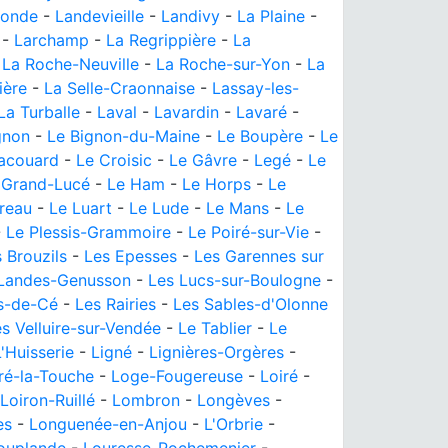
ronde
-
Landevieille
-
Landivy
-
La Plaine
-
-
Larchamp
-
La Regrippière
-
La
-
La Roche-Neuville
-
La Roche-sur-Yon
-
La
ière
-
La Selle-Craonnaise
-
Lassay-les-
La Turballe
-
Laval
-
Lavardin
-
Lavaré
-
gnon
-
Le Bignon-du-Maine
-
Le Boupère
-
Le
acouard
-
Le Croisic
-
Le Gâvre
-
Legé
-
Le
 Grand-Lucé
-
Le Ham
-
Le Horps
-
Le
reau
-
Le Luart
-
Le Lude
-
Le Mans
-
Le
-
Le Plessis-Grammoire
-
Le Poiré-sur-Vie
-
 Brouzils
-
Les Epesses
-
Les Garennes sur
Landes-Genusson
-
Les Lucs-sur-Boulogne
-
s-de-Cé
-
Les Rairies
-
Les Sables-d'Olonne
s Velluire-sur-Vendée
-
Le Tablier
-
Le
L'Huisserie
-
Ligné
-
Lignières-Orgères
-
ré-la-Touche
-
Loge-Fougereuse
-
Loiré
-
Loiron-Ruillé
-
Lombron
-
Longèves
-
es
-
Longuenée-en-Anjou
-
L'Orbrie
-