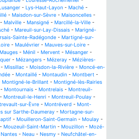
ouplande
-
Louresse-Rochemenier
-
Lusanger
-
Lys-Haut-Layon
-
Maché
-
llé
-
Maisdon-sur-Sèvre
-
Maisoncelles
-
-
Malville
-
Mansigné
-
Marcillé-la-Ville
-
sché
-
Mareuil-sur-Lay-Dissais
-
Marigné-
rsais-Sainte-Radégonde
-
Martigné-sur-
oire
-
Maulévrier
-
Mauves-sur-Loire
-
-Mauges
-
Ménil
-
Mervent
-
Mésanger
-
quer
-
Mézangers
-
Mézeray
-
Mézières-
-
Missillac
-
Moisdon-la-Rivière
-
Moncé-en-
ndée
-
Montaillé
-
Montaudin
-
Montbert
-
-
Montigné-le-Brillant
-
Montigné-lès-Rairies
-
Montournais
-
Montrelais
-
Montreuil-
-
Montreuil-le-Henri
-
Montreuil-Poulay
-
revault-sur-Èvre
-
Montréverd
-
Mont-
s sur Sarthe-Daumeray
-
Mortagne-sur-
aptif
-
Mouilleron-Saint-Germain
-
Moulay
-
-
Mouzeuil-Saint-Martin
-
Mouzillon
-
Mozé-
-
Nantes
-
Neau
-
Nesmy
-
Neufchâtel-en-