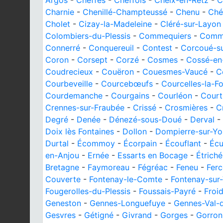
Argos
-
Cheffes
-
Cheffois
-
Cheix-en-Retz
-
C
Charnie
-
Chenillé-Champteussé
-
Chenu
-
Ché
Cholet
-
Cizay-la-Madeleine
-
Cléré-sur-Layon
Colombiers-du-Plessis
-
Commequiers
-
Comm
Connerré
-
Conquereuil
-
Contest
-
Corcoué-s
Coron
-
Corsept
-
Corzé
-
Cosmes
-
Cossé-e
Coudrecieux
-
Couëron
-
Couesmes-Vaucé
-
C
Courbeveille
-
Courcebœufs
-
Courcelles-la-Fo
Courdemanche
-
Courgains
-
Courléon
-
Courti
Crennes-sur-Fraubée
-
Crissé
-
Crosmières
-
C
Degré
-
Denée
-
Dénezé-sous-Doué
-
Derval
-
Doix lès Fontaines
-
Dollon
-
Dompierre-sur-Yo
Durtal
-
Écommoy
-
Écorpain
-
Écouflant
-
Écu
en-Anjou
-
Ernée
-
Essarts en Bocage
-
Étriché
Bretagne
-
Faymoreau
-
Fégréac
-
Feneu
-
Ferc
Couverte
-
Fontenay-le-Comte
-
Fontenay-sur
Fougerolles-du-Plessis
-
Foussais-Payré
-
Froi
Geneston
-
Gennes-Longuefuye
-
Gennes-Val-d
Gesvres
-
Gétigné
-
Givrand
-
Gorges
-
Gorron