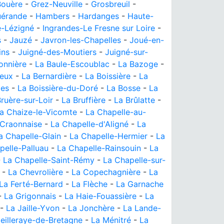
Bouère
-
Grez-Neuville
-
Grosbreuil
-
érande
-
Hambers
-
Hardanges
-
Haute-
é-Lézigné
-
Ingrandes-Le Fresne sur Loire
-
s
-
Jauzé
-
Javron-les-Chapelles
-
Joué-en-
ins
-
Juigné-des-Moutiers
-
Juigné-sur-
onnière
-
La Baule-Escoublac
-
La Bazoge
-
leux
-
La Bernardière
-
La Boissière
-
La
des
-
La Boissière-du-Doré
-
La Bosse
-
La
ruère-sur-Loir
-
La Bruffière
-
La Brûlatte
-
a Chaize-le-Vicomte
-
La Chapelle-au-
-Craonnaise
-
La Chapelle-d'Aligné
-
La
a Chapelle-Glain
-
La Chapelle-Hermier
-
La
pelle-Palluau
-
La Chapelle-Rainsouin
-
La
-
La Chapelle-Saint-Rémy
-
La Chapelle-sur-
-
La Chevrolière
-
La Copechagnière
-
La
La Ferté-Bernard
-
La Flèche
-
La Garnache
-
La Grigonnais
-
La Haie-Fouassière
-
La
-
La Jaille-Yvon
-
La Jonchère
-
La Lande-
eilleraye-de-Bretagne
-
La Ménitré
-
La