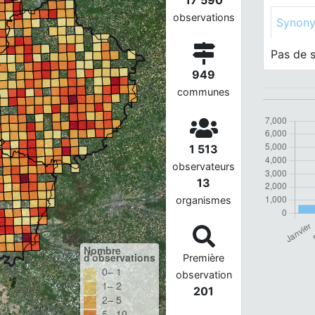
17 590
observations
Synon
Pas de 
949
communes
1 513
observateurs
13
organismes
Nombre
d'observations
Première
0– 1
observation
1– 2
201
2– 5
5– 10