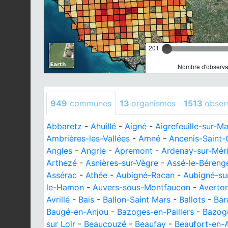
201
Nombre d'observat
949
communes
13
organismes
1513
obser
Abbaretz
-
Ahuillé
-
Aigné
-
Aigrefeuille-sur-M
Ambrières-les-Vallées
-
Amné
-
Ancenis-Saint
Angles
-
Angrie
-
Apremont
-
Ardenay-sur-Mér
Arthezé
-
Asnières-sur-Vègre
-
Assé-le-Béreng
Assérac
-
Athée
-
Aubigné-Racan
-
Aubigné-su
le-Hamon
-
Auvers-sous-Montfaucon
-
Averto
Avrillé
-
Bais
-
Ballon-Saint Mars
-
Ballots
-
Bar
Baugé-en-Anjou
-
Bazoges-en-Paillers
-
Bazog
sur Loir
-
Beaucouzé
-
Beaufay
-
Beaufort-en-