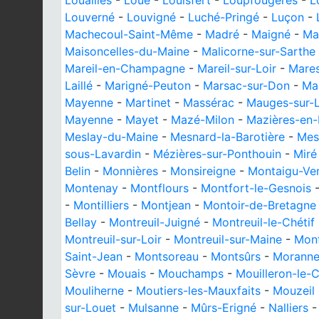
Louailles
-
Loué
-
Louisfert
-
Loupfougères
-
L
Louverné
-
Louvigné
-
Luché-Pringé
-
Luçon
-
Machecoul-Saint-Même
-
Madré
-
Maigné
-
Mai
Maisoncelles-du-Maine
-
Malicorne-sur-Sarthe
Mareil-en-Champagne
-
Mareil-sur-Loir
-
Mare
Laillé
-
Marigné-Peuton
-
Marsac-sur-Don
-
Ma
Mayenne
-
Martinet
-
Massérac
-
Mauges-sur-L
Mayenne
-
Mayet
-
Mazé-Milon
-
Mazières-en
Meslay-du-Maine
-
Mesnard-la-Barotière
-
Mes
sous-Lavardin
-
Mézières-sur-Ponthouin
-
Miré
Belin
-
Monnières
-
Monsireigne
-
Montaigu-Ve
Montenay
-
Montflours
-
Montfort-le-Gesnois
-
Montilliers
-
Montjean
-
Montoir-de-Bretagne
Bellay
-
Montreuil-Juigné
-
Montreuil-le-Chétif
Montreuil-sur-Loir
-
Montreuil-sur-Maine
-
Mont
Saint-Jean
-
Montsoreau
-
Montsûrs
-
Moranne
Sèvre
-
Mouais
-
Mouchamps
-
Mouilleron-le-C
Mouliherne
-
Moutiers-les-Mauxfaits
-
Mouzeil
sur-Louet
-
Mulsanne
-
Mûrs-Erigné
-
Nalliers