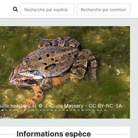
ious
Next
uille rousse (La) © J.-C. de Massary - CC BY-NC-SA
Informations espèce