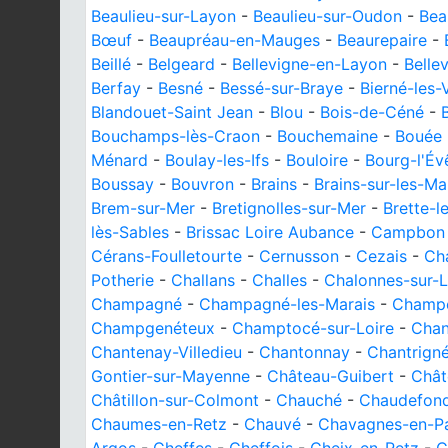
Beaulieu-sur-Layon
-
Beaulieu-sur-Oudon
-
Bea
Bœuf
-
Beaupréau-en-Mauges
-
Beaurepaire
-
Beillé
-
Belgeard
-
Bellevigne-en-Layon
-
Belle
Berfay
-
Besné
-
Bessé-sur-Braye
-
Bierné-les-
Blandouet-Saint Jean
-
Blou
-
Bois-de-Céné
-
Bouchamps-lès-Craon
-
Bouchemaine
-
Bouée
Ménard
-
Boulay-les-Ifs
-
Bouloire
-
Bourg-l'Év
Boussay
-
Bouvron
-
Brains
-
Brains-sur-les-M
Brem-sur-Mer
-
Bretignolles-sur-Mer
-
Brette-l
lès-Sables
-
Brissac Loire Aubance
-
Campbon
Cérans-Foulletourte
-
Cernusson
-
Cezais
-
Cha
Potherie
-
Challans
-
Challes
-
Chalonnes-sur-L
Champagné
-
Champagné-les-Marais
-
Champ
Champgenéteux
-
Champtocé-sur-Loire
-
Cha
Chantenay-Villedieu
-
Chantonnay
-
Chantrign
Gontier-sur-Mayenne
-
Château-Guibert
-
Chât
Châtillon-sur-Colmont
-
Chauché
-
Chaudefond
Chaumes-en-Retz
-
Chauvé
-
Chavagnes-en-Pai