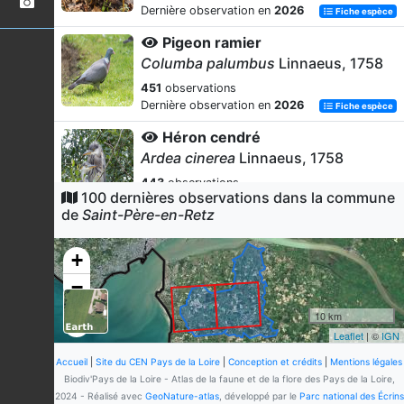
Dernière observation en
2026
Fiche espèce
Pigeon ramier
Columba palumbus
Linnaeus, 1758
451
observations
Dernière observation en
2026
Fiche espèce
Héron cendré
Ardea cinerea
Linnaeus, 1758
443
observations
100 dernières observations dans la commune
Dernière observation en
2026
Fiche espèce
de
Saint-Père-en-Retz
Pinson des arbres
Fringilla coelebs
Linnaeus, 1758
+
420
observations
−
Dernière observation en
2026
Fiche espèce
10 km
Rougegorge familier
Leaflet
| ©
IGN
Erithacus rubecula
(Linnaeus, 1758)
Accueil
|
Site du CEN Pays de la Loire
|
Conception et crédits
|
Mentions légales
369
observations
Biodiv'Pays de la Loire - Atlas de la faune et de la flore des Pays de la Loire,
Dernière observation en
2026
Fiche espèce
2024 - Réalisé avec
GeoNature-atlas
, développé par le
Parc national des Écrins