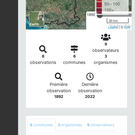
50– 100
100+
1892
30 km
Nombre d'observ
Leaflet
| ©
IGN
9
observateurs
8
6
3
observations
communes
organismes
Première
Dernière
observation
observation
1892
2022
6
communes
3
organismes
9
observateurs