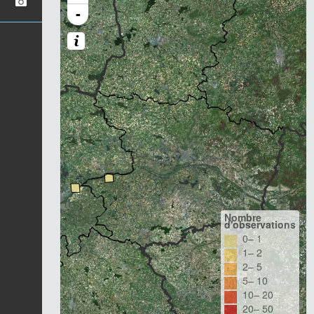
-
Nombre
d'observations
0– 1
1– 2
2– 5
5– 10
10– 20
20– 50