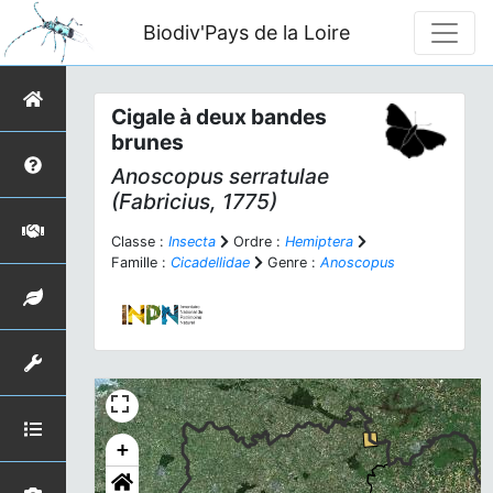
Biodiv'Pays de la Loire
Cigale à deux bandes
brunes
Anoscopus serratulae
(Fabricius, 1775)
Classe :
Insecta
Ordre :
Hemiptera
Famille :
Cicadellidae
Genre :
Anoscopus
+