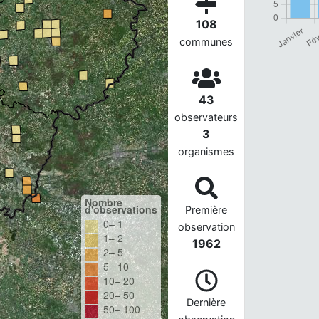
108
communes
43
observateurs
3
organismes
Nombre
d'observations
Première
0– 1
observation
1– 2
1962
2– 5
5– 10
10– 20
20– 50
Dernière
50– 100