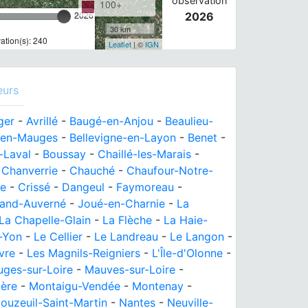
observation
100+
2026
2026
30 km
tion(s): 240
Leaflet
| ©
IGN
eurs
ger
-
Avrillé
-
Baugé-en-Anjou
-
Beaulieu-
-en-Mauges
-
Bellevigne-en-Layon
-
Benet
-
-Laval
-
Boussay
-
Chaillé-les-Marais
-
-
Chanverrie
-
Chauché
-
Chaufour-Notre-
ne
-
Crissé
-
Dangeul
-
Faymoreau
-
and-Auverné
-
Joué-en-Charnie
-
La
La Chapelle-Glain
-
La Flèche
-
La Haie-
-Yon
-
Le Cellier
-
Le Landreau
-
Le Langon
-
vre
-
Les Magnils-Reigniers
-
L'Île-d'Olonne
-
ges-sur-Loire
-
Mauves-sur-Loire
-
ière
-
Montaigu-Vendée
-
Montenay
-
ouzeuil-Saint-Martin
-
Nantes
-
Neuville-