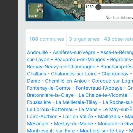
1962
Nombre d'observa
108
communes
3
organismes
43
observat
Andouillé
-
Asnières-sur-Vègre
-
Assé-le-Béren
sur-Layon
-
Beaupréau-en-Mauges
-
Bégrolles
Bernay-Neuvy-en-Champagne
-
Bonchamp-lès
Challans
-
Chalonnes-sur-Loire
-
Chantonnay
Dame
-
Chemillé-en-Anjou
-
Corcoué-sur-Log
Fontenay-le-Comte
-
Fontevraud-l'Abbaye
-
Gr
Bretonnière-la-Claye
-
La Chaize-le-Vicomte
-
Fouassière
-
La Meilleraie-Tillay
-
La Roche-sur
Le Loroux-Bottereau
-
Le Mans
-
Le May-sur-È
Loire-Authion
-
Loir en Vallée
-
Maillezais
-
Mau
Mésanger
-
Meslay-du-Maine
-
Moisdon-la-Riv
Montrevault-sur-Èvre
-
Moutiers-sur-le-Lay
-
M