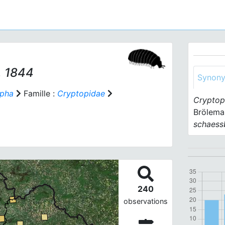
 1844
Synon
pha
Famille :
Cryptopidae
Cryptop
Brölema
schaess
240
observations