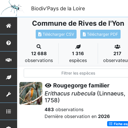
Biodiv'Pays de la Loire
Commune de Rives de l'Yon
Télécharger CSV
Télécharger PDF
12 688
1 316
217
observations
espèces
observateu
Rougegorge familier
Erithacus rubecula
(Linnaeus,
1758)
483
observations
Dernière observation en
2026
Fiche e