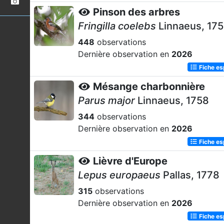
Pinson des arbres
Fringilla coelebs
Linnaeus, 17
448
observations
Dernière observation en
2026
Fiche e
Mésange charbonnière
Parus major
Linnaeus, 1758
344
observations
Dernière observation en
2026
Fiche e
Lièvre d'Europe
Lepus europaeus
Pallas, 1778
315
observations
Dernière observation en
2026
Fiche e