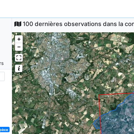
100 dernières observations dans la 
+
−
rs
spèce