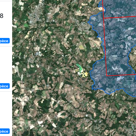
58
spèce
spèce
spèce