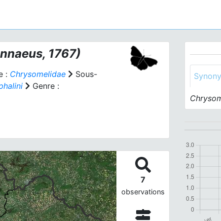
innaeus, 1767)
e :
Chrysomelidae
Sous-
Synon
halini
Genre :
Chrysom
7
observations