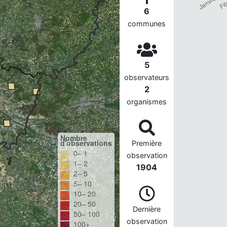
6
communes
5
observateurs
2
organismes
Nombre
d'observations
Première
0– 1
observation
1– 2
1904
2– 5
5– 10
10– 20
20– 50
Dernière
50– 100
observation
100+