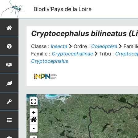
Biodiv'Pays de la Loire
Cryptocephalus bilineatus
(L
Classe :
Insecta
Ordre :
Coleoptera
Famill
Famille :
Cryptocephalinae
Tribu :
Cryptocep
Cryptocephalus
+
-