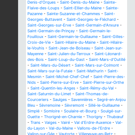
Denis-d'Orques
-
Saint-Denis-du-Maine
-
Sainte-
Flaive-des-Loups
-
Saint-Ellier-du-Maine
-
Sainte-
Pazanne
-
Sainte-Suzanne-et-Chammes
-
Saint-
Georges-Buttavent
-
Saint-Georges-le-Fléchard
-
Saint-Georges-sur-Erve
-
Saint-Germain-d'Anxure
-
Saint-Germain-de-Prinçay
-
Saint-Germain-le-
Fouilloux
-
Saint-Germain-le-Guillaume
-
Saint-Gilles-
Croix-de-Vie
-
Saint-Hilaire-du-Maine
-
Saint-Hilaire-
le-Vouhis
-
Saint-Jean-de-Boiseau
-
Saint-Jean-sur-
Mayenne
-
Saint-Julien-du-Terroux
-
Saint-Léonard-
des-Bois
-
Saint-Loup-du-Gast
-
Saint-Mars-d'Outillé
-
Saint-Mars-du-Désert
-
Saint-Mars-sur-Colmont
-
Saint-Mars-sur-la-Futaie
-
Saint-Mathurin
-
Saint-
Mesmin
-
Saint-Michel-Chef-Chef
-
Saint-Pierre-des-
Nids
-
Saint-Pierre-sur-Erve
-
Saint-Pierre-sur-Orthe
-
Saint-Quentin-les-Anges
-
Saint-Rémy-du-Val
-
Saint-Saturnin-du-Limet
-
Saint-Thomas-de-
Courceriers
-
Saulges
-
Savennières
-
Segré-en-Anjou
Bleu
-
Sèvremoine
-
Sèvremont
-
Sillé-le-Guillaume
-
Simplé
-
Somloire
-
Soulaire-et-Bourg
-
Soulgé-sur-
Ouette
-
Thorigné-en-Charnie
-
Thorigny
-
Thubœuf
-
Trans
-
Vaiges
-
Vairé
-
Val d'Erdre-Auxence
-
Val-
du-Layon
-
Val-du-Maine
-
Vallons-de-l'Erdre
-
Vallon-sur-Gée
-
Vautorte
-
Villeneuve-en-Retz
-