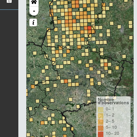
-
Nombre
d'observations
0– 1
1– 2
2– 5
5– 10
10– 20