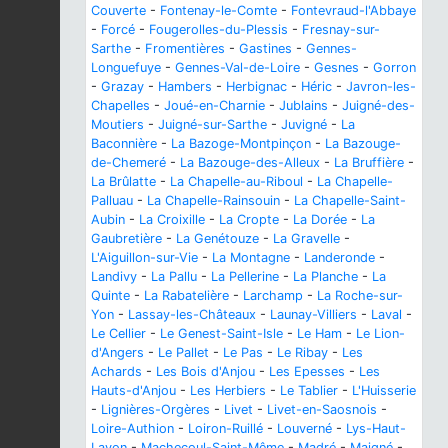
Couverte
-
Fontenay-le-Comte
-
Fontevraud-l'Abbaye
-
Forcé
-
Fougerolles-du-Plessis
-
Fresnay-sur-
Sarthe
-
Fromentières
-
Gastines
-
Gennes-
Longuefuye
-
Gennes-Val-de-Loire
-
Gesnes
-
Gorron
-
Grazay
-
Hambers
-
Herbignac
-
Héric
-
Javron-les-
Chapelles
-
Joué-en-Charnie
-
Jublains
-
Juigné-des-
Moutiers
-
Juigné-sur-Sarthe
-
Juvigné
-
La
Baconnière
-
La Bazoge-Montpinçon
-
La Bazouge-
de-Chemeré
-
La Bazouge-des-Alleux
-
La Bruffière
-
La Brûlatte
-
La Chapelle-au-Riboul
-
La Chapelle-
Palluau
-
La Chapelle-Rainsouin
-
La Chapelle-Saint-
Aubin
-
La Croixille
-
La Cropte
-
La Dorée
-
La
Gaubretière
-
La Genétouze
-
La Gravelle
-
L'Aiguillon-sur-Vie
-
La Montagne
-
Landeronde
-
Landivy
-
La Pallu
-
La Pellerine
-
La Planche
-
La
Quinte
-
La Rabatelière
-
Larchamp
-
La Roche-sur-
Yon
-
Lassay-les-Châteaux
-
Launay-Villiers
-
Laval
-
Le Cellier
-
Le Genest-Saint-Isle
-
Le Ham
-
Le Lion-
d'Angers
-
Le Pallet
-
Le Pas
-
Le Ribay
-
Les
Achards
-
Les Bois d'Anjou
-
Les Epesses
-
Les
Hauts-d'Anjou
-
Les Herbiers
-
Le Tablier
-
L'Huisserie
-
Lignières-Orgères
-
Livet
-
Livet-en-Saosnois
-
Loire-Authion
-
Loiron-Ruillé
-
Louverné
-
Lys-Haut-
Layon
-
Machecoul-Saint-Même
-
Madré
-
Maigné
-