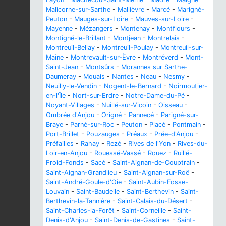
Malicorne-sur-Sarthe
-
Mallièvre
-
Marcé
-
Marigné-
Peuton
-
Mauges-sur-Loire
-
Mauves-sur-Loire
-
Mayenne
-
Mézangers
-
Montenay
-
Montflours
-
Montigné-le-Brillant
-
Montjean
-
Montrelais
-
Montreuil-Bellay
-
Montreuil-Poulay
-
Montreuil-sur-
Maine
-
Montrevault-sur-Èvre
-
Montréverd
-
Mont-
Saint-Jean
-
Montsûrs
-
Morannes sur Sarthe-
Daumeray
-
Mouais
-
Nantes
-
Neau
-
Nesmy
-
Neuilly-le-Vendin
-
Nogent-le-Bernard
-
Noirmoutier-
en-l'Île
-
Nort-sur-Erdre
-
Notre-Dame-du-Pé
-
Noyant-Villages
-
Nuillé-sur-Vicoin
-
Oisseau
-
Ombrée d'Anjou
-
Origné
-
Pannecé
-
Parigné-sur-
Braye
-
Parné-sur-Roc
-
Peuton
-
Placé
-
Pontmain
-
Port-Brillet
-
Pouzauges
-
Préaux
-
Prée-d'Anjou
-
Préfailles
-
Rahay
-
Rezé
-
Rives de l'Yon
-
Rives-du-
Loir-en-Anjou
-
Rouessé-Vassé
-
Rouez
-
Ruillé-
Froid-Fonds
-
Sacé
-
Saint-Aignan-de-Couptrain
-
Saint-Aignan-Grandlieu
-
Saint-Aignan-sur-Roë
-
Saint-André-Goule-d'Oie
-
Saint-Aubin-Fosse-
Louvain
-
Saint-Baudelle
-
Saint-Berthevin
-
Saint-
Berthevin-la-Tannière
-
Saint-Calais-du-Désert
-
Saint-Charles-la-Forêt
-
Saint-Corneille
-
Saint-
Denis-d'Anjou
-
Saint-Denis-de-Gastines
-
Saint-