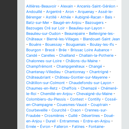
Aillières-Beauvoir
-
Alexain
-
Ancenis-Saint-Géréon
-
Andouillé
-
Argentré
-
Aron
-
Arquenay
-
Assé-le-
Bérenger
-
Astillé
-
Athée
-
Aubigné-Racan
-
Bais
-
Batz-sur-Mer
-
Baugé-en-Anjou
-
Bazougers
-
Bazouges Cré sur Loir
-
Beaulieu-sur-Layon
-
Beaulieu-sur-Oudon
-
Beaurepaire
-
Bellevigne-les-
Châteaux
-
Bierné-les-Villages
-
Blandouet-Saint Jean
-
Bouère
-
Bouessay
-
Bouguenais
-
Boulay-les-Ifs
-
Bourgon
-
Brecé
-
Brée
-
Brissac Loire Aubance
-
Candé
-
Carelles
-
Chailland
-
Challain-la-Potherie
-
Chalonnes-sur-Loire
-
Châlons-du-Maine
-
Champfrémont
-
Champgenéteux
-
Changé
-
Chantenay-Villedieu
-
Chantonnay
-
Chantrigné
-
Châteaubriant
-
Château-Gontier-sur-Mayenne
-
Châtillon-sur-Colmont
-
Chaudefonds-sur-Layon
-
Chaumes-en-Retz
-
Cheffois
-
Chemazé
-
Chémeré-
le-Roi
-
Chemillé-en-Anjou
-
Chevaigné-du-Maine
-
Colombiers-du-Plessis
-
Contest
-
Contilly
-
Cossé-
en-Champagne
-
Couesmes-Vaucé
-
Couptrain
-
Courbeveille
-
Courcité
-
Craon
-
Crennes-sur-
Fraubée
-
Crosmières
-
Cuillé
-
Désertines
-
Doué-
en-Anjou
-
Dureil
-
Entrammes
-
Erdre-en-Anjou
-
Ernée
-
Évron
-
Falleron
-
Fatines
-
Fontaine-