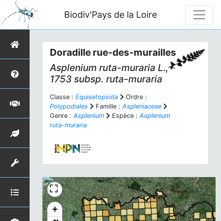
Biodiv'Pays de la Loire
Doradille rue-des-murailles
Asplenium ruta-muraria
L.,
1753 subsp.
ruta-muraria
Classe :
Equisetopsida
Ordre :
Polypodiales
Famille :
Aspleniaceae
Genre :
Asplenium
Espèce :
Asplenium
ruta-muraria
+