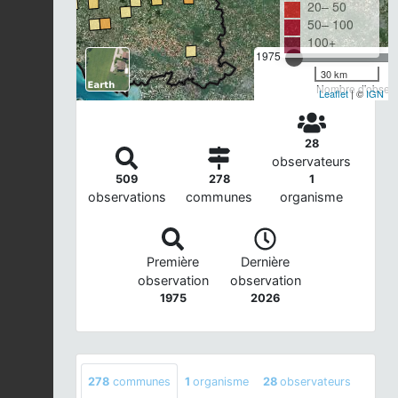
20– 50
50– 100
100+
1975
30 km
Nombre d'observa
Leaflet
| ©
IGN
28
observateurs
509
278
1
observations
communes
organisme
Première
Dernière
observation
observation
1975
2026
278
communes
1
organisme
28
observateurs