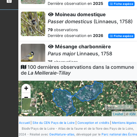
Dernière observation en
2025
Fiche espèce
Moineau domestique
Passer domesticus
(Linnaeus, 1758)
79
observations
Dernière observation en
2026
Fiche espèce
Mésange charbonnière
Parus major
Linnaeus, 1758
75
observations
100 dernières observations dans la commune
Dernière observation en
2026
Fiche espèce
de
La Meilleraie-Tillay
Pinson des arbres
Fringilla coelebs
Linnaeus, 1758
+
64
observations
−
Dernière observation en
2026
Fiche espèce
5 km
Mésange bleue
Leaflet
| ©
IGN
Cyanistes caeruleus
(Linnaeus,
1758)
Accueil
|
Site du CEN Pays de la Loire
|
Conception et crédits
|
Mentions légales
Biodiv'Pays de la Loire - Atlas de la faune et de la flore des Pays de la Loire,
56
observations
2024 - Réalisé avec
GeoNature-atlas
, développé par le
Parc national des Écrins